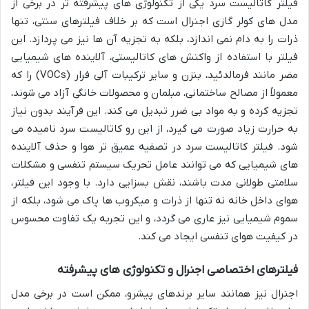
فیلتر کاتالیست سرد یکی از تکنولوژی های پیشرفته تر در برخی از
مدل های کولر گازی اجنرال است که بر خلاف فیلترهای سنتی، تنها
ذرات را به دام نمی اندازد، بلکه به تجزیه آن ها نیز می پردازد. این
فیلتر با استفاده از واکنش های کاتالیستی، آلاینده های شیمیایی
مضر مانند فرمالدئید، بنزن و سایر ترکیبات آلی فرار (VOCs) را که
معمولاً از مصالح ساختمانی، مبلمان و محصولات خانگی آزاد می شوند،
تجزیه کرده و به مواد بی ضرر تبدیل می کند. این فرآیند بدون نیاز
به حرارت زیاد صورت می گیرد، از این رو کاتالیست سرد نامیده می
شود. فیلتر کاتالیست سرد در تصفیه عمیق تر هوا و حذف آلاینده
های شیمیایی که می توانند عامل تحریک سیستم تنفسی و مشکلات
سلامتی طولانی مدت باشند، نقش بسزایی دارد. با وجود این فیلتر،
هوای داخل خانه نه تنها از ذرات و میکروب ها پاک می شود، بلکه از
سموم شیمیایی نیز عاری می گردد، و این تجربه یک تفاوت محسوس
در کیفیت هوای تنفسی ایجاد می کند.
فیلترهای اختصاصی اجنرال و تکنولوژی های پیشرفته
اجنرال نیز همانند سایر برندهای پیشرو، ممکن است در برخی مدل