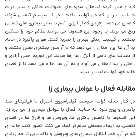
گرد و غبار، گرده گیاهان، شوره های حیوانات خانگی و سایر ذرات
حساسیت زا را که می توانند باعث تحریک سیستم تنفسی شوند،
کاهش می دهد. افرادی که از آلرژی، آسم یا سایر بیماری های تنفسی
رنج می برند، با وجود این فیلترها می توانند علائم خود را تسکین
بخشند و کیفیت زندگی بهتری را تجربه کنند. هوای پاکیزه در خانه،
به آن ها این امکان را می دهد که با آرامش بیشتری نفس بکشند و
از دغدغه های ناشی از آلرژن ها رها شوند. این تجربه، حس آزادی و
راحتی را به ارمغان می آورد و به آن ها اجازه می دهد تا از فضای
خانه خود نهایت لذت را ببرند.
مقابله فعال با عوامل بیماری زا
در کنار حذف ذرات، سیستم فیلتراسیون اجنرال با فیلترهای ضد
باکتری و یون نقره، به مقابله فعال با عوامل بیماری زا می پردازد.
این فیلترها با کاهش باکتری ها، ویروس ها و قارچ ها در فضای
تنفسی، به ایجاد محیطی سالم تر کمک می کنند. تصور کنید خانه ای
که در آن، خطر انتقال بیماری های ویروسی و باکتریایی تا حد زیادی