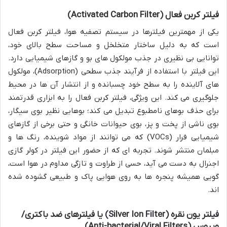
فیلتر کربن فعال (Activated Carbon Filter)
یکی از مهمترین فیلترها در سیستم تصفیه هوا، فیلتر کربن فعال
است که به دلیل ساختار متخلخل و مساحت سطح بالای خود،
توانایی بی نظیری در جذب مولکول های بو و گازهای شیمیایی دارد.
این فیلتر با استفاده از فرآیند جذب سطحی (Adsorption)، مولکول
های آلاینده را به سطح خود چسبانده و از انتشار آن ها در محیط
جلوگیری می کند. این ویژگی، فیلتر کربن فعال را به ابزاری قدرتمند
برای حذف بوهای نامطبوع تبدیل می کند؛ بوهایی نظیر بوی سیگار،
بوی ناشی از پخت و پز، بوی حیوانات خانگی و حتی برخی از گازهای
شیمیایی فرار (VOCs) که می توانند از مواد شوینده، رنگ ها و
مبلمان منتشر شوند. تجربه ای که از حضور این فیلتر در کولر گازی
اجنرال به دست می آید، حسی از طراوت و تازگی مداوم در هوا است،
گویی همیشه پنجره ها به روی هوایی پاک و طبیعی گشوده شده
اند.
فیلتر یون نقره (Silver Ion Filter) یا فیلترهای ضد باکتری/
ویروس (Anti-bacterial/Viral Filters)