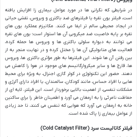
در شرایطی که نگرانی ها در مورد عوامل بیماری زا افزایش یافته
است، فیلتر یون نقره یا فیلترهای ضد باکتری و ویروس، نقشی حیاتی
در ایجاد محیطی سالم تر ایفا می کنند. مکانیزم عملکرد یون های
نقره بر پایه خاصیت ضد میکروبی آن ها استوار است؛ یون های نقره
می توانند به دیواره سلولی باکتری ها و ویروس ها حمله کرده،
فعالیت های متابولیکی آن ها را مختل کرده و در نهایت منجر به از
بین رفتن آن ها شوند. این فیلترها به طور مؤثری باکتری ها، ویروس
ها، قارچ ها و سایر میکروارگانیسم های موجود در هوا را کاهش می
دهند. حضور این تکنولوژی در کولر گازی اجنرال، به ویژه برای محیط
هایی با افراد حساس، مانند کودکان، سالمندان، یا افراد دارای آلرژی و
مشکلات تنفسی، از اهمیت بالایی برخوردار است. این فیلتر، لایه ای از
حفاظت نامرئی را به ارمغان می آورد و اطمینان خاطر را برای ساکنین
خانه به ارمغان می آورد که هوایی که تنفس می کنند، تا حد زیادی
از عوامل بیماری زا پاک شده است.
فیلتر کاتالیست سرد (Cold Catalyst Filter)