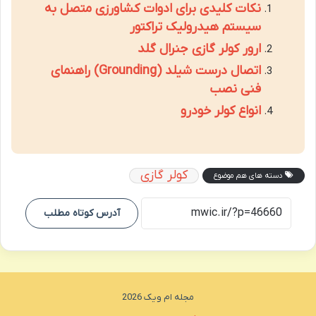
نکات کلیدی برای ادوات کشاورزی متصل به
سیستم هیدرولیک تراکتور
ارور کولر گازی جنرال گلد
اتصال درست شیلد (Grounding) راهنمای
فنی نصب
انواع کولر خودرو
کولر گازی
دسته های هم موضوع
آدرس کوتاه مطلب
مجله ام ویک 2026