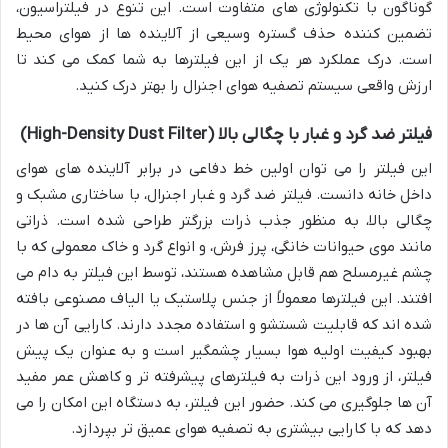
گوناگون با تکنولوژی های متفاوت است. این تنوع در فیلتراسیون،
تضمین کننده حذف گستره وسیعی از آلاینده ها از هوای محیط
است. درک عملکرد هر یک از این فیلترها به شما کمک می کند تا
ارزش واقعی سیستم تصفیه هوای اجنرال را بهتر درک کنید.
فیلتر ضد گرد و غبار با چگالی بالا (High-Density Dust Filter)
این فیلتر را می توان اولین خط دفاعی در برابر آلاینده های هوای
داخل خانه دانست. فیلتر ضد گرد و غبار اجنرال، با ساختاری مشبک و
چگالی بالا، به منظور جذب ذرات بزرگتر طراحی شده است. ذراتی
مانند موی حیوانات خانگی، پرز فرش، و انواع گرد و خاک معمولی که با
چشم غیرمسلح هم قابل مشاهده هستند، توسط این فیلتر به دام می
افتند. این فیلترها معمولاً از جنس پلاستیک یا الیاف مصنوعی بافته
شده اند که قابلیت شستشو و استفاده مجدد دارند. کارایی آن ها در
بهبود کیفیت اولیه هوا بسیار چشمگیر است و به عنوان یک پیش
فیلتر، از ورود این ذرات به فیلترهای پیشرفته تر و کاهش عمر مفید
آن ها جلوگیری می کند. حضور این فیلتر، به دستگاه این امکان را می
دهد که با کارایی بیشتری به تصفیه هوای عمیق تر بپردازد.