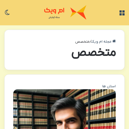
منو
تغی
مجله ام ویک
/
متخصص
متخصص
استان ها