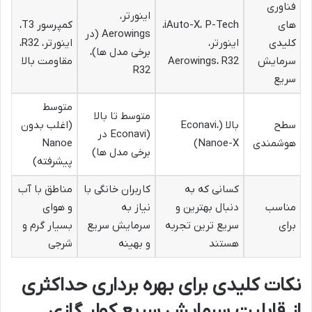
فناوری
اینورتر،
های
iAuto-X، P-Tech،
کمپرسور T3،
Aerowings (در
کلیدی
اینورتر،
اینورتر، R32،
برخی مدل ها)،
سرمایش
Aerowings، R32
مقاومت بالا
R32
سریع
متوسط
متوسط تا بالا
سطح
بالا (Econavi،
(اغلب بدون
(Econavi در
هوشمندی
Nanoe-X)
Nanoe
برخی مدل ها)
پیشرفته)
کسانی که به
کاربران خانگی با
مناطق با آب
مناسب
دنبال بهترین و
نیاز به
و هوای
برای
سریع ترین تجربه
سرمایش سریع
بسیار گرم و
هستند
و بهینه
شرجی
نکات کلیدی برای بهره برداری حداکثری
از قابلیت سرمایش سریع کولر گازی