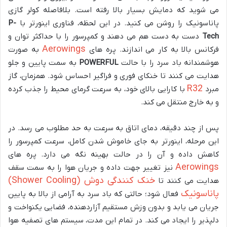
می شوید که دمایش بسیار بالا رفته است. بلافاصله کولر گازی
پاناسونیک را روشن می کنید. در این لحظه، فناوری اینورتر با
P-
Tech
دست به دست هم می دهند و کمپرسور را با حداکثر توان و
Aerowings
فرکانس بالا به کار می اندازند. پره های
به صورت
هوشمندانه باد سرد را با حالت
POWERFUL
به سمت پایین و جلو
هدایت می کنند تا خنکای فوری و فراگیر احساس شود. همزمان، گاز
R32
مبرد
با کارایی بالای خود، به سرعت گرمای محیط را جذب کرده
و به خارج منتقل می کند.
پس از چند دقیقه، دمای اتاق به سرعت به حد مطلوب می رسد. در
این مرحله، اینورتر به جای خاموش شدن کامل، سرعت کمپرسور را
کاهش داده و آن را در حالت بهینه نگه می دارد. پره های
Aerowings
نیز تغییر جهت داده و جریان هوا را به سمت سقف
خنک کنندگی دوش (Shower Cooling)
هدایت می کنند تا
پاناسونیک
فعال شود؛ حالتی که باد سرد به آرامی از بالا به پایین
جریان می یابد و بدون وزش مستقیم آزاردهنده، فضایی یکنواخت و
دلپذیر را ایجاد می کند. در تمام این مدت، سیستم های تصفیه هوا