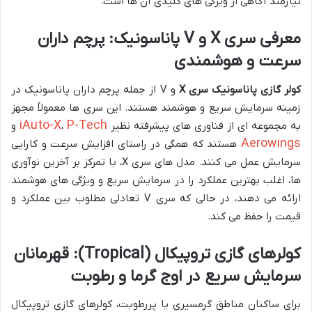
نیازمند آگاهی از ویژگی های کلیدی آن ها است.
معرفی سری X و V پاناسونیک: پرچم داران
سرعت و هوشمندی
کولر گازی پاناسونیک سری X
و V از جمله پرچم داران پاناسونیک در
زمینه سرمایش سریع و هوشمند هستند. این سری ها معمولاً مجهز
iAuto-X
P-Tech
به مجموعه ای از فناوری های پیشرفته نظیر
،
و
Aerowings
هستند که همگی در راستای افزایش سرعت و کارایی
سرمایش عمل می کنند. مدل های سری X، با تمرکز بر آخرین نوآوری
ها، اغلب بهترین عملکرد را در سرمایش سریع و ویژگی های هوشمند
ارائه می دهند، در حالی که سری V تعادلی مطلوب بین عملکرد و
قیمت را حفظ می کند.
کولرهای گازی تروپیکال (Tropical): قهرمانان
سرمایش سریع در اوج گرما و رطوبت
برای ساکنان مناطق گرمسیری یا پررطوبت، کولرهای گازی تروپیکال