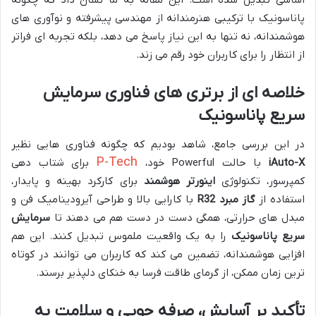
اساسی تبدیل شده است. این مقاله به ما نشان داد که چگونه
پاناسونیک با ترکیبی هنرمندانه از مهندسی پیشرفته و نوآوری های
هوشمندانه، نه تنها به این نیاز پاسخ می دهد، بلکه تجربه ای فراتر
از انتظار را برای کاربران خود رقم می زند.
خلاصه ای از برتری های فناوری سرمایش
سریع پاناسونیک
در این بررسی جامع، شاهد بودیم که چگونه فناوری هایی نظیر
P-Tech
iAuto-X
با حالت Powerful خود،
برای شتاب دهی
کمپرسور، تکنولوژی
اینورتر هوشمند
برای کارکرد بهینه و پایدار،
استفاده از
گاز مبرد R32
با کارایی بالا و طراحی آیرودینامیک فن و
مبدل های حرارتی، همگی دست در دست هم می دهند تا
سرمایش
سریع پاناسونیک
را به یک واقعیت ملموس تبدیل کنند. این هم
افزایی هوشمندانه، تضمین می کند که کاربران می توانند در کوتاه
ترین زمان ممکن، از گرمای طاقت فرسا به خنکای دلپذیر برسند.
تأکید بر آسایش، صرفه جویی و سلامت به