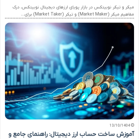
میکر و تیکر نوبیتکس در بازار پویای ارزهای دیجیتال نوبیتکس، درک
مفاهیم میکر (Market Maker) و تیکر (Market Taker) برای…
13/10/1404
آموزش ساخت حساب ارز دیجیتال: راهنمای جامع و