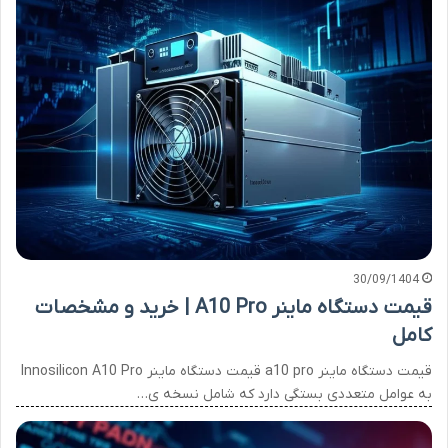
30/09/1404
قیمت دستگاه ماینر A10 Pro | خرید و مشخصات
کامل
قیمت دستگاه ماینر a10 pro قیمت دستگاه ماینر Innosilicon A10 Pro
به عوامل متعددی بستگی دارد که شامل نسخه ی…