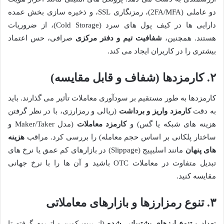
دو عاملی (2FA/MFA)، رمزنگاری SSL، و ذخیره سازی بخش عمده
دارایی ها در کیف پول های سرد (Cold Storage)، از ضروریات
هستند. همچنین،
شفافیت تیم و دفتر مرکزی
صرافی، حس اعتماد
بیشتری را در کاربران ایجاد می کند.
۲. کارمزدها (شفاف و قابل مقایسه)
کارمزدها به طور مستقیم بر سودآوری معاملات تأثیر می گذارند. باید
به دقت
کارمزد واریز و برداشت
(ریالی و رمزارزی، با در نظر گرفتن
هزینه های شبکه یا گس) و
کارمزد معاملات
(مدل Maker/Taker و
ساختار پلکانی بر اساس حجم معامله) را بررسی کرد. مراقب
هزینه
های پنهان
مانند اسلیپیج (Slippage) در بازارهای کم عمق یا نرخ های
تبدیل متفاوت در معاملات OTC باشید و آن ها را با نرخ جهانی
مقایسه کنید.
۳. تنوع رمزارزها و بازارهای معاملاتی
تعداد و
تنوع ارزهای پشتیبانی شده
(از بیت کوین و اتریوم گرفته تا