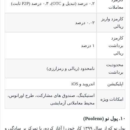
۰.۲ درصد (تبدیل و OTC)، ۰.۳ درصد (P2P ثابت)
معاملات
کارمزد واریز
۰.۰۲ درصد
ریالی
کارمزد
برداشت
۱ درصد
ریالی
محدودیت
نامحدود (ریالی و رمزارزی)
برداشت
اپلیکیشن
اندروید و iOS
استیکینگ، صندوق های مشارکت، طرح اورانوس،
امکانات ویژه
محیط معاملاتی آزمایشی
۱۰. پول نو (Pooleno)
پول نو که از سال ۱۳۹۹ کار خود را آغاز کرده، با تمرکز بر سادگی و