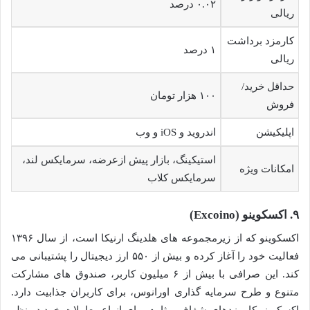
۰.۰۲ درصد
ریالی
کارمزد برداشت
۱ درصد
ریالی
حداقل خرید/
۱۰۰ هزار تومان
فروش
اپلیکیشن
اندروید و iOS و وب
استیکینگ، بازار پیش ازعرضه، سرمایکس لند،
امکانات ویژه
سرمایکس کلاب
۹. اکسکوینو (Excoino)
اکسکوینو که از زیرمجموعه های هلدینگ ارنیکا است، از سال ۱۳۹۶
فعالیت خود را آغاز کرده و بیش از ۵۵۰ ارز دیجیتال را پشتیبانی می
کند. این صرافی با بیش از ۶ میلیون کاربر، صندوق های مشارکت
متنوع و طرح سرمایه گذاری اورانوس، برای کاربران جذابیت دارد.
اکسکوینو کارمزدهای شفاف و ثابت برای انواع معاملات خود در نظر