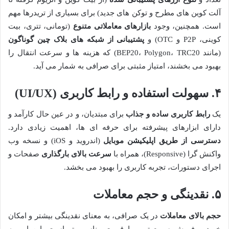
آلت کوین های مطرح و توکن های جدید) برای بسیاری از تریدرها مهم
است. همچنین، وجود
بازارهای معاملاتی متنوع
(تومانی، تتری، بیت
کوینی، P2P و OTC) و
پشتیبانی از شبکه های بلاک چین گوناگون
(مانند BEP20، Polygon، TRC20) که هزینه ها و سرعت انتقال را
بهبود می بخشند، امتیاز مثبتی برای صرافی به شمار می آید.
۴. سهولت استفاده و رابط کاربری (UI/UX)
یک
رابط کاربری ساده و جذاب
برای مبتدیان، و در عین حال کارآمد و
دارای ابزارهای پیشرفته برای حرفه ای ها، اهمیت زیادی دارد.
دسترسی از طریق اپلیکیشن موبایل
(اندروید و iOS) و نسخه وب
واکنش گرا (Responsive)، همراه با
سرعت بالای بارگذاری
صفحات و
اجرای دستورات، تجربه کاربری را بهبود می بخشد.
۵. نقدینگی و حجم معاملات
حجم بالای معاملات
در یک صرافی، به معنای نقدینگی بیشتر و امکان
خرید و فروش سریع تر و با قیمت مناسب تر است. این امر به