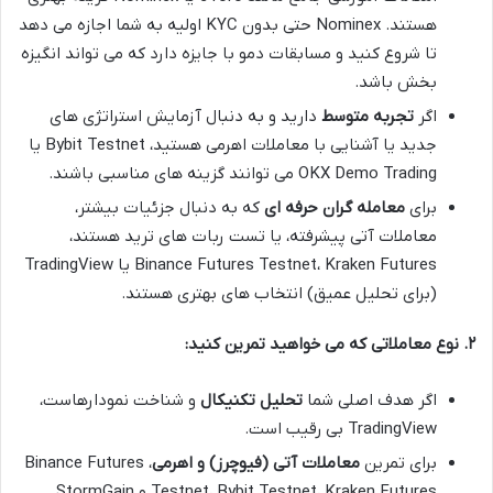
هستند. Nominex حتی بدون KYC اولیه به شما اجازه می دهد
تا شروع کنید و مسابقات دمو با جایزه دارد که می تواند انگیزه
بخش باشد.
اگر
تجربه متوسط
دارید و به دنبال آزمایش استراتژی های
جدید یا آشنایی با معاملات اهرمی هستید، Bybit Testnet یا
OKX Demo Trading می توانند گزینه های مناسبی باشند.
برای
معامله گران حرفه ای
که به دنبال جزئیات بیشتر،
معاملات آتی پیشرفته، یا تست ربات های ترید هستند،
Binance Futures Testnet، Kraken Futures یا TradingView
(برای تحلیل عمیق) انتخاب های بهتری هستند.
۲. نوع معاملاتی که می خواهید تمرین کنید:
اگر هدف اصلی شما
تحلیل تکنیکال
و شناخت نمودارهاست،
TradingView بی رقیب است.
برای تمرین
معاملات آتی (فیوچرز) و اهرمی
، Binance Futures
Testnet، Bybit Testnet، Kraken Futures و StormGain