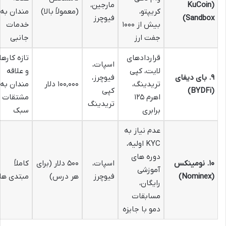
(KuCoin
مارجین،
کریپتو،
(معمولاً بالا)
مندان به
Sandbox)
فیوچرز
بیش از ۱۰۰۰
خدمات
جفت ارز
جانبی
قراردادهای
تازه کارها
اسپات،
لایت، کپی
و علاقه
۹. بای دیفای
فیوچرز،
تریدینگ،
۱۰۰,۰۰۰ دلار
مندان به
(BYDFi)
کپی
اهرم ۱۲۵
مشتقات
تریدینگ
برابری
سبک
عدم نیاز به
KYC اولیه،
دوره های
۱۰. نومینکس
اسپات،
۵۰۰ دلار (برای
کاملاً
آموزشی
(Nominex)
فیوچرز
هر درس)
مبتدی ها
رایگان،
مسابقات
دمو با جایزه