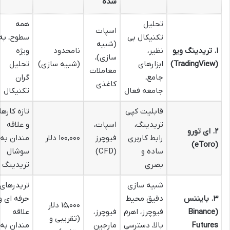
شده
تحلیل
همه
اسپات
تکنیکال بی
سطوح، به
(شبیه
۱. تریدینگ ویو
نظیر،
نامحدود
ویژه
سازی)،
(TradingView)
ابزارهای
(شبیه سازی)
تحلیل
معاملات
جامع،
گران
کاغذی
جامعه فعال
تکنیکال
قابلیت کپی
تازه کارها
تریدینگ،
اسپات،
و علاقه
۲. ای تورو
رابط کاربری
فیوچرز
۱۰۰,۰۰۰ دلار
مندان به
(eToro)
ساده و
(CFD)
سوشال
بصری
تریدینگ
شبیه سازی
تریدرهای
۳. بایننس
دقیق محیط
حرفه ای و
۱۵,۰۰۰ دلار
(Binance
فیوچرز، اهرم
فیوچرز،
علاقه
(تقریبی و
Futures
بالا، دسترسی
مارجین
مندان به