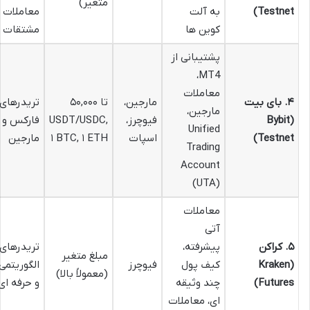
متغیر)
Testnet)
به آلت
معاملات
کوین ها
مشتقات
پشتیبانی از
MT4،
معاملات
۴. بای بیت
مارجین،
تا ۵۰,۰۰۰
تریدرهای
مارجین،
(Bybit
فیوچرز،
USDT/USDC,
فارکس و
Unified
Testnet)
اسپات
۱ BTC, ۱ ETH
مارجین
Trading
Account
(UTA)
معاملات
آتی
۵. کراکن
پیشرفته،
تریدرهای
مبلغ متغیر
(Kraken
کیف پول
فیوچرز
الگوریتمی
(معمولاً بالا)
Futures)
چند وثیقه
و حرفه ای
ای، معاملات