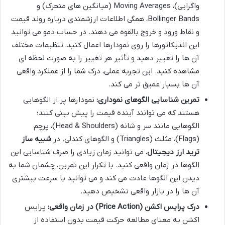
واگرایی)، Moving Averages (میانگین های متحرک) و
Bollinger Bands، همگی اطلاعات ارزشمندی درباره روند قیمت
و نقاط ورود و خروج بالقوه می دهند. در حساب دمو می توانید
این اندیکاتورها را روی نمودارها اعمال کنید، تنظیمات مختلف
آن ها را تغییر دهید و تأثیر هر تغییر را به صورت لحظه ای
مشاهده کنید. این تجربه عملی، درک شما را از عملکرد واقعی
آن ها بسیار عمیق تر می کند.
تمرین شناسایی الگوهای نموداری:
نمودارها پر از الگوهایی
هستند که می توانند آینده قیمت را پیش بینی کنند؛
الگوهایی مانند سر و شانه (Head & Shoulders)، پرچم
(Flags)، مثلث (Triangles) و الگوهای کندلی. در
شبیه ساز
ترید ارز دیجیتال
، می توانید زمان زیادی را صرف شناسایی این
الگوها در زمان واقعی کنید. با تکرار این تمرین، چشمان شما به
دیدن این الگوها عادت می کند و می توانید با سرعت بیشتری
آن ها را در بازار واقعی تشخیص دهید.
درک پرایس اکشن (Price Action) در زمان واقعی:
پرایس
اکشن به معنای مطالعه حرکت قیمت بدون استفاده از