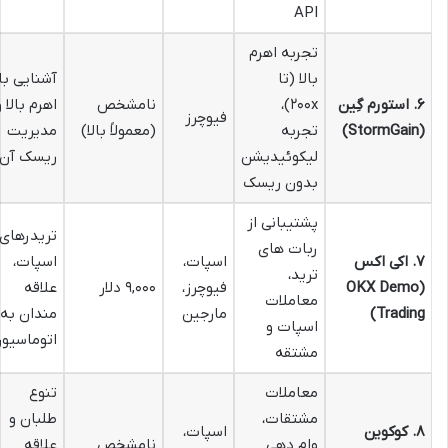
API
تجربه اهرم
بالا (تا
آشنایی با
۶. استورم گِین
۲۰۰x)،
نامشخص
اهرم بالا و
فیوچرز
(StormGain)
تجربه
(معمولاً بالا)
مدیریت
لیکوئیدیشن
ریسک آن
بدون ریسک
پشتیبانی از
تریدرهای
ربات های
۷. اکی اکس
اسپات،
اسپات،
ترید،
(OKX Demo
فیوچرز،
۹,۰۰۰ دلار
علاقه
معاملات
Trading)
مارجین
مندان به
اسپات و
اتوماسیو
مشتقه
معاملات
تنوع
مشتقات،
طلبان و
۸. کوکوین
اسپات،
وام دهی
نامشخص
علاقه