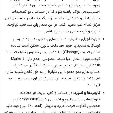
وجود ندارد، زیرا پول شما در خطر نیست. این فقدان فشار
احساسی می تواند باعث شود که در حساب دمو تصمیمات
جسورانه تر و شاید بی احتیاط تری بگیرید که در حساب واقعی
هرگز انجام نمی دهید. غلبه بر این بعد روان شناختی، نیازمند
تمرین و خودشناسی در میدان واقعی است.
شرایط اجرای سفارش:
در بازارهای واقعی، به ویژه در زمان
نوسانات شدید یا حجم معاملات پایین، ممکن است پدیده
لغزش قیمت (Slippage) رخ دهد؛ یعنی سفارش شما دقیقاً با
قیمت مورد انتظار اجرا نشود. همچنین، عمق بازار (Market
Depth) و نقدینگی نیز بر اجرای سفارشات تأثیر می گذارند.
حساب های دمو معمولاً این شرایط را به طور کامل شبیه سازی
نمی کنند و ممکن است اجرای سفارش در آن ها همیشه ایده
آل باشد.
کارمزدها و اسپرد:
در حساب واقعی، بابت هر معامله،
کارمزدهایی به صرافی پرداخت می شود (Commission) و
همچنین تفاوت قیمت خرید و فروش (Spread) نیز وجود دارد
که بخشی از هزینه معاملات است. برخی حساب های دمو ممکن