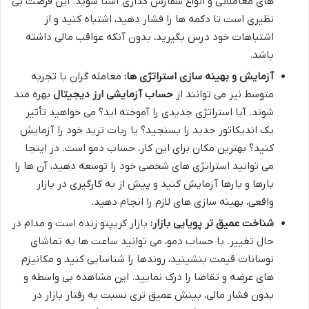
های معاملاتی و انواع سفارش گذاری آشنا شوید. این فرصت بی
نظیری است تا دکمه ها را فشار دهید، اشتباه کنید و از
اشتباهات خود درس بگیرید، بدون آنکه عواقب مالی داشته
باشد.
آزمایش و بهینه سازی استراتژی ها:
معامله گران با تجربه
متوسط نیز می توانند از
حساب آزمایشی ارز دیجیتال
بهره مند
شوند. آیا استراتژی جدیدی را آموخته اید؟ می خواهید تأثیر
یک اندیکاتور جدید را بسنجید؟ یا ربات ترید خود را آزمایش
کنید؟ بهترین مکان برای این کار، حساب دمو است. در اینجا
می توانید استراتژی های شخصی خود را توسعه دهید، آن ها را
بارها و بارها آزمایش کنید و پیش از به کارگیری در بازار
واقعی، بهینه سازی های لازم را انجام دهید.
شناخت عمیق تر پویایی بازار:
بازار کریپتو زنده است و مدام در
حال تغییر. با حساب دمو، می توانید ساعت ها به تماشای
نوسانات قیمت بنشینید، روندها را شناسایی کنید و مکانیزم
های عرضه و تقاضا را درک نمایید. این مشاهده بی واسطه و
بدون فشار مالی، بینش عمیق تری نسبت به رفتار بازار در