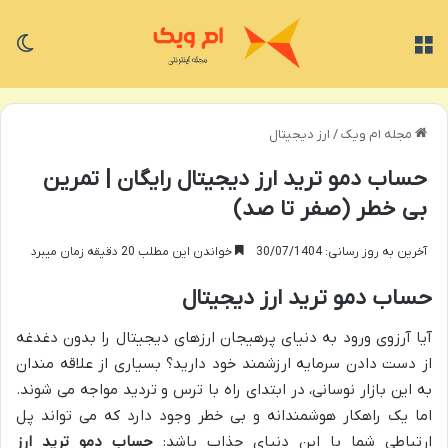
منو
تغی
مجله ام ویک
/
ارز دیجیتال
حساب دمو ترید ارز دیجیتال رایگان | تمرین
بی خطر (صفر تا صد)
آخرین به روز رسانی: 30/07/1404
خواندن این مطلب 20 دقیقه زمان میبرد
حساب دمو ترید ارز دیجیتال
آیا آرزوی ورود به دنیای پرهیجان ارزهای دیجیتال را بدون دغدغه
از دست دادن سرمایه ارزشمند خود دارید؟ بسیاری از علاقه مندان
به این بازار نوسانی، در ابتدای راه با ترس و تردید مواجه می شوند.
اما یک راهکار هوشمندانه و بی خطر وجود دارد که می تواند پل
ارتباطی شما با این دنیای جذاب باشد:
حساب دمو ترید ارز