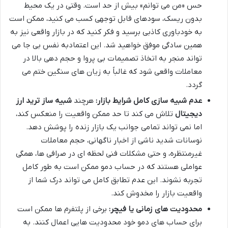
حس «من می توانم» بیش از حد است. وقتی در یک محیط
بدون ریسک، سودهای قابل توجهی کسب می کنید، ممکن است
به خودباوری کاذبی برسید و فکر کنید که در بازار واقعی نیز به
همین سادگی موفق خواهید شد. این اعتمادبه نفس بی جا می
تواند منجر به اتخاذ تصمیمات بی پروا و حجم دهی بالا در
معاملات واقعی شود که غالباً به زیان های سنگین ختم می
گردد.
عدم شبیه سازی کامل شرایط بازار:
هرچند
شبیه ساز ترید ارز
دیجیتال
تلاش می کند تا حد ممکن واقعیت را منعکس کند،
اما نمی تواند تمامی جوانب یک بازار زنده را پوشش دهد.
نوسانات شدید ناشی از اخبار ناگهانی، حجم معاملات
غیرمنتظره، و حتی مشکلات فنی لحظه ای در صرافی ها، همگی
عواملی هستند که در حساب دمو ممکن است به طور کامل
تجربه نشوند. این عدم تطابق کامل می تواند درک شما از
واقعیت بازار را مخدوش کند.
محدودیت های زمانی یا فیچر:
برخی از پلتفرم ها ممکن است
برای حساب های دمو خود محدودیت هایی اعمال کنند. به