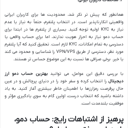
۴. ملاحظات کاربران ایرانی:
همانطور که پیش تر ذکر شد، محدودیت ها برای کاربران ایرانی
واقعیتی انکارناپذیر است. در انتخاب پلتفرم، حتماً به نیاز یا عدم
نیاز به KYC اولیه توجه کنید. بسیاری از پلتفرم ها در ابتدا برای
حساب دمو نیاز به احراز هویت ندارند، اما برای حساب واقعی یا
دسترسی به تمام امکانات، KYC لازم است. تحقیق کنید که آیا پلتفرم
مورد نظر، دسترسی از طریق VPN/VPS را شناسایی و محدود می کند
یا خیر. برخی صرافی ها نسبت به این موضوع حساس تر هستند.
با بررسی دقیق این عوامل، می توانید
بهترین حساب دمو ارز
دیجیتال
را انتخاب کرده و سفر خود را در دنیای پرچالش و در عین
حال پرفرصت رمزارزها با اطمینان خاطر بیشتری آغاز کنید. به یاد
داشته باشید که انتخاب درست، اولین گام به سوی یادگیری مؤثر و
موفقیت بلندمدت است.
پرهیز از اشتباهات رایج: حساب دمو،