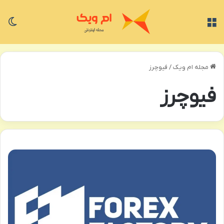
منو
تغی
مجله ام ویک
/
فیوچرز
فیوچرز