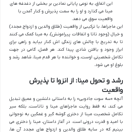
این اتفاق، به نوعی پایانی نمادین بر بخشی از دغدغه های
مینا می گذارد و او را به سمت پذیرش و کنار آمدن با
واقعیت سوق می دهد.
این ماجراها، با ترکیبی از واقعیت (طلاق والدین و ازدواج مجدد)
و خیال (وجود تاتا و اتفاقات پیرامونش)، به مینا کمک می کنند
تا به تدریج با چالش های زندگی اش کنار بیاید و راهی برای
ابراز وجود و یافتن شادی پیدا کند. هر فصل، گامی در جهت
تکامل شخصیتی اوست، و خواننده با هر قدم مینا، شاهد رشد و
بلوغ او می شود.
رشد و تحول مینا: از انزوا تا پذیرش
واقعیت
آنچه «سه سوت جادویی» را به داستانی دلنشین و عمیق تبدیل
می کند، نه فقط روایت ماجراهای مینا و تاتاست، بلکه سیر
تکامل شخصیت مینا از دختری گوشه گیر و غمگین به نوجوانی
با امید و قدرت درونی است. در آغاز داستان، مینا را دختری می
بینیم که در سایه طلاق والدین و ازدواج های مجدد آن ها،