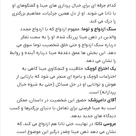
کدام جرقه ای برای خیال پردازی های مینا و گفتگوهای او
با تاتا می شوند. او از دل همین جزئیات، مفاهیم بزرگتری
را درک می کند.
سنگ ازدواج و توما:
مفهوم ازدواج که با ازدواج مجدد
والدین در ذهن مینا پررنگ شده، او را به سمت تفکر
درباره سنگ ازدواج و حتی خلق شخصیت توما سوق می
دهد. این بخش ها عمق دغدغه مینا درباره آینده و روابط
را نشان می دهد.
یک اختراع کوچک:
خلاقیت و کنجکاوی مینا گاهی به
اختراعات کوچک و بامزه ای منجر می شود که بازتابی از
هوش و توانایی او در حل مسائل (حتی به شیوه خیال
پردازانه) است.
آقای دامپزشک:
حضور این شخصیت در داستان، ممکن
است به مینا فرصتی برای تعامل با دنیای بزرگترها و کسب
دیدگاه های جدید بدهد.
عروسی تاتا:
در نهایت، حتی تاتا هم ازدواج می کند، که
نشان می دهد ذهن مینا چقدر درگیر این موضوع است.