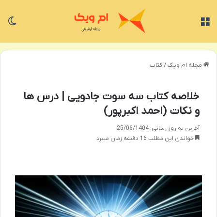
منو
تغی
مجله ام ویک
/
کتاب
خلاصه کتاب سه سوت جادویی | درس ها
و نکات (احمد اکبرپور)
آخرین به روز رسانی: 25/06/1404
خواندن این مطلب 16 دقیقه زمان میبرد