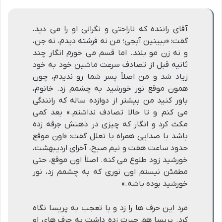
آقای راننده که ناراحتی و نگرانی او را می دید،
گفت: «ببینین آبجی؛ من نه فرشته دیدم، نه جن،
و نه زن مو بلند. اما قسم می خورم انگار چند
ثانیه قبل از تصادف سرعت ماشین خود به خود
زیاد شد و من اصلاً پسر شما رو ندیدم، چون
همون موقع نور خورشید به چشمم زد. خانوم،
باور کنید من بیشتر از دوازده ساله که رانندگی
می کنم و تا حالا تصادف نداشتم.» بعد کمی
مکث کرد و انگار که چیزی در ذهنش جرقه زده
باشد با صدایی همراه با تعلل گفت: «اون موقع
حدود ساعت هفت و نیم صبح، آخرای اردیبهشت،
خورشید زود طلوع می کنه. اصلاً اون موقع، حتی
مطمئن نیستم اون نوری که به چشمم زد، نور
خورشید بوده باشه.»
مرد این حرف ها را زد و با تعجب به پریسا نگاه
کرد. پریسا هم حیرت زده داشت به حرف های او