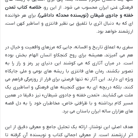
فرهنگی غنی ایران محسوب می شود. از این رو،
خلاصه کتاب تمدن
خفته و جادوی شیطان (نویسنده محدثه داداشی)
، برای هر خواننده
ای که به دنبال اثری با تلفیق بی نظیر فانتزی و اساطیر کهن است،
ارزشمند خواهد بود.
سفری به اعماق تاریخ و افسانه، جایی که مرزهای واقعیت و خیال در
هم می آمیزند، همیشه برای روح کنجکاو انسان الهام بخش بوده
است. در میان آثاری که می کوشند این دنیای پر رمز و راز را به
تصویر بکشند، رمان های فانتزی با ریشه های بومی و ملی جایگاه
ویژه ای دارند. این آثار نه تنها فرصتی برای فرار از روزمرگی فراهم می
کنند، بلکه دریچه ای به سوی گنجینه های فرهنگی و اساطیری یک
ملت می گشایند. «تمدن خفته و جادوی شیطان» نیز دقیقا در همین
مسیر گام برداشته و با ظرافتی خاص، مخاطبان خود را به دل قصه
های هزاران ساله ایران باستان می برد.
هدف اصلی این نوشتار، ارائه یک تحلیل جامع و معرفی دقیق از این
اثر ارزشمند است. از معرفی اجمالی کتاب و نویسنده آن گرفته تا