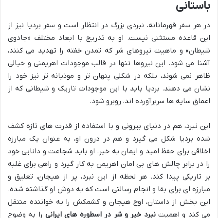
باستانی
در هر سفر قهرمانانه، نبردی بزرگ در انتظار است و سفر بردیا نیز از
این قاعده مستثنی نیست. او به تدریج با ابعاد مختلف «جادوی
شیطان» و ماهیت نیروهای شر که تمدن خفته را تهدید می کنند،
آشنا می شود. این نیروها تنها در قالب موجودات اهریمنی و خیالی
ظاهر نمی شوند، بلکه در شکلی پنهان تر و موذیانه تر نیز خود را
نشان می دهند. بردیا باید با این موجودات تاریک و شیطانی که از
اعماق سایه ها سربرآورده اند، روبرو شود.
این نبرد، هم در دنیای بیرونی و با استفاده از قدرت های تازه کشف
شده بردیا شکل می گیرد و هم در درون او، به عنوان یک مبارزه
اخلاقی برای حفظ امید و ایمان به خیر. او باید شجاعت و دانایی خود
را در برابر چالش های بی امان اهریمن به کار گیرد و راهی برای غلبه
بر تاریکی پیدا کند. هر لحظه از این نبرد، پر از هیجان، تعلیق و
مبارزه ای برای بقا و انجام رسالتی است که به دوش او گذاشته شده.
این بخش از داستان، اوج هیجان و کشمکش را به خواننده منتقل
می کند و اهمیت
نبرد خیر و شر در اسطوره های ایرانی
را به وضوح