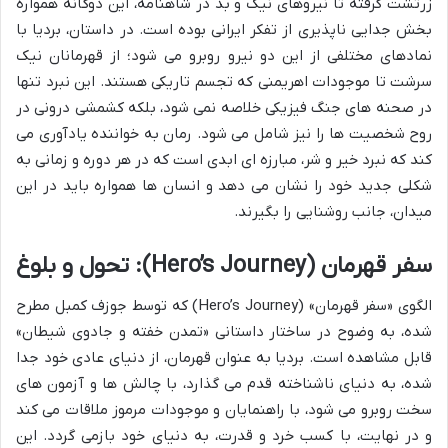
زرتشت گرفته تا نیروهای نیک و بد در شاهنامه، این دوگانه همواره
بخش جدایی ناپذیری از تفکر ایرانی بوده است. در داستان، بردیا با
نمادهای مختلفی از این دو نیرو روبرو می شود؛ از قهرمانان نیک
سرشت تا موجودات اهریمنی که تجسم تاریکی هستند. این نبرد تنها
در صحنه های جنگ فیزیکی خلاصه نمی شود، بلکه کشمشی درونی در
روح شخصیت ها را نیز شامل می شود. رمان به خواننده یادآوری می
کند که نبرد خیر و شر، مبارزه ای ابدی است که در هر دوره و زمانی به
شکلی جدید خود را نشان می دهد و انسان ها همواره باید در این
میدان، جانب روشنایی را بگیرند.
سفر قهرمان (Hero’s Journey): تحول و بلوغ
الگوی «سفر قهرمان» (Hero’s Journey) که توسط جوزف کمبل مطرح
شده، به وضوح در ساختار داستانی «تمدن خفته و جادوی شیطان»
قابل مشاهده است. بردیا به عنوان قهرمان، از دنیای عادی خود جدا
شده، به دنیای ناشناخته قدم می گذارد، با چالش ها و آزمون های
سخت روبرو می شود، با راهنمایان و موجودات مرموز ملاقات می کند
و در نهایت، با کسب خرد و قدرت، به دنیای خود بازمی گردد. این