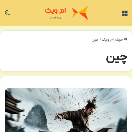
منو
تغی
مجله ام ویک
/
چین
چین