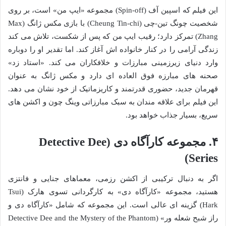
این فیلم که اسپین آف (Spin-off) مجموعه «ایپ من» است، بر روی
شخصیت چونگ تین-چی (Cheung Tin-chi) با بازی مکس ژانگ (Max
Zhang) تمرکز دارد؛ رقیب ایپ من که پس از شکست، تلاش می کند
زندگی آرامی را در کنار خانواده اش آغاز کند. اما تقدیر او را دوباره
وارد دنیای زیرزمینی مبارزات و خلافکاران می کند. «استاد زد»
صحنه های مبارزه فوق العاده ای دارد و مکس ژانگ به عنوان
قهرمان جدید، حضوری قدرتمند و کاریزماتیک از خود نشان می دهد.
این فیلم برای علاقه مندان به سبک مبارزاتی وینگ چون و اکشن های
سریع، بسیار جذاب خواهد بود.
۴. مجموعه کارآگاه دی (Detective Dee
Series)
اگر به دنبال ترکیبی از اکشن رزمی، معماهای جنایی و فانتزی
هستید، مجموعه «کارآگاه دی» به کارگردانی تسوی هارک (Tsui
Hark) گزینه ای عالی است. این مجموعه که شامل «کارآگاه دی و
راز شبح شعله ور» (Detective Dee and the Mystery of the Phantom