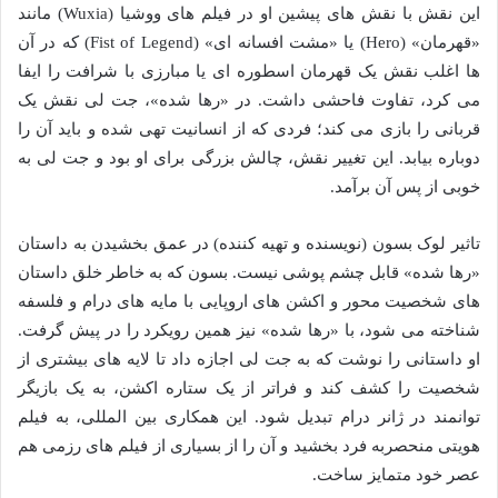
این نقش با نقش های پیشین او در فیلم های ووشیا (Wuxia) مانند
«قهرمان» (Hero) یا «مشت افسانه ای» (Fist of Legend) که در آن
ها اغلب نقش یک قهرمان اسطوره ای یا مبارزی با شرافت را ایفا
می کرد، تفاوت فاحشی داشت. در «رها شده»، جت لی نقش یک
قربانی را بازی می کند؛ فردی که از انسانیت تهی شده و باید آن را
دوباره بیابد. این تغییر نقش، چالش بزرگی برای او بود و جت لی به
خوبی از پس آن برآمد.
تاثیر لوک بسون (نویسنده و تهیه کننده) در عمق بخشیدن به داستان
«رها شده» قابل چشم پوشی نیست. بسون که به خاطر خلق داستان
های شخصیت محور و اکشن های اروپایی با مایه های درام و فلسفه
شناخته می شود، با «رها شده» نیز همین رویکرد را در پیش گرفت.
او داستانی را نوشت که به جت لی اجازه داد تا لایه های بیشتری از
شخصیت را کشف کند و فراتر از یک ستاره اکشن، به یک بازیگر
توانمند در ژانر درام تبدیل شود. این همکاری بین المللی، به فیلم
هویتی منحصربه فرد بخشید و آن را از بسیاری از فیلم های رزمی هم
عصر خود متمایز ساخت.