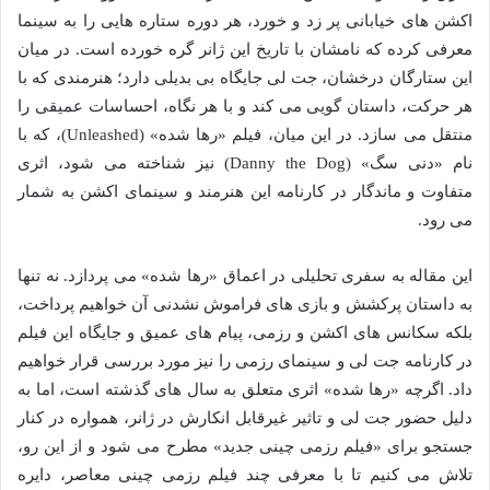
اکشن های خیابانی پر زد و خورد، هر دوره ستاره هایی را به سینما
معرفی کرده که نامشان با تاریخ این ژانر گره خورده است. در میان
این ستارگان درخشان، جت لی جایگاه بی بدیلی دارد؛ هنرمندی که با
هر حرکت، داستان گویی می کند و با هر نگاه، احساسات عمیقی را
منتقل می سازد. در این میان، فیلم «رها شده» (Unleashed)، که با
نام «دنی سگ» (Danny the Dog) نیز شناخته می شود، اثری
متفاوت و ماندگار در کارنامه این هنرمند و سینمای اکشن به شمار
می رود.
این مقاله به سفری تحلیلی در اعماق «رها شده» می پردازد. نه تنها
به داستان پرکشش و بازی های فراموش نشدنی آن خواهیم پرداخت،
بلکه سکانس های اکشن و رزمی، پیام های عمیق و جایگاه این فیلم
در کارنامه جت لی و سینمای رزمی را نیز مورد بررسی قرار خواهیم
داد. اگرچه «رها شده» اثری متعلق به سال های گذشته است، اما به
دلیل حضور جت لی و تاثیر غیرقابل انکارش در ژانر، همواره در کنار
جستجو برای «فیلم رزمی چینی جدید» مطرح می شود و از این رو،
تلاش می کنیم تا با معرفی چند فیلم رزمی چینی معاصر، دایره