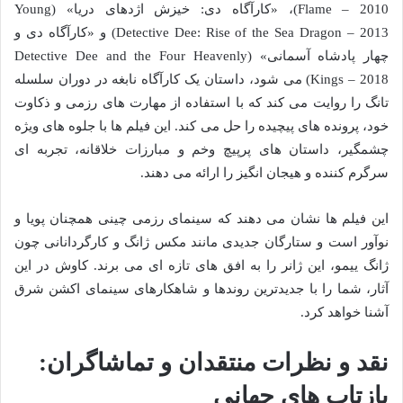
Flame – 2010)، «کارآگاه دی: خیزش اژدهای دریا» (Young
Detective Dee: Rise of the Sea Dragon – 2013) و «کارآگاه دی و
چهار پادشاه آسمانی» (Detective Dee and the Four Heavenly
Kings – 2018) می شود، داستان یک کارآگاه نابغه در دوران سلسله
تانگ را روایت می کند که با استفاده از مهارت های رزمی و ذکاوت
خود، پرونده های پیچیده را حل می کند. این فیلم ها با جلوه های ویژه
چشمگیر، داستان های پرپیچ وخم و مبارزات خلاقانه، تجربه ای
سرگرم کننده و هیجان انگیز را ارائه می دهند.
این فیلم ها نشان می دهند که سینمای رزمی چینی همچنان پویا و
نوآور است و ستارگان جدیدی مانند مکس ژانگ و کارگردانانی چون
ژانگ ییمو، این ژانر را به افق های تازه ای می برند. کاوش در این
آثار، شما را با جدیدترین روندها و شاهکارهای سینمای اکشن شرق
آشنا خواهد کرد.
نقد و نظرات منتقدان و تماشاگران:
بازتاب های جهانی