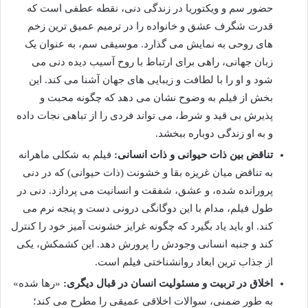
حضور سم و ویکتوریا در زندگی دنی، نقطه عطفی است که
قدرت شگرف عشق و خانواده را در ترمیم عمیق ترین زخم
های روحی به نمایش می گذارد. موسیقی سم، به عنوان یک
زبان جهانی، راهی برای ارتباط با روح آسیب دیده دنی می
شود و او را با لطافت و زیبایی های جهان آشنا می کند. این
بخش از فیلم به وضوح نشان می دهد که چگونه محبت و
پذیرش بی قید و شرط، می تواند فردی را از تباهی نجات داده
و به او زندگی دوباره ببخشد.
تناقض بین ذات حیوانی و ذات انسانی:
فیلم به شکلی ماهرانه
به تناقض میان غریزه بقا و خشونت (ذات حیوانی) که در دنی
پرورانده شده، و عشق، شفقت و انسانیت می پردازد. دنی در
طول فیلم، مدام با این دوگانگی درونی دست و پنجه نرم می
کند. او باید یاد بگیرد که چگونه غرایز خشونت آمیز خود را کنترل
کند و جنبه انسانی وجودش را پرورش دهد. این کشمکش، یکی
از جذاب ترین ابعاد روانشناختی فیلم است.
اخلاق در تربیت و مسئولیت انسان در قبال دیگری:
«رها شده»
به طور ضمنی، سوالات اخلاقی عمیقی را مطرح می کند؛