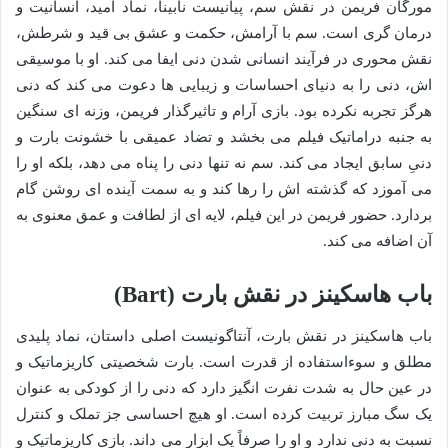
مورگان فریمن در نقش سم، پیانیست نابینا، نماد امید، انسانیت و
درمان گری است. سم با آرامش، حکمت و عشق بی قید و شرطش،
نقش محوری در فرآیند انسانی شدن دنی ایفا می کند. او با موسیقی
اش، دنی را به دنیای احساسات و زیبایی ها دعوت می کند که دنی
هرگز تجربه نکرده بود. بازی آرام و تاثیرگذار فریمن، وزنه ای سنگین
به جنبه دراماتیک فیلم می بخشد و تضاد عمیقی با خشونت بارت و
دنیِ سابق ایجاد می کند. سم نه تنها دنی را پناه می دهد، بلکه او را
می آموزد که گذشته اش را رها کند و به سمت آینده ای روشن گام
بردارد. حضور فریمن در این فیلم، لایه ای از لطافت و عمق معنوی به
آن اضافه می کند.
باب هاسکینز در نقش بارت (Bart)
باب هاسکینز در نقش بارت، آنتاگونیست اصلی داستان، نماد پلیدی
مطلق و سوءاستفاده از قدرت است. بارت شخصیتی کاریزماتیک و
در عین حال به شدت نفرت انگیز دارد که دنی را از کودکی به عنوان
یک سگ مبارز تربیت کرده است. او هیچ احساسی جز تملک و کنترل
نسبت به دنی ندارد و او را صرفاً یک ابزار می داند. بازی کاریزماتیک و