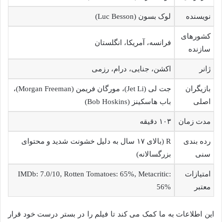
نویسنده
لوک بسون (Luc Besson)
کشورهای
فرانسه، آمریکا، انگلستان
سازنده
ژانر
اکشن، جنایی، درام، رزمی
بازیگران
جت لی (Jet Li)، مورگان فریمن (Morgan Freeman)،
اصلی
باب هاسکینز (Bob Hoskins)
مدت زمان
۱۰۳ دقیقه
رده بندی
R (بالای ۱۷ سال به دلیل خشونت شدید و محتوای
سنی
بزرگسالانه)
امتیازات
IMDb: 7.0/10, Rotten Tomatoes: 65%, Metacritic:
معتبر
56%
این اطلاعات به ما کمک می کند تا فیلم را در بستر درست خود قرار