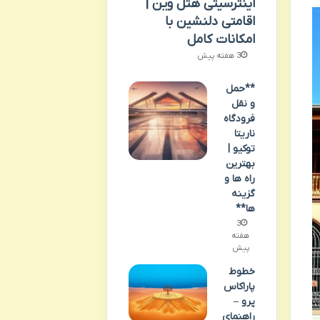
اینترسیتی هتل وین |
اقامتی دلنشین با
امکانات کامل
3 هفته پیش
**حمل
و نقل
فرودگاه
ناریتا
توکیو |
بهترین
راه ها و
گزینه
ها**
3
هفته
پیش
خطوط
پاراکاس
پرو –
راهنمای