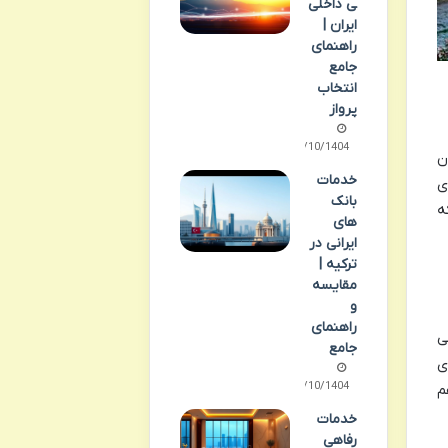
ی داخلی
ایران |
راهنمای
جامع
انتخاب
پرواز
07/10/1404
ن
خدمات
ی
بانک
ه
های
ایرانی در
ترکیه |
مقایسه
و
راهنمای
ی
جامع
ی
08/10/1404
م
خدمات
رفاهی