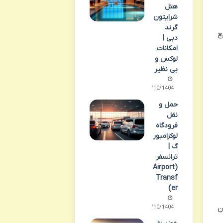
هتل
شرایتون
گرند
ی حدود ۱۳۰۰ متر مربع
دبی |
امکانات
لوکس و
بی نظیر
08/10/1404
حمل و
نقل
فرودگاه
لوکزامبور
گ |
ترانسفر
(Airport
Transf
er)
ن
11/10/1404