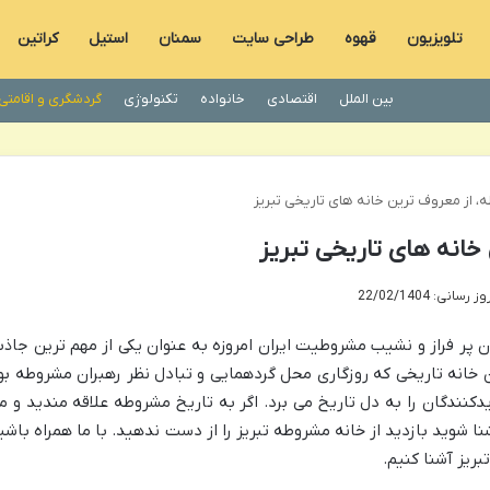
تلویزیون
قهوه
طراحی سایت
سمنان
استیل
کراتین
بین الملل
اقتصادی
خانواده
تکنولوژی
گردشگری و اقامتی
 از معروف ترین خانه های تاریخی تبریز
خانه های تاریخی تبریز
انی: 22/02/1404
ن پر فراز و نشیب مشروطیت ایران امروزه به عنوان یکی از مهم ترین جاذب
خانه تاریخی که روزگاری محل گردهمایی و تبادل نظر رهبران مشروطه بو
کنندگان را به دل تاریخ می برد. اگر به تاریخ مشروطه علاقه مندید و م
نا شوید بازدید از خانه مشروطه تبریز را از دست ندهید. با ما همراه باشی
بریز آشنا کنیم.