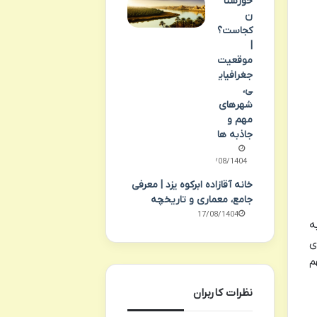
خوزستا
ن
کجاست؟
|
موقعیت
جغرافیای
ی،
شهرهای
مهم و
جاذبه ها
18/08/1404
خانه آقازاده ابرکوه یزد | معرفی
جامع، معماری و تاریخچه
17/08/1404
ه
ی
م
نظرات کاربران