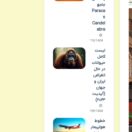
جامع
Paraca
s
Candel
abra
06/10/1404
لیست
کامل
حیوانات
در حال
انقراض
ایران و
جهان
(آپدیت
۲۰۲۳)
23/09/1404
خطوط
هواپیمای