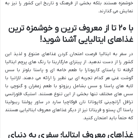
خوشمزه هستند بلکه بخشی از فرهنگ و تاریخ این کشور را نیز به
نمایش می گذارند.
با ۲۰ تا از معروف ترین و خوشمزه ترین
غذاهای ایتالیایی آشنا شوید!
در سفر به ایتالیا فرصت امتحان کردن غذاهای متنوع و لذیذ این
کشور را از دست ندهید. از پیتزای مارگاریتا با رنگ های پرچم ایتالیا
گرفته تا پاستای کاربونارا با طعم خامه ای و پاستا بلونز با سس
گوشت غنی هر کدام تجربه ای بی نظیر را ارائه می دهند. لازانیا با
لایه های پاستا و سس بشامل ریزوتو با طعم زعفران و گنوچی با
سس های مختلف تنها بخشی از این تنوع هستند. استیک فلورانسی
ترافل آرانچینی کاپوناتا نان فوکاچیا سارد در ساور پولنتا ریبولیتا
پاستا آل پستو و فریتاتا نیز از دیگر غذاهای معروف ایتالیایی هستند
که حتماً باید امتحان کنید.
غذاهای معروف ایتالیا؛ سفری به دنیای