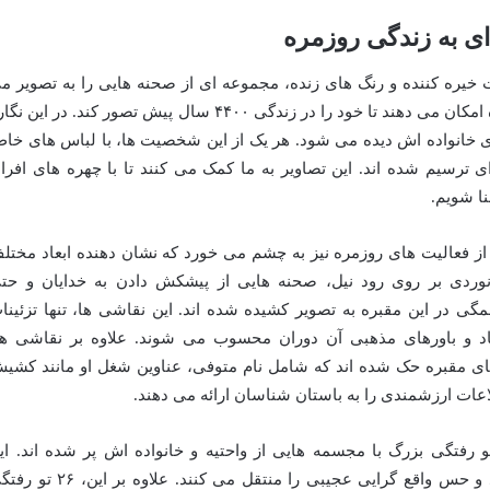
ای به زندگی روزمره
ت خیره کننده و رنگ های زنده، مجموعه ای از صحنه هایی را به تصویر م
کشند که فراتر از یک نمایش صرف، به بیننده امکان می دهند تا خود را در زندگی ۴۴۰۰ سال پیش تصور کند. در این 
ضای خانواده اش دیده می شود. هر یک از این شخصیت ها، با لباس های خا
 ترسیم شده اند. این تصاویر به ما کمک می کنند تا با چهره های افراد
ا شویم.
از فعالیت های روزمره نیز به چشم می خورد که نشان دهنده ابعاد مختل
وردی بر روی رود نیل، صحنه هایی از پیشکش دادن به خدایان و حت
ی در این مقبره به تصویر کشیده شده اند. این نقاشی ها، تنها تزئینا
اد و باورهای مذهبی آن دوران محسوب می شوند. علاوه بر نقاشی ها
ای مقبره حک شده اند که شامل نام متوفی، عناوین شغل او مانند کشی
ات ارزشمندی را به باستان شناسان ارائه می دهند.
ب توجه است که در داخل مقبره، ۱۸ تو رفتگی بزرگ با مجسمه هایی از واحتیه و خانواده اش پر شده اند. ا
مجسمه ها، با دقت فراوان ساخته شده اند و حس واقع گرایی عجیبی را منتقل می کنند. علاوه بر