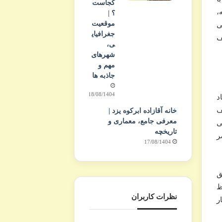
کجاست
،
؟ |
موقعیت
ی
جغرافیای
ف
ی،
شهرهای
مهم و
جاذبه ها
18/08/1404
د
قف
خانه آقازاده ابرکوه یزد |
معرفی جامع، معماری و
ی
تاریخچه
ر
17/08/1404
ق
ظ
نظرات کاربران
ر