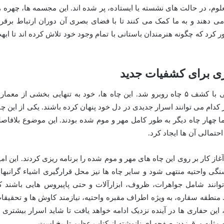
م، در حالت های نشسته یا ایستاده، پر شده اند. این مجسمه ها، چهره ه
دهند و به ما کمک می کنند تا با فضای بصری آن دوران ارتباط برقرا
ر کرد که چگونه هنرمندان باستانی با تمام وجود خود تلاش کرده اند تا ابه
اری برای کشفیات جدید
در داخل آرامگاه واحتیه، تیم باستان شناسی با کشف ۵ چاه روبرو شد. این چاه ها، خود به تنهایی بخشی از معما
دام می توانند اسرار جدیدی در دل خود پنهان کرده باشند. یکی از این چا
ا چهار چاه دیگر به طور کامل مهر و موم شده بودند. این موضوع بلافاصل
حتمالی آن ها ایجاد کرد.
از کار بر روی این چاه های مهر و موم شده را برنامه ریزی کردند. این امی
سنگی واحتیه منتهی شود و سایر چاه ها نیز محل قرارگیری اشیاء گرانبها 
وانند شامل جواهرات، ظروف، ابزارآلات و حتی پاپیروس هایی باشند ک
. منطقه سقاره، به ویژه اطراف مقبره واحتیه، نیازمند کاوش ها و تحقیقا
ین حفاری ها در آینده نزدیک ادامه خواهد یافت تا شاید اسرار بیشتری ا
 مثابه ورق زدن صفحه ای نانوشته از کتاب عظیم تاریخ است.