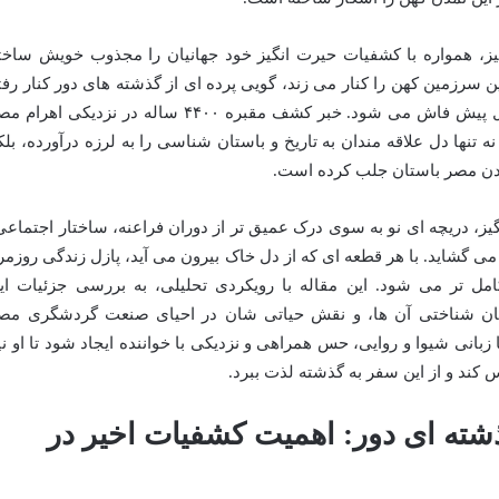
یز، همواره با کشفیات حیرت انگیز خود جهانیان را مجذوب خویش ساخت
 سرزمین کهن را کنار می زند، گویی پرده ای از گذشته های دور کنار رفت
و رمزی جدید از زندگی مردمان هزاران سال پیش فاش می شود. خبر کشف مقبره ۴۴۰۰ ساله در نزدیکی اهر
ه تنها دل علاقه مندان به تاریخ و باستان شناسی را به لرزه درآورده، بلک
مدن مصر باستان جلب کرده است.
گیز، دریچه ای نو به سوی درک عمیق تر از دوران فراعنه، ساختار اجتماعی
می گشاید. با هر قطعه ای که از دل خاک بیرون می آید، پازل زندگی روزمر
ان حدود ۴۴ قرن پیش کامل تر می شود. این مقاله با رویکردی تحلیلی، به بررسی جزئیات ای
ستان شناختی آن ها، و نقش حیاتی شان در احیای صنعت گردشگری مص
بانی شیوا و روایی، حس همراهی و نزدیکی با خواننده ایجاد شود تا او نی
 کند و از این سفر به گذشته لذت ببرد.
ذشته ای دور: اهمیت کشفیات اخیر در