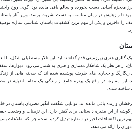
ن مقبره به طرز معجزه آسایی دست نخورده و سالم باقی مانده بود. گویی روح واحتیه
بود تا رازهایش در زمان مناسب به دست بشریت برسد. وزیر آثار باستان
 کشف را «آخرین و یکی از مهم ترین کشفیات باستان شناسی سال» توصی
د.
ستان
ک گالری هنری زیرزمینی قدم گذاشته اید. این تالار مستطیلی شکل، با ابعا
 ۳ متر عرض و حدود ۳ متر ارتفاع، از هر نظر یک شاهکار معماری و هنری به شمار می رود. دیوارها، س
رنگارنگ و حجاری های ظریف پوشیده شده اند که صحنه هایی از زندگ
 این مقبره، در واقع یک پرتره جامع از زندگی یک مقام بلندپایه در مص
 ساخته شده.
خشان و زنده باقی مانده اند، توانایی شگفت انگیز مصریان باستان در خل
هر گوشه از این مقبره داستانی برای گفتن دارد. این تزیینات و وضعیت حف
مهم ترین اکتشافات اخیر در سقاره تبدیل کرده است، چرا که اطلاعات بسیا
ران را ارائه می دهد.