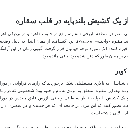
از یک کشیش بلندپایه در قلب سقاره
ی باستان شناسی مصر در منطقه تاریخی سقاره، واقع در جنوب قاهره و در نزدیکی اهرا
باستانی، موفق به کشف بی سابقه ای شدند: مقبره «واحتیه» (Wahtye). این اکتشاف، از همان ابتدا، به دلیل وض
ه کننده اش، مورد توجه جهانیان قرار گرفت. گویی زمان در این آرامگا
 چیز همان طور که دفن شده بود، باقی مانده بود.
کویر
 شناسان به تالاری مستطیلی شکل برخوردند که رازهای فراوانی از دورا
ده بود. این مقبره، متعلق به مردی به نام واحتیه بود؛ شخصیتی که در زما
د. او یک کشیش بلندپایه، ناظر سلطنتی و حتی بازرس قایق مقدس در دورا
 تصور کنید که این مرد، در جامعه ای که هر جنبنده و هر عنصری دارا
ه والایی داشته است.
ره اهمیت دارد، بلکه به خاطر وضعیت بی نظیر آن حیرت انگیز است. ب