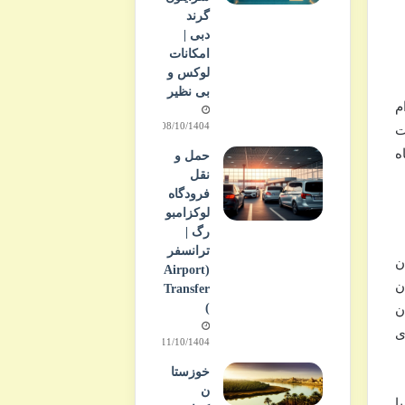
گرند
دبی |
امکانات
لوکس و
بی نظیر
م
08/10/1404
عیت
ه
حمل و
نقل
فرودگاه
لوکزامبو
رگ |
ترانسفر
ن
(Airport
ن
Transfer
)
ن
ی
11/10/1404
خوزستا
ن
ا