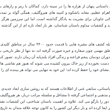
تانی پنهان از هزاره ها را در سینه دارد، کماکان با رمز و رازهای ب
اهرام عظیم، معابد باشکوه و کتیبه های هیروگلیف، همگی گواه بر تمدن
اثی جاودان برای بشریت به یادگار گذاشته است. اما این سرزمین هرگز ا
کشفیات مداوم باستان شناسان، هر بار ابعاد تازه ای از این گذشته 
یکی از هیجان انگیزترین این رویدادها، سلسله کشف های مقبره هایی با قدمت حدود ۴۴۰۰ سال در مناطق ک
طق مهمی چون سقاره و جیزه صورت گرفته اند، نه تنها از نظر تاریخی ب
دوران دودمان پنجم فراعنه و زندگی افراد بلندپایه آن زمان دارند. تصور کنی
دست نخورده از زیر خاک بیرون کشیده می شوند که هنوز هم نقاشی ها
عنای خود را حفظ کرده اند؛ این خود به تنهایی می تواند هر بیننده ای را ب
استانی، منابعی غنی از اطلاعات هستند که به روشن سازی ابعاد جدیدی ا
 مذهبی و اجتماعی گرفته تا مشاغل و سلسله مراتب دربار، هر هیروگلیف 
دور را بازگو می کند. علاوه بر اهمیت باستان شناختی، این کشفیات نق
کرده اند و بار دیگر این کشور را به کانون توجه علاقه مندان به تاریخ 