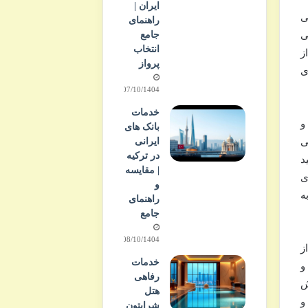
ایران |
ی
راهنمای
ی
جامع
انتخاب
ز
پرواز
ی
07/10/1404
خدمات
لیدی و
بانک های
ی
ایرانی
در ترکیه
د
| مقایسه
ی
و
ه
راهنمای
جامع
08/10/1404
ز
خدمات
و
رفاهی
ش
هتل
و
شرایتون