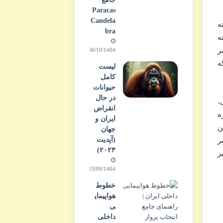
Paracas
Candela
ه
bra
ه
ام مصر
06/10/1404
ه
لیست
کامل
حیوانات
در حال
،
انقراض
ه
ایران و
ن
جهان
(آپدیت
ر
۲۰۲۳)
ز
23/09/1404
خطوط
هواپیمای
ی
داخلی