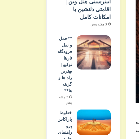
اینترسیتی هتل وین |
اقامتی دلنشین با
امکانات کامل
3 هفته پیش
**حمل
و نقل
فرودگاه
ناریتا
توکیو |
بهترین
راه ها و
گزینه
ها**
3 هفته
پیش
خطوط
پاراکاس
ه
پرو –
دات
راهنمای
جامع