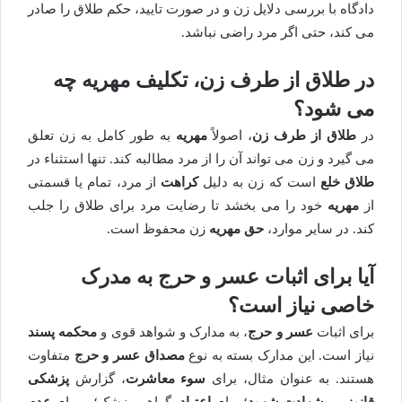
دادگاه با بررسی دلایل زن و در صورت تایید، حکم طلاق را صادر
می کند، حتی اگر مرد راضی نباشد.
در طلاق از طرف زن، تکلیف مهریه چه
می شود؟
در
طلاق از طرف زن
، اصولاً
مهریه
به طور کامل به زن تعلق
می گیرد و زن می تواند آن را از مرد مطالبه کند. تنها استثناء در
طلاق خلع
است که زن به دلیل
کراهت
از مرد، تمام یا قسمتی
از
مهریه
خود را می بخشد تا رضایت مرد برای طلاق را جلب
کند. در سایر موارد،
حق مهریه
زن محفوظ است.
آیا برای اثبات عسر و حرج به مدرک
خاصی نیاز است؟
برای اثبات
عسر و حرج
، به مدارک و شواهد قوی و
محکمه پسند
نیاز است. این مدارک بسته به نوع
مصداق عسر و حرج
متفاوت
هستند. به عنوان مثال، برای
سوء معاشرت
، گزارش
پزشکی
قانونی
و
شهادت شهود
؛ برای
اعتیاد
، گواهی پزشک؛ و برای
عدم