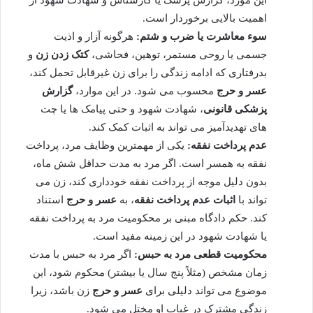
اهمیت بالایی برخوردار است.
سوء معاشرت یا ضرب و شتم:
هرگونه آزار و اذیت
جسمی یا روحی مستمر، توهین، فحاشی،
کتک زدن زن
و
بدرفتاری که ادامه زندگی را برای زن غیرقابل تحمل کند،
عسر و حرج
محسوب می شود. در این موارد،
گزارش
پزشکی قانونی
، شهادت شهود و حتی پیامک ها یا چت
های تهدیدآمیز می تواند به اثبات کمک کند.
عدم پرداخت نفقه:
یکی از مهمترین وظایف مرد، پرداخت
نفقه به همسر است. اگر مرد به مدت حداقل شش ماه،
بدون دلیل موجه از پرداخت نفقه خودداری کند، زن می
تواند با
اثبات عدم پرداخت نفقه
، به
عسر و حرج
استناد
کند. حکم دادگاه مبنی بر محکومیت مرد به پرداخت نفقه
یا شهادت شهود در این زمینه مفید است.
محکومیت قطعی مرد به حبس:
اگر مرد به حبس با مدت
زمان مشخص (مثلاً پنج سال یا بیشتر) محکوم شود، این
موضوع می تواند دلیلی برای
عسر و حرج
زن باشد، زیرا
زندگی مشترک در غیاب او مختل می شود.