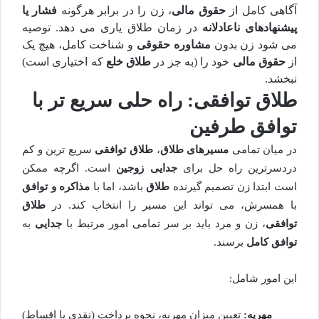
آگاهی کامل از
حقوق مالی
، زن را در برابر هرگونه
فشار یا
پیشنهادهای ناعادلانه
در زمان طلاق یاری می دهد. توصیه
می شود زن بدون
مشاوره حقوقی
و شناخت کامل، هیچ یک
از
حقوق مالی
خود را (به جز در
طلاق خلع
که اختیاری است)
نبخشد.
طلاق توافقی: راه حلی سریع تر با
توافق طرفین
در میان تمامی
مسیرهای طلاق
،
طلاق توافقی
سریع ترین و کم
دردسرترین راه حل برای
جدایی زوجین
است. اگرچه ممکن
است ابتدا زن تصمیم گیرنده
طلاق
باشد، اما با
مذاکره و توافق
با همسرش، می تواند این مسیر را انتخاب کند. در
طلاق
توافقی
، زن و مرد باید بر سر تمامی امور مرتبط با
جدایی
به
توافق کامل
برسند.
این امور شامل:
مهریه:
تعیین میزان مهریه، نحوه پرداخت (نقدی یا اقساط)