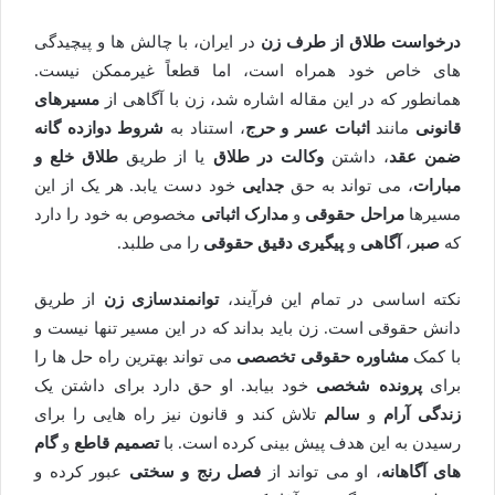
درخواست طلاق از طرف زن
در ایران، با چالش ها و پیچیدگی
های خاص خود همراه است، اما قطعاً غیرممکن نیست.
همانطور که در این مقاله اشاره شد، زن با آگاهی از
مسیرهای
قانونی
مانند
اثبات عسر و حرج
، استناد به
شروط دوازده گانه
ضمن عقد
، داشتن
وکالت در طلاق
یا از طریق
طلاق خلع و
مبارات
، می تواند به حق
جدایی
خود دست یابد. هر یک از این
مسیرها
مراحل حقوقی
و
مدارک اثباتی
مخصوص به خود را دارد
که
صبر
،
آگاهی
و
پیگیری دقیق حقوقی
را می طلبد.
نکته اساسی در تمام این فرآیند،
توانمندسازی زن
از طریق
دانش حقوقی است. زن باید بداند که در این مسیر تنها نیست و
با کمک
مشاوره حقوقی تخصصی
می تواند بهترین راه حل ها را
برای
پرونده شخصی
خود بیابد. او حق دارد برای داشتن یک
زندگی آرام
و
سالم
تلاش کند و قانون نیز راه هایی را برای
رسیدن به این هدف پیش بینی کرده است. با
تصمیم قاطع
و
گام
های آگاهانه
، او می تواند از
فصل رنج و سختی
عبور کرده و