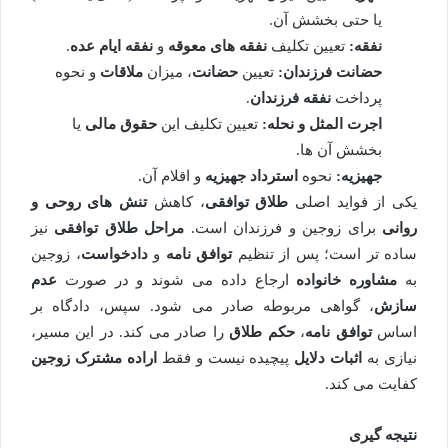
یا حتی بخشش آن.
نفقه:
تعیین تکلیف
نفقه های معوقه
و
نفقه ایام عده
.
حضانت فرزندان:
تعیین
حضانت
، میزان
ملاقات
و نحوه
پرداخت
نفقه فرزندان
.
اجرت المثل و نحله:
تعیین تکلیف این
حقوق مالی
یا
بخشش آن ها.
جهیزیه:
نحوه
استرداد جهیزیه
و اقلام آن.
یکی از فواید اصلی
طلاق توافقی
، کاهش
تنش های روحی و
روانی
برای زوجین و فرزندان است.
مراحل طلاق توافقی
نیز
ساده تر است؛ پس از تنظیم
توافق نامه
و
دادخواست
، زوجین
به
مشاوره خانواده
ارجاع داده می شوند و در صورت
عدم
سازش
، گواهی مربوطه صادر می شود. سپس، دادگاه بر
اساس
توافق نامه
،
حکم طلاق
را صادر می کند. در این مسیر،
نیازی به
اثبات دلایل
پیچیده نیست و فقط
اراده مشترک زوجین
کفایت می کند.
نتیجه گیری