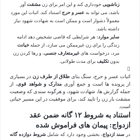
زناشویی
خودداری کند و این امر برای زن
مشقت
آور
باشد، می تواند به
عسر و حرج
استناد کند. اثبات این مورد
معمولاً دشوار است و ممکن است به شهادت شهود نیاز
داشته باشد.
سایر موارد:
هر شرایطی که قاضی تشخیص دهد ادامه
زندگی را برای زن غیرممکن می سازد، از جمله
خیانت
مرد، درخواست های
غیرمتعارف جنسی
، و رها کردن زن
بدون
تکلیف
برای مدت طولانی.
اثبات عسر و حرج، سنگ بنای
طلاق از طرف زن
در بسیاری
از پرونده ها است و جمع آوری
مدارک و شواهد قوی
، از
جمله گزارش ها، شهادت شهود، و هرگونه سندی که وضعیت
مشقت بار زن را تایید کند، برای موفقیت در این مسیر حیاتی
است.
استناد به شروط ۱۲ گانه ضمن عقد
ازدواج: پیمان های فراموش شده
در
سند ازدواج
، بخشی وجود دارد که شامل
شروط دوازده گانه