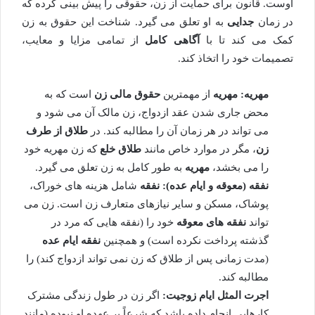
اوست. قانون برای حمایت از زن، حقوقی را پیش بینی کرده که
در زمان
جدایی
به او تعلق می گیرد. شناخت این حقوق به زن
کمک می کند تا با
آگاهی کامل
از تمامی مزایا و معایب،
تصمیمات خود را اتخاذ کند.
مهریه:
مهریه
از مهمترین
حقوق مالی زن
است که به
محض جاری شدن عقد ازدواج، زن مالک آن می شود و
می تواند در هر زمان آن را مطالبه کند. در
طلاق از طرف
زن
، مگر در موارد خاص مانند
طلاق خلع
که زن مهریه خود
را می بخشد،
مهریه
به طور کامل به زن تعلق می گیرد.
نفقه (معوقه و ایام عده):
نفقه
شامل هزینه های خوراک،
پوشاک، مسکن و سایر نیازهای متعارف زن است. زن می
تواند
نفقه های معوقه
خود را (نفقه هایی که مرد در
گذشته پرداخت نکرده است) و همچنین
نفقه ایام عده
(مدت زمانی پس از طلاق که زن نمی تواند ازدواج کند) را
مطالبه کند.
اجرت المثل ایام زوجیت:
اگر زن در طول زندگی مشترک
کارهایی انجام داده باشد که شرعاً بر عهده او نبوده (مانند