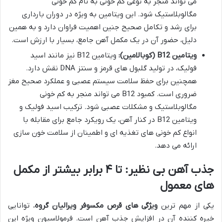
می تواند منجر به نوعی کم خونی به نام کم خونی
مگالوبلاستیک شود. این ویتامین به ویژه در دوران بارداری
برای رشد و تکامل صحیح جنین اهمیت فراوان دارد و به همین
دلیل، حضور آن در یک مکمل آهن جامع، بسیار با ارزش است.
ویتامین B12 (کوبالامین):
ویتامین B12 نیز مانند اسید
فولیک، در تولید گلبول های قرمز و سنتز DNA نقش دارد.
همچنین برای حفظ سلامت سیستم عصبی و عملکرد صحیح مغز
ضروری است. کمبود B12 می تواند منجر به کم خونی
مگالوبلاستیک و مشکلات عصبی شود. ترکیب اسید فولیک و
ویتامین B12 در کنار آهن، یک رویکرد جامع برای مقابله با
انواع کم خونی های تغذیه ای و اطمینان از سلامت خون سازی
ارائه می دهد.
جذب آهن بی نظیر: تا ۴ برابر بیشتر از مکمل
های معمول
یکی از مهم ترین
ویژگی های قرص مکسوفر ویرالیان گروه
، توانایی
خیره کننده آن در افزایش جذب آهن است. فرمولاسیون ویژه این