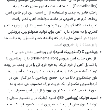
(Bioavailability) را داشته باشد، به این معنی که بدن به
راحتی قادر به جذب و استفاده از آن است. این فرم خاص آهن،
برخلاف فرم های قدیمی تر مانند سولفات آهن، کمتر باعث
تحریک دستگاه گوارش می شود و به همین دلیل عوارض جانبی
کمتری را به همراه دارد. آهن برای تولید هموگلوبین، پروتئین
موجود در گلبول های قرمز که وظیفه حمل اکسیژن به بافت ها
را بر عهده دارد، ضروری است.
ویتامین C (آسکوربیک اسید):
این ویتامین نقش حیاتی در
افزایش جذب آهن غیرهم (Non-heme iron) دارد. ویتامین C
با تبدیل آهن از فرم فریک به فرم فرو، آن را برای جذب در روده
کوچک آماده می کند و به این ترتیب، کارایی جذب آهن را به
طور چشمگیری بالا می برد. حضور ویتامین C در کنار آهن در
فرمولاسیون مکسوفر، یک مزیت بزرگ محسوب می شود و به
بدن کمک می کند تا بیشترین بهره را از دوز آهن مصرفی ببرد.
اسید فولیک (ویتامین B9):
اسید فولیک برای تقسیم سلولی و
تولید گلبول های قرمز جدید ضروری است. کمبود فولیک اسید