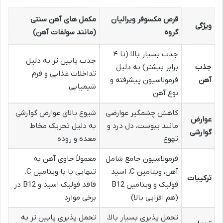
قرص مکسوفر ویرالیان
مکمل های آهن سنتی
ویژگی
گروه
(مانند سولفات آهن)
جذب بسیار بالا (تا ۴
جذب پایین تر به دلیل
جذب
برابر بیشتر) به دلیل
تداخلات غذایی و فرم
آهن
فرمولاسیون پیشرفته و
شیمیایی
نوع آهن
کاهش چشمگیر عوارضی
شیوع بالای عوارض گوارشی
عوارض
مانند یبوست، دل درد و
به دلیل تحریک مخاط
گوارشی
تهوع
معده و روده
فرمولاسیون جامع شامل
معمولاً حاوی آهن به
آهن، ویتامین C، اسید
تنهایی یا با ویتامین C.
ترکیبات
فولیک و ویتامین B12
فاقد فولیک اسید و B12 در
(هم افزایی بالا)
برخی موارد
تحمل پذیری بسیار بالا،
تحمل پذیری پایین تر به