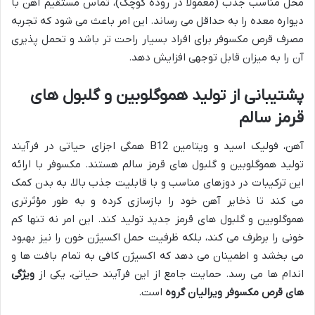
محل مناسب جذب (معمولاً در روده کوچک)، تماس مستقیم آهن با
دیواره معده را به حداقل می رساند. این امر باعث می شود که تجربه
مصرف قرص مکسوفر برای افراد بسیار راحت تر باشد و تحمل پذیری
آن را به میزان قابل توجهی افزایش دهد.
پشتیبانی از تولید هموگلوبین و گلبول های
قرمز سالم
آهن، فولیک اسید و ویتامین B12 همگی اجزای حیاتی در فرآیند
تولید هموگلوبین و گلبول های قرمز سالم هستند. مکسوفر با ارائه
این ترکیبات در دوزهای مناسب و با قابلیت جذب بالا، به بدن کمک
می کند تا ذخایر آهن خود را بازسازی کرده و به طور مؤثرتری
هموگلوبین و گلبول های قرمز جدید تولید کند. این امر نه تنها کم
خونی را برطرف می کند، بلکه ظرفیت حمل اکسیژن خون را نیز بهبود
می بخشد و اطمینان می دهد که اکسیژن کافی به تمام بافت ها و
اندام ها می رسد. حمایت جامع از این فرآیند حیاتی، یکی از
ویژگی
های قرص مکسوفر ویرالیان گروه
است.