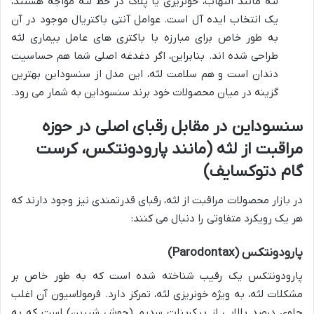
لثه مانند التهاب، خونریزی یا پلاک در خط لثه مواجه هستند،
یک انتخاب ایده آل است. عوامل آنتی باکتریال موجود در آن
به طور خاص برای مبارزه با باکتری های عامل بیماری لثه
طراحی شده اند. بنابراین، اگر دغدغه اصلی شما هم حساسیت
دندان است و هم سلامت لثه، این مدل از سنسوداین بهترین
گزینه در میان محصولات خود برند سنسوداین به شمار می رود.
سنسوداین در مقابل رقبای اصلی در حوزه
مراقبت از لثه (مانند پارودونتکس، کرست
گام دتوکسایف)
در بازار محصولات مراقبت از لثه، رقبای قدرتمندی نیز وجود دارند که
هر یک رویکرد متفاوتی را دنبال می کنند:
پارودونتکس (Parodontax)
پارودونتکس یک رقیب شناخته شده است که به طور خاص بر
مشکلات لثه، به ویژه خونریزی لثه، تمرکز دارد. فرمولاسیون آن اغلب
حاوی درصد بالایی از بیکربنات سدیم (جوش شیرین) است که به