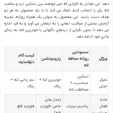
دهد. این تعادل به افرادی که نمی خواهند بین تسکین درد و سلامت
لثه یکی را انتخاب کنند، کمک می کند تا با یک محصول، به هر دو
هدف دست یابند. این محصول به عنوان یک همراه روزانه، تجربه
آرامش بخشی از مراقبت دهانی را به ارمغان می آورد و به فرد اجازه
می دهد تا بدون نگرانی از دردهای ناگهانی یا خونریزی لثه، به زندگی
عادی خود ادامه دهد.
سنسوداین
کرست گام
ویژگی
روزانه محافظ
پارودونتکس
دتوکسایف
لثه
تسکین
تمرکز
خونریزی لثه +
سم زدایی لثه +
حساسیت +
اصلی
پلاک
پلاک
محافظت لثه
ماده
(مدل های
فعال
پتاسیم نیترات
خاص: فلوراید
فلوراید قلع
حساسیت
قلع)