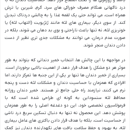
باشد و روزمرگی ها را تحت الشعاع قرار دهد. حساسیت دندان که با
درد ناگهانی هنگام مصرف خوراکی های سرد، گرم، شیرین یا ترش
همراه است، می تواند حتی یک لقمه غذا را به چالشی دردناک تبدیل
کند. از سوی دیگر، بیماری های لثه مانند ژنژیویت (التهاب لثه) یا
خونریزی لثه، نه تنها باعث ناراحتی و بوی بد دهان می شوند، بلکه در
صورت عدم درمان، می توانند به مشکلات جدی تری نظیر از دست
دادن دندان منجر شوند.
در مواجهه با این چالش ها، انتخاب خمیر دندانی که بتواند به طور
موثر هر دو مشکل را هدف قرار دهد، از اهمیت بالایی برخوردار است.
بسیاری از خمیر دندان ها تنها بر یکی از این جنبه ها تمرکز دارند، اما
افرادی که همزمان با حساسیت دندان و مشکلات لثه دست و پنجه
نرم می کنند، نیازمند راه حلی جامع تر هستند. خمیر دندان روزانه
محافظ لثه سنسوداین به گونه ای طراحی شده است که با
فرمولاسیون تخصصی خود، این دو دغدغه اصلی را به طور همزمان
پوشش دهد. این محصول نه تنها به دنبال تسکین سریع درد ناشی
از حساسیت است، بلکه با هدف قرار دادن باکتری های عامل بیماری
لثه، به بهبود و حفظ سلامت بافت های نگهدارنده دندان نیز کمک