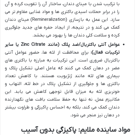
با ترکیب شدن با مینای دندان، ساختار آن را تقویت کرده و آن
را در برابر حملات اسیدی باکتری ها و مواد غذایی مقاوم تر می
سازد. این عمل به بازسازی (Remineralization) مینای دندان
کمک می کند و در نتیجه، از ایجاد حفره های جدید جلوگیری
کرده و سلامت کلی دندان ها را بهبود می بخشد.
عوامل آنتی باکتریال/ضد پلاک (مانند Zinc Citrate یا سایر
ترکیبات فعال):
برای محافظت از لثه ها، حضور عوامل آنتی
باکتریال ضروری است. این ترکیبات به مبارزه با باکتری های
مضر در دهان کمک می کنند که عامل اصلی تشکیل پلاک و
بیماری های لثه مانند ژنژیویت هستند. با کاهش تعداد
باکتری ها و جلوگیری از تشکیل پلاک در خط لثه، التهاب و
خونریزی لثه به میزان قابل توجهی کاهش می یابد. این
مکانیزم عمل، نه تنها به حفظ سلامت بافت های نگهدارنده
دندان کمک می کند، بلکه به احساس پاکیزگی و طراوت بیشتر
در دهان نیز منجر می شود.
مواد ساینده ملایم: پاکیزگی بدون آسیب