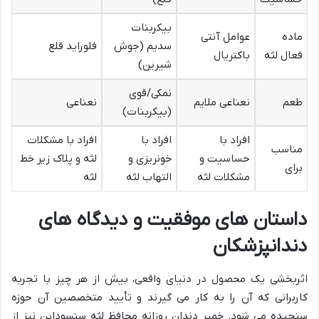
بیکربنات
ماده
عوامل آنتی
سدیم (جوش
فلوراید قلع
فعال لثه
باکتریال
شیرین)
نمکی/قوی
طعم
نعناعی ملایم
نعناعی
(بیکربنات)
افراد با
افراد با
افراد با مشکلات
مناسب
حساسیت و
خونریزی و
لثه و پلاک زیر خط
برای
مشکلات لثه
التهاب لثه
لثه
داستان های موفقیت و دیدگاه های
دندانپزشکان
اثربخشی یک محصول در دنیای واقعی، بیش از هر چیز با تجربه
کاربرانی که آن را به کار می گیرند و تأیید متخصصین آن حوزه
سنجیده می شود. خمیر دندان روزانه محافظ لثه سنسوداین نیز از