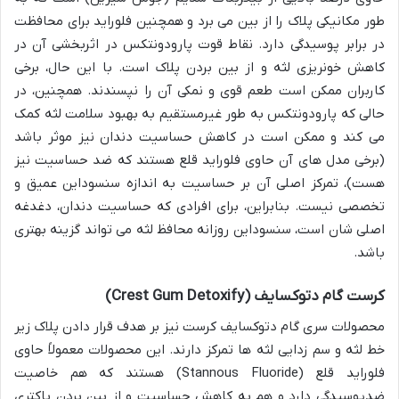
طور مکانیکی پلاک را از بین می برد و همچنین فلوراید برای محافظت
در برابر پوسیدگی دارد. نقاط قوت پارودونتکس در اثربخشی آن در
کاهش خونریزی لثه و از بین بردن پلاک است. با این حال، برخی
کاربران ممکن است طعم قوی و نمکی آن را نپسندند. همچنین، در
حالی که پارودونتکس به طور غیرمستقیم به بهبود سلامت لثه کمک
می کند و ممکن است در کاهش حساسیت دندان نیز موثر باشد
(برخی مدل های آن حاوی فلوراید قلع هستند که ضد حساسیت نیز
هست)، تمرکز اصلی آن بر حساسیت به اندازه سنسوداین عمیق و
تخصصی نیست. بنابراین، برای افرادی که حساسیت دندان، دغدغه
اصلی شان است، سنسوداین روزانه محافظ لثه می تواند گزینه بهتری
باشد.
کرست گام دتوکسایف (Crest Gum Detoxify)
محصولات سری گام دتوکسایف کرست نیز بر هدف قرار دادن پلاک زیر
خط لثه و سم زدایی لثه ها تمرکز دارند. این محصولات معمولاً حاوی
فلوراید قلع (Stannous Fluoride) هستند که هم خاصیت
ضدپوسیدگی دارد و هم به کاهش حساسیت و از بین بردن باکتری