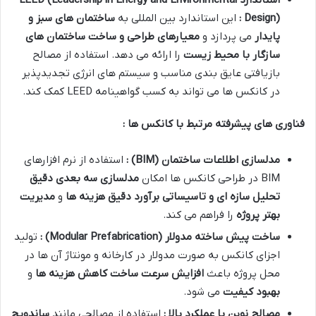
Design)
:
این استاندارد بین المللی به
ساختمان های سبز و
پایدار
می پردازد و
معیارهای طراحی و ساخت ساختمان های
سازگار با محیط زیست
را ارائه می دهد. استفاده از مصالح
بازیافتی عایق بندی مناسب و سیستم های انرژی تجدیدپذیر
در کانکس ها می تواند به کسب گواهینامه LEED کمک کند.
فناوری های پیشرفته مرتبط با کانکس ها :
مدلسازی اطلاعات ساختمان
(BIM)
:
استفاده از نرم افزارهای
BIM در طراحی کانکس ها امکان
مدلسازی سه بعدی دقیق
تحلیل سازه ای و تاسیساتی
برآورد دقیق هزینه ها
و
مدیریت
بهتر پروژه
را فراهم می کند.
ساخت پیش ساخته مدولار
(Modular Prefabrication)
:
تولید
اجزای کانکس به صورت مدولار در کارخانه و مونتاژ آن ها در
محل پروژه باعث
افزایش سرعت ساخت
کاهش هزینه ها
و
بهبود کیفیت
می شود.
مصالح نوین با عملکرد بالا :
استفاده از مصالحی مانند
ساندویچ