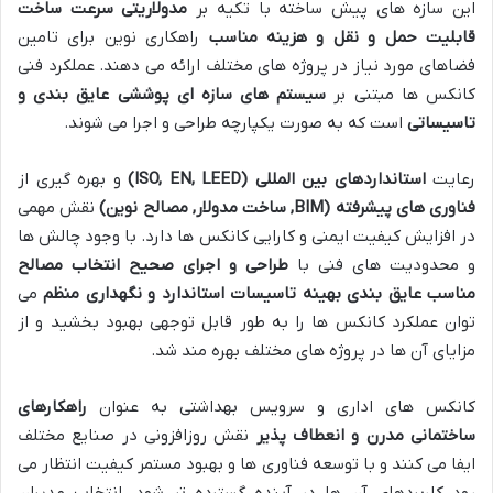
این سازه های پیش ساخته با تکیه بر
مدولاریتی سرعت ساخت
قابلیت حمل و نقل و هزینه مناسب
راهکاری نوین برای تامین
فضاهای مورد نیاز در پروژه های مختلف ارائه می دهند. عملکرد فنی
کانکس ها مبتنی بر
سیستم های سازه ای پوششی عایق بندی و
تاسیساتی
است که به صورت یکپارچه طراحی و اجرا می شوند.
رعایت
استانداردهای بین المللی
(ISO, EN, LEED)
و بهره گیری از
فناوری های پیشرفته
(BIM,
ساخت مدولار, مصالح نوین
)
نقش مهمی
در افزایش کیفیت ایمنی و کارایی کانکس ها دارد. با وجود چالش ها
و محدودیت های فنی با
طراحی و اجرای صحیح انتخاب مصالح
مناسب عایق بندی بهینه تاسیسات استاندارد و نگهداری منظم
می
توان عملکرد کانکس ها را به طور قابل توجهی بهبود بخشید و از
مزایای آن ها در پروژه های مختلف بهره مند شد.
کانکس های اداری و سرویس بهداشتی به عنوان
راهکارهای
ساختمانی مدرن و انعطاف پذیر
نقش روزافزونی در صنایع مختلف
ایفا می کنند و با توسعه فناوری ها و بهبود مستمر کیفیت انتظار می
رود کاربردهای آن ها در آینده گسترده تر شود. انتخاب مدیران