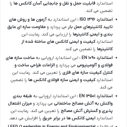
استاندارد
قابلیت حمل و نقل و جابجایی آسان کانکس ها
را
تضمین می کند.
استاندارد
ISO
۱۴۹۶
:
این استاندارد به
آزمون ها و روش های
تایید کانتینرهای حمل بار
می پردازد و
مقاومت سازه ای عایق
بندی و ایمنی کانتینرها
را ارزیابی می کند. رعایت این
استاندارد
کیفیت و ایمنی کانکس های ساخته شده از
کانتینرها
را تضمین می کند.
استاندارد
EN
۱۰۹۰
:
این استاندارد اروپایی به
ساخت سازه های
فولادی و آلومینیومی
می پردازد و
الزامات طراحی ساخت و
کنترل کیفیت سازه های فلزی
را تعیین می کند. رعایت این
استاندارد
کیفیت و ایمنی سازه فولادی کانکس ها
را تضمین
می کند.
استاندارد
EN
۱۳۵۰۱
:
این استاندارد اروپایی به
طبقه بندی
واکنش به آتش مصالح ساختمانی
می پردازد و
میزان اشتعال
پذیری و گسترش آتش مصالح
را تعیین می کند. رعایت این
استاندارد
ایمنی کانکس ها در برابر حریق
را افزایش می دهد.
استاندارد
LEED (Leadership in Energy and Environmental