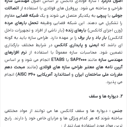
اصول کارکرد :
سازه فولادی کانکس بر اساس اصول
مهندسی سازه
طراحی و ساخته می شود. پروفیل های فولادی با استفاده از
اتصالات
جوشی
یا
پیچی
به یکدیگر متصل می شوند و یک
شبکه فضایی
مقاوم
را تشکیل می دهند. این شبکه فضایی وظیفه
تحمل بارهای مرده
(وزن اجزای کانکس)
بارهای زنده
(بار ناشی از افراد و تجهیزات داخل
کانکس)
بار باد
و
بار برف
را بر عهده دارد. طراحی سازه باید به گونه
ای باشد که
ایمنی و پایداری کانکس
در شرایط مختلف بارگذاری
تضمین شود. محاسبات سازه معمولاً با استفاده از
نرم افزارهای
مهندسی سازه
مانند
۲۰۰۰
SAP
یا
ETABS
انجام می شود و بر اساس
آیین نامه های معتبر طراحی سازه های فولادی
(مانند
مبحث دهم
مقررات ملی ساختمان ایران
و
استاندارد آمریکایی
AISC
۳۶۰
) انجام
می پذیرد.
۲
.
دیواره ها و سقف
جنس :
دیواره ها و سقف کانکس ها می توانند از مواد مختلفی
ساخته شوند که هر کدام ویژگی ها و مزایای خاص خود را دارند. رایج
ترین مواد مورد استفاده عبارتند از :