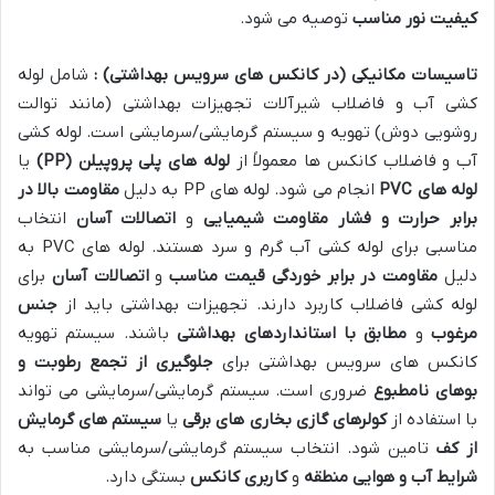
کیفیت نور مناسب
توصیه می شود.
تاسیسات مکانیکی (در کانکس های سرویس بهداشتی) :
شامل لوله
کشی آب و فاضلاب شیرآلات تجهیزات بهداشتی (مانند توالت
روشویی دوش) تهویه و سیستم گرمایشی/سرمایشی است. لوله کشی
آب و فاضلاب کانکس ها معمولاً از
لوله های پلی پروپیلن
(PP)
یا
لوله های
PVC
انجام می شود. لوله های PP به دلیل
مقاومت بالا در
برابر حرارت و فشار
مقاومت شیمیایی
و
اتصالات آسان
انتخاب
مناسبی برای لوله کشی آب گرم و سرد هستند. لوله های PVC به
دلیل
مقاومت در برابر خوردگی
قیمت مناسب
و
اتصالات آسان
برای
لوله کشی فاضلاب کاربرد دارند. تجهیزات بهداشتی باید از
جنس
مرغوب
و
مطابق با استانداردهای بهداشتی
باشند. سیستم تهویه
کانکس های سرویس بهداشتی برای
جلوگیری از تجمع رطوبت و
بوهای نامطبوع
ضروری است. سیستم گرمایشی/سرمایشی می تواند
با استفاده از
کولرهای گازی
بخاری های برقی
یا
سیستم های گرمایش
از کف
تامین شود. انتخاب سیستم گرمایشی/سرمایشی مناسب به
شرایط آب و هوایی منطقه
و
کاربری کانکس
بستگی دارد.