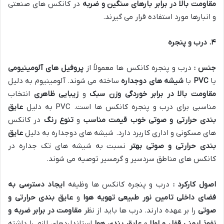
مقاومت بالا در برابر بارهای سنگین و ضربه
در کانکس های صنعتی
و انبارها مورد استفاده قرار می گیرند.
۴
.
درب و پنجره
جنس :
درب و پنجره کانکس ها معمولاً از
پروفیل های آلومینیومی
یا
PVC
با
شیشه های دوجداره
ساخته می شوند. آلومینیوم به دلیل
مقاومت بالا در برابر خوردگی
وزن سبک
و
زیبایی ظاهری
انتخاب
مناسبی برای درب و پنجره کانکس ها است. PVC به دلیل
عایق
بندی حرارتی و صوتی خوب
قیمت مناسب
و
تنوع رنگ
در کانکس
های مسکونی و اداری کاربرد دارد. شیشه های دوجداره به دلیل
عایق
بندی حرارتی و صوتی بهتر
نسبت به شیشه های تک جداره در
کانکس های مناطق سردسیر و گرمسیر توصیه می شوند.
اصول کارکرد :
درب و پنجره کانکس ها وظیفه
ایجاد دسترسی به
فضای داخلی
تامین نور طبیعی
تهویه هوا
و
عایق بندی حرارتی و
صوتی
را بر عهده دارند. درب ها باید از نظر
مقاومت در برابر ضربه و
نفوذ
ایمنی قفل و لولا
و
عایق بندی هوا
استانداردهای لازم را داشته