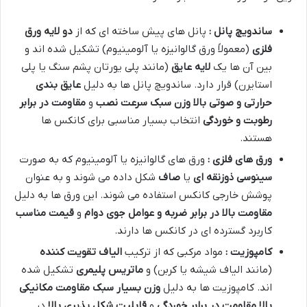
ساندویچ پانل :
پانل های پیش ساخته ای که از
دو لایه ورق
فلزی
(معمولاً ورق گالوانیزه یا آلومینیوم) تشکیل شده اند و
بین آن ها یک
لایه عایق
(مانند پلی یورتان پشم سنگ یا پلی
استایرن) قرار دارد. ساندویچ پانل ها به دلیل
عایق بندی
حرارتی و صوتی بالا
وزن سبک
سرعت نصب
و
مقاومت در برابر
رطوبت و خوردگی
انتخاب بسیار مناسبی برای کانکس ها
هستند.
ورق های فلزی :
ورق های گالوانیزه یا آلومینیوم که به صورت
سینوسی
ذوزنقه ای
یا
صاف
شکل داده می شوند و به عنوان
پوشش خارجی کانکس استفاده می شوند. این ورق ها به دلیل
مقاومت بالا در برابر ضربه و عوامل جوی
دوام
و
قیمت مناسب
کاربرد گسترده ای در کانکس ها دارند.
کامپوزیت :
مواد مرکبی که از ترکیب
الیاف تقویت کننده
(مانند الیاف شیشه یا کربن) و
ماتریس پلیمری
تشکیل شده
اند. کامپوزیت ها به دلیل
وزن بسیار سبک
مقاومت مکانیکی
بالا
مقاومت در برابر خوردگی
و
قابلیت شکل پذیری بالا
در