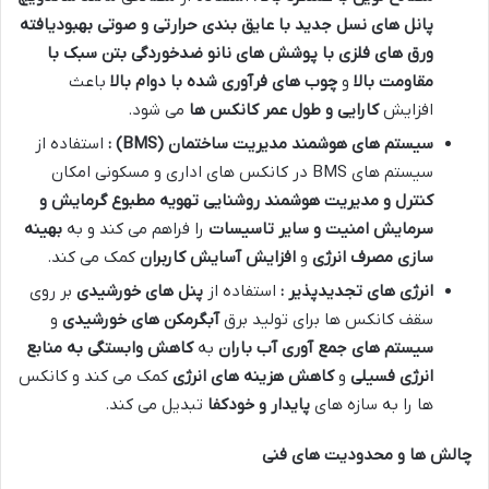
پانل های نسل جدید با عایق بندی حرارتی و صوتی بهبودیافته
ورق های فلزی با پوشش های نانو ضدخوردگی
بتن سبک با
مقاومت بالا
و
چوب های فرآوری شده با دوام بالا
باعث
افزایش
کارایی و طول عمر کانکس ها
می شود.
سیستم های هوشمند مدیریت ساختمان
(BMS)
:
استفاده از
سیستم های BMS در کانکس های اداری و مسکونی امکان
کنترل و مدیریت هوشمند روشنایی تهویه مطبوع گرمایش و
سرمایش امنیت و سایر تاسیسات
را فراهم می کند و به
بهینه
سازی مصرف انرژی
و
افزایش آسایش کاربران
کمک می کند.
انرژی های تجدیدپذیر :
استفاده از
پنل های خورشیدی
بر روی
سقف کانکس ها برای تولید برق
آبگرمکن های خورشیدی
و
سیستم های جمع آوری آب باران
به
کاهش وابستگی به منابع
انرژی فسیلی
و
کاهش هزینه های انرژی
کمک می کند و کانکس
ها را به سازه های
پایدار و خودکفا
تبدیل می کند.
چالش ها و محدودیت های فنی