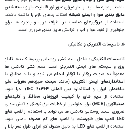
باشند. پنجره ها باید از نظر
میزان عبور نور
قابلیت باز و بسته شدن
عایق بندی هوا
و
ایمنی شیشه
استانداردهای لازم را داشته باشند.
استفاده از
درزگیرهای مناسب
در اطراف درب و پنجره ها برای
جلوگیری از نفوذ هوا و آب و افزایش عایق بندی ضروری است.
۵
.
تاسیسات الکتریکی و مکانیکی
تاسیسات الکتریکی :
شامل سیم کشی روشنایی پریزها کلیدها تابلو
برق و سیستم های ایمنی الکتریکی است. سیم کشی کانکس ها
معمولاً به صورت
روکار
یا
توکار
انجام می شود و باید مطابق با
استانداردهای ایمنی الکتریکی
(مانند
مبحث سیزدهم مقررات ملی
ساختمان ایران
و
استاندارد بین المللی
IEC
۶۰۳۶۴
) اجرا شود.
استفاده از
سیم های با کیفیت
فیوزهای محافظ
و
کلیدهای
مینیاتوری
(MCB)
برای جلوگیری از خطرات برق گرفتگی و آتش سوزی
ضروری است. روشنایی کانکس ها می تواند با استفاده از
لامپ های
LED
لامپ های فلورسنت
یا
لامپ های کم مصرف
تامین شود.
استفاده از
لامپ های
LED
به دلیل
مصرف کم انرژی
طول عمر بالا
و