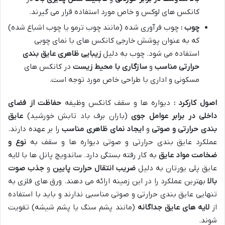
کانکس های لوکس و خاص مورد استفاده قرار می گیرند.
چوب :
چوب فرآوری شده (مانند چوب ترمو یا چوب اشباع شده)
که به عنوان پوشش خارجی کانکس های با نمای چوبی
استفاده می شود. چوب به دلیل
زیبایی ظاهری
عایق بندی
حرارتی مناسب
و
سازگاری با محیط زیست
در کانکس های
مسکونی و اداری با طراحی خاص مورد توجه است.
اصول کارکرد :
دیواره ها و سقف کانکس وظیفه
حفاظت از فضای
داخلی در برابر عوامل جوی
(باران برف باد تابش خورشید)
عایق
بندی حرارتی و صوتی
و
ایجاد نمای ظاهری مناسب
را بر عهده دارند.
عملکرد عایق بندی حرارتی و صوتی دیواره ها و سقف به
نوع و
ضخامت مواد عایق
به کار رفته بستگی دارد. ساندویچ پانل ها با لایه
عایق پلی یورتان به دلیل
ضریب انتقال حرارت پایین
و
جذب صوت
بالا
بهترین عملکرد را در این زمینه ارائه می دهند. ورق های فلزی به
تنهایی عایق بندی حرارتی و صوتی مناسبی ندارند و باید با استفاده
از
لایه های عایق جداگانه
(مانند پشم سنگ یا پشم شیشه) تقویت
شوند
.