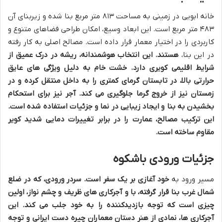
خانه ابویی در زمینی به مساحت ۸۱۳ متر مربع بنا شده و زیربنای آن
۴۸۳ متر مربع است. این ابعاد وسیع، امکان طراحی فضاهای متنوع و
کاربردی را در اختیار معمار قرار داده است. مصالح اصلی به کار رفته
در این بنا،
هستند. این انتخاب هوشمندانه، ریشه در درک عمیق از
شرایط اقلیمی کویری دارد. خشت خام به دلیل ویژگی های عایق
حرارتی بالا، در تابستان گرمای کمتری را به داخل منتقل کرده و در
زمستان نیز از خروج گرما جلوگیری می کند. آجر نیز برای استحکام
بخشیدن به بنا و ایجاد زیبایی در نما و جزئیات استفاده شده است.
این ترکیب مصالح، عمارت را در برابر تغییرات دمایی شدید کویر
مقاوم ساخته است.
جزئیات ورودی باشکوه
مسیر ورود به
خود آغازی بر یک سفر است. سردر ورودی، که در ضلع
شمال غرب بنا قرار گرفته، با
و آجرکاری های ظریف و چشم نواز، اولین
چیزی است که توجه بازدیدکننده را به خود جلب می کند. این
آجرکاری ها، نمادی از هنر دستان معماران چیره دست ایرانی و توجه