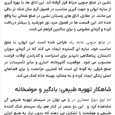
نشین در ضلع جنوبی حیاط قرار گرفته اند. این اتاق ها، با بهره گیری
از سایه ایوان و جهت گیری مناسب، در فصول گرم سال خنک تر باقی
می مانند. در مقابل، اتاق های زمستان نشین در ضلع شمالی بنا واقع
شده اند. این قسمت ها در فصول سرد، نور خورشید را بیشتر دریافت
کرده و گرمای مطبوعی را برای ساکنین فراهم می کنند.
در ضلع جنوبی خانه، یک
طراحی شده است. این ایوان، با عمق
مناسب خود، سایه ای گسترده ایجاد می کند که در گرمای سوزان
تابستان، پناهگاهی دلپذیر برای استراحت و گذراندن اوقات فراغت
محسوب می شود. موقعیت آشپزخانه، انباری و سایر تاسیسات در
ضلع شرقی، به گونه ای است که کمترین مزاحمت را برای فضاهای
اصلی زندگی ایجاد کرده و به عملکرد بهینه خانه کمک می کند.
شاهکار تهویه طبیعی: بادگیر و حوضخانه
اما اوج نبوغ معماری در
را می توان در سیستم تهویه طبیعی آن
مشاهده کرد:
و
. این دو عنصر در کنار هم، یک سیستم خنک کننده
طبیعی و هوشمند را تشکیل می دهند که بدون نیاز به هیچ انرژی