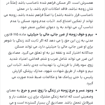
همسرش است. اگر مسکن فراهم شده نامناسب باشد (مثلاً در
شان زوجه نباشد، فاقد امکانات لازم باشد، یا در محلی
نامناسب قرار داشته باشد) یا اصلاً فراهم نشده باشد، زوجه می
تواند از تمکین امتناع کند. اثبات عدم وجود مسکن یا عدم
تناسب آن، می تواند به رد دعوای تمکین منجر شود.
بیم و خوف زوجه از ضرر جانی، مالی یا حیثیتی:
ماده ۱۱۱۵ قانون
مدنی به زن این حق را می دهد که اگر ثابت کند زندگی با شوهر
برای او ضرر جانی، مالی یا حیثیتی دارد، می تواند مسکن
جداگانه اختیار کند و نفقه نیز به او تعلق می گیرد. مصادیق
این ضرر می تواند شامل ضرب و شتم، فحاشی، اعتیاد شدید
زوج، سوء رفتار با فرزندان، یا تهدیدات جدی باشد. اثبات این
بیم و خوف، از طریق شهادت شهود، مدارک پزشکی، گزارش
پلیس، یا حتی پیامک ها و مکالمات ضبط شده صورت می
گیرد.
وجود عسر و حرج زوجه در زندگی با زوج:
عسر و حرج
به معنای
وضعیتی است که ادامه زندگی مشترک برای زن، مشقت بار و
غیرقابل تحمل باشد. مصادیق آن بسیار گسترده است و می