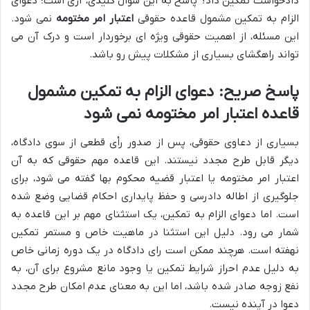
دادخواست تمکین داد؟ پاسخ به این سوال کلیدی، آری است؛ دعوای
الزام به تمکین مشمول قاعده حقوقی
اعتبار امر مختومه
نمی شود.
این مسئله، از اهمیت حقوقی ویژه ای برخوردار است و درک آن می
تواند راهگشای بسیاری از مشکلات پیش رو باشد.
پاسخ صریح: دعوای الزام به تمکین مشمول
قاعده اعتبار امر مختومه نمی شود
بسیاری از دعاوی حقوقی، پس از صدور رأی قطعی از سوی دادگاه،
دیگر قابل طرح مجدد نیستند. این قاعده مهم حقوقی که به آن
اعتبار امر مختومه یا اعتبار قضیه محکوم بها گفته می شود، برای
جلوگیری از اطاله دادرسی و حفظ پایداری احکام قضایی وضع شده
است. اما دعوای الزام به تمکین، یک استثنای مهم بر این قاعده به
شمار می رود. دلیل این استثنا در ماهیت خاص و مستمر تمکین
نهفته است. هرچند ممکن است رای دادگاه در یک دوره زمانی خاص
به دلیل عدم احراز شرایط تمکین یا وجود مانع مشروع برای آن، به
نفع زوجه صادر شده باشد، اما این به معنای عدم امکان طرح مجدد
دعوا در آینده نیست.