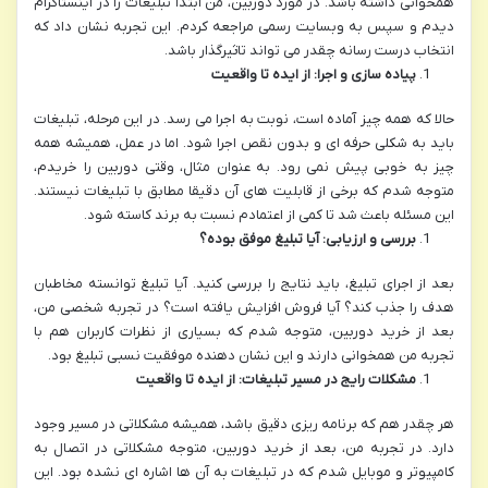
همخوانی داشته باشد. در مورد دوربین، من ابتدا تبلیغات را در اینستاگرام
دیدم و سپس به وبسایت رسمی مراجعه کردم. این تجربه نشان داد که
انتخاب درست رسانه چقدر می تواند تاثیرگذار باشد.
پیاده سازی و اجرا: از ایده تا واقعیت
حالا که همه چیز آماده است، نوبت به اجرا می رسد. در این مرحله، تبلیغات
باید به شکلی حرفه ای و بدون نقص اجرا شود. اما در عمل، همیشه همه
چیز به خوبی پیش نمی رود. به عنوان مثال، وقتی دوربین را خریدم،
متوجه شدم که برخی از قابلیت های آن دقیقا مطابق با تبلیغات نیستند.
این مسئله باعث شد تا کمی از اعتمادم نسبت به برند کاسته شود.
بررسی و ارزیابی: آیا تبلیغ موفق بوده؟
بعد از اجرای تبلیغ، باید نتایج را بررسی کنید. آیا تبلیغ توانسته مخاطبان
هدف را جذب کند؟ آیا فروش افزایش یافته است؟ در تجربه شخصی من،
بعد از خرید دوربین، متوجه شدم که بسیاری از نظرات کاربران هم با
تجربه من همخوانی دارند و این نشان دهنده موفقیت نسبی تبلیغ بود.
مشکلات رایج در مسیر تبلیغات: از ایده تا واقعیت
هر چقدر هم که برنامه ریزی دقیق باشد، همیشه مشکلاتی در مسیر وجود
دارد. در تجربه من، بعد از خرید دوربین، متوجه مشکلاتی در اتصال به
کامپیوتر و موبایل شدم که در تبلیغات به آن ها اشاره ای نشده بود. این