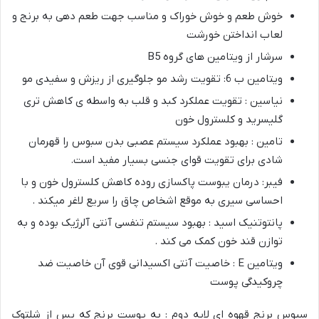
خوش طعم و خوش خوراک و مناسب جهت طعم دهی به برنج و
لعاب انداختن خورشت
سرشار از ویتامین های گروه B5
ویتامین ب 6: تقویت رشد مو جلوگیری از ریزش و سفیدی مو
نیاسین : تقویت عملکرد کبد و قلب به واسطه ی کاهش تری
گلیسرید و کلسترول خون
تامین : بهبود عملکرد سیستم عصبی بدن سبوس را قهرمان
شادی برای تقویت قوای جنسی بسیار مفید است.
فیبر: درمان یبوست پاکسازی روده کاهش کلسترول خون و با
احساسی سیری به موقع اشخاص چاق را سریع لاغر میکند .
پانتوتنیک اسید : بهبود سیستم تنفسی آنتی آلرژیک بوده و به
توازن قند خون کمک می کند .
ویتامین E : خاصیت آنتی اکسیدانی قوی آن خاصیت ضد
چروکیدگی پوست
سبوس برنج قهوه ای لایه دوم : به پوست برنج که پس از شلتوک