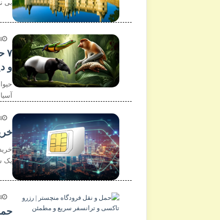
بی ن
4
۷ 
و د
حیوا
آسیا
4
خری
خرید
یک س
4
حمل