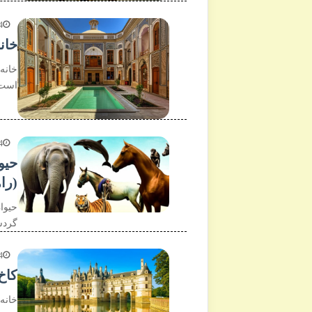
4
خانه
خانه 
است 
4
حیو
(را
حیوا
گردش
4
کاخ