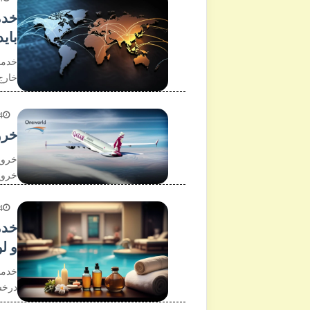
خدم
باید
خدما
خارج
4
خرو
خروج
خروج
4
خدم
و ل
خدما
درخش