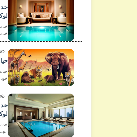
خدم
لو
خدما
خدما
4
حیا
حیات
خود 
4
خدم
لو
خدما
مجمو