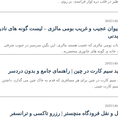
ظیر در قلب دره لوار فرانسه، بر روی…
30/05/140
حیوان عجیب و غریب بومی مالزی – لیست گونه های نادر
یدنی
نات بومی مالزی که عجیب هستند مالزی، این نگین سرسبز در جنوب شرقی
، خانه ی گونه های جانوری منحصربه…
28/05/140
د سیم کارت در چین | راهنمای جامع و بدون دردسر
 سیم کارت در چین برای هر مسافری که قدم به خاک چین می گذارد، داشتن
یم کارت چینی…
28/05/140
 و نقل فرودگاه منچستر | رزرو تاکسی و ترانسفر