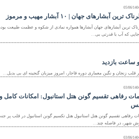
05/06/140
ک ترین آبشارهای جهان | ۱۰ آبشار مهیب و مرموز
اک ترین آبشارهای جهان آبشارها همواره نمادی از شکوه و عظمت طبیعت بوده
 جایی که آب با قدرتی بی…
و ساعت بازدید
در قلب زنجان و نگین معماری دوره قاجار، امروز میزبان گنجینه ای بی بدیل…
03/06/140
ات رفاهی تقسیم گونن هتل استانبول: امکانات کامل و
کس
ت رفاهی تقسیم گونن هتل استانبول هتل تکسیم گونن استانبول در قلب پر جن
ش شهر، در فاصله چند…
03/06/140