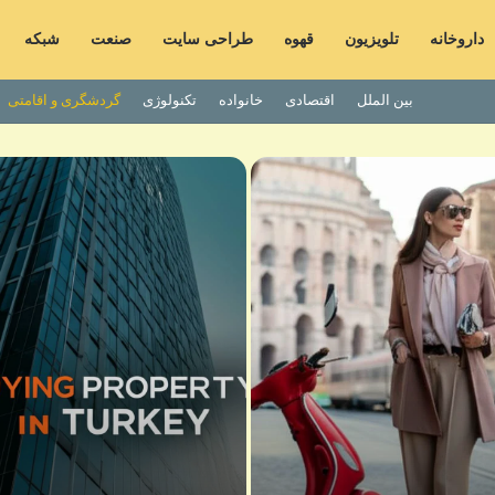
داروخانه
تلویزیون
قهوه
طراحی سایت
صنعت
شبکه
بین الملل
اقتصادی
خانواده
تکنولوژی
گردشگری و اقامتی