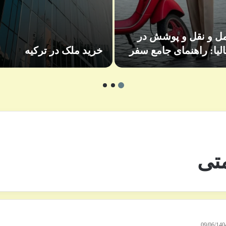
ل و نقل و پوشش در
تالیا: راهنمای جامع سفر
خرید ملک در ترکیه
تی
09/06/140