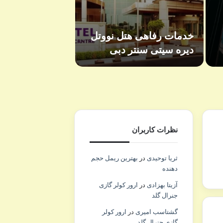
خدمات رفاهی هت
خدمات رفاهی هتل نووتل
دبی – راهنمای 
دیره سیتی سنتر دبی
امکانات و تفری
نظرات کاربران
ثریا توحیدی
در
بهترین ریمل حجم
دهنده
آزیتا بهزادی
در
ارور کولر گازی
جنرال گلد
گشتاسب امیری
در
ارور کولر
گازی جنرال گلد