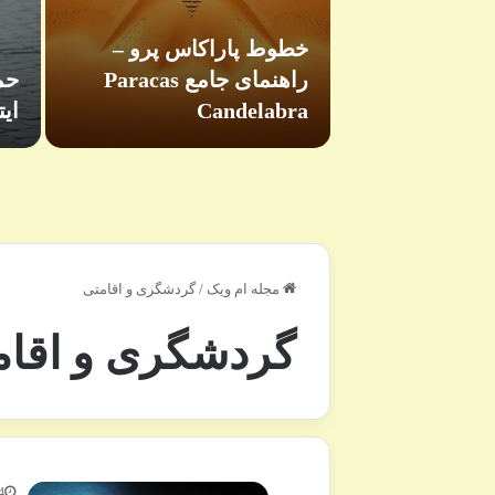
خطوط پاراکاس پرو –
ی هتل ماجان
راهنمای جامع Paracas
حم
مسقط
Candelabra
ای
مجله ام ویک
/
گردشگری و اقامتی
گردشگری و اقام
4