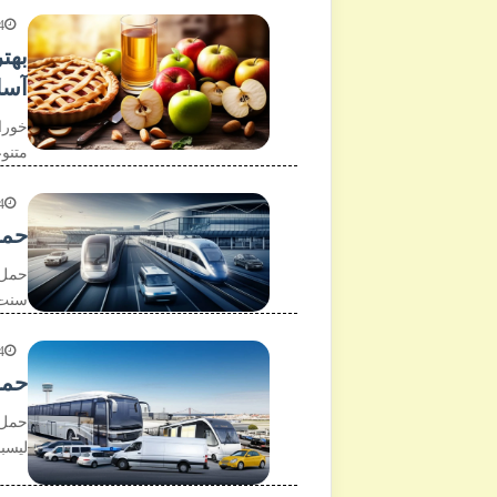
4
بهت
آسا
خورا
متنو
4
حمل
سنت اگزوپری 
4
حمل
لیسبون (LIS) به مرکز