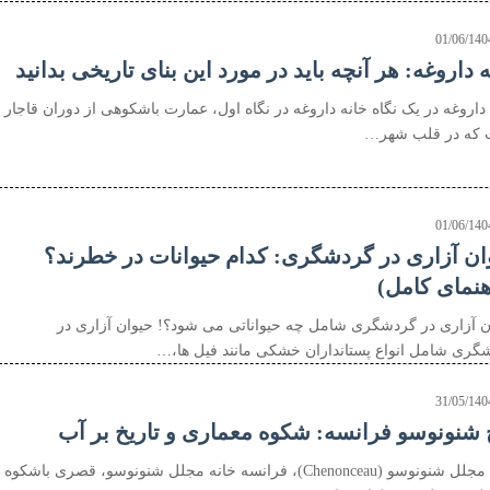
01/06/140
 داروغه: هر آنچه باید در مورد این بنای تاریخی بدانید
داروغه در یک نگاه خانه داروغه در نگاه اول، عمارت باشکوهی از دوران قاجار
که در قلب شهر…
01/06/140
ان آزاری در گردشگری: کدام حیوانات در خطرند؟
هنمای کامل)
ن آزاری در گردشگری شامل چه حیواناتی می شود؟! حیوان آزاری در
گری شامل انواع پستانداران خشکی مانند فیل ها،…
31/05/140
 شنونوسو فرانسه: شکوه معماری و تاریخ بر آب
خانه مجلل شنونوسو (Chenonceau)، فرانسه خانه مجلل شنونوسو، قصری باشکوه 