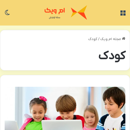
منو
تغی
مجله ام ویک
/
کودک
کودک