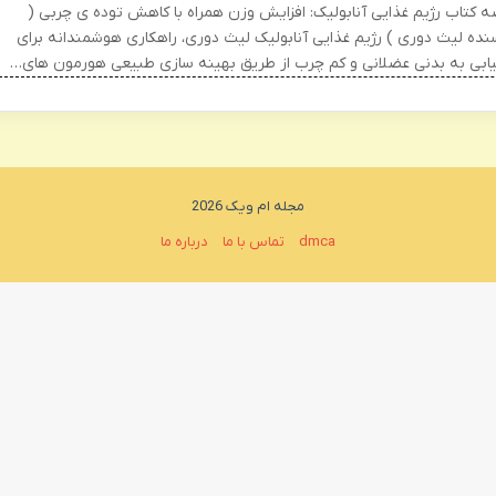
ه کتاب رژیم غذایی آنابولیک: افزایش وزن همراه با کاهش توده ی چربی (
نده لیث دوری ) رژیم غذایی آنابولیک لیث دوری، راهکاری هوشمندانه برای
ابی به بدنی عضلانی و کم چرب از طریق بهینه سازی طبیعی هورمون های…
مجله ام ویک 2026
dmca
تماس با ما
درباره ما