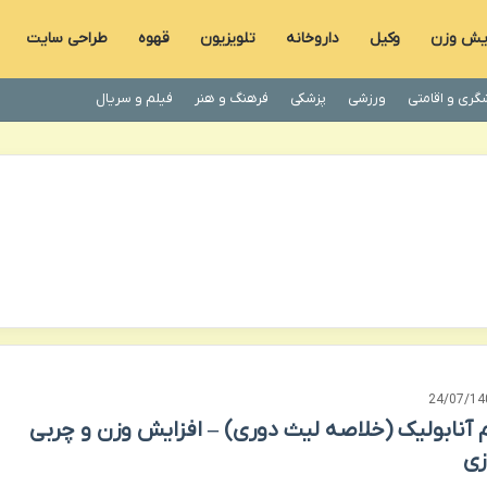
ایش وزن
وکیل
داروخانه
تلویزیون
قهوه
طراحی سایت
گری و اقامتی
ورزشی
پزشکی
فرهنگ و هنر
فیلم و سریال
24/07/14
م آنابولیک (خلاصه لیث دوری) – افزایش وزن و چربی
ی