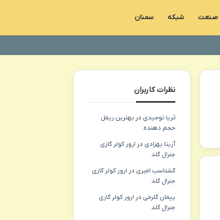
صنعت
شبکه
سمنان
نظرات کاربران
ثریا توحیدی
در
بهترین ریمل
حجم دهنده
آزیتا بهزادی
در
ارور کولر گازی
جنرال گلد
گشتاسب امیری
در
ارور کولر گازی
جنرال گلد
پیمان گلرخی
در
ارور کولر گازی
جنرال گلد