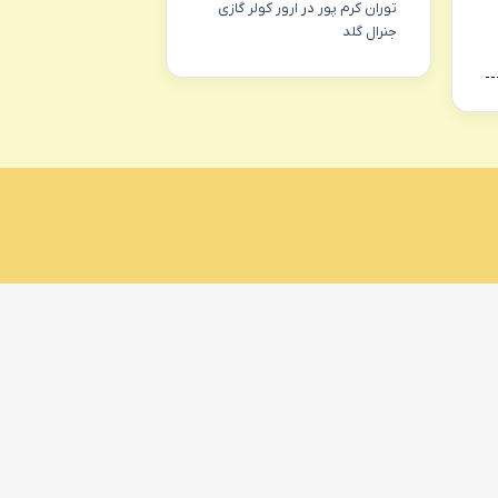
توران کرم پور
در
ارور کولر گازی
جنرال گلد