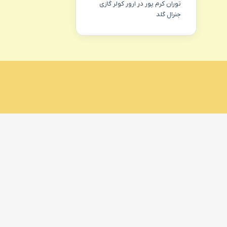
توران کرم پور
در
ارور کولر گازی
جنرال گلد