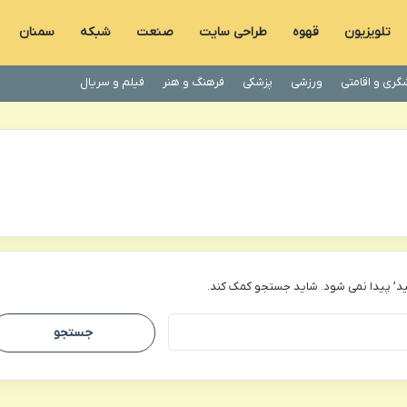
تلویزیون
قهوه
طراحی سایت
صنعت
شبکه
سمنان
گری و اقامتی
ورزشی
پزشکی
فرهنگ و هنر
فیلم و سریال
د’ پیدا نمی شود. شاید جستجو کمک کند.
جستجو
برای: