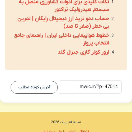
نکات کلیدی برای ادوات کشاورزی متصل به
سیستم هیدرولیک تراکتور
حساب دمو ترید ارز دیجیتال رایگان | تمرین
بی خطر (صفر تا صد)
خطوط هواپیمایی داخلی ایران | راهنمای جامع
انتخاب پرواز
ارور کولر گازی جنرال گلد
آدرس کوتاه مطلب
مجله ام ویک 2026
dmca
تماس با ما
درباره ما