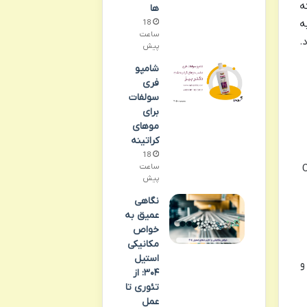
 که
ها
زیت به
18
ساعت
.
پیش
شامپو
فری
سولفات
برای
موهای
کراتینه
18
Code S
ساعت
پیش
نگاهی
عمیق به
خواص
مکانیکی
استیل
و
۳۰۴: از
تئوری تا
عمل