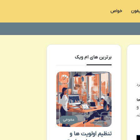
یفون
خواص
برترین های ام ویک
ی
کرده و
تک،
عمومی
تنظیم اولویت ها و