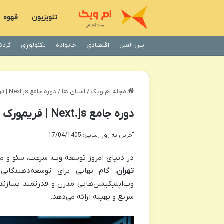
تلویزیون
قهوه
بین الملل
اقتصادی
خانواده
تکنولوژی
گردش
مجله ام ویک
/
استان ها
/
دوره جامع Next.js | فریم‌ورک برتر React برای توسعه وب
دوره جامع Next.js | فریم‌ورک برتر React برای توسعه وب
آخرین به روز رسانی: 17/04/1405
در دنیای امروز توسعه وب، سرعت، سئو و مقی
تهران
سریع و بهینه ارائه می‌دهد.