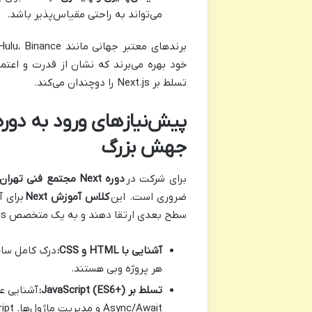
می‌تواند به راحتی مقیاس‌پذیر باشد.
خود بهره می‌برند که نشان از قدرت و اعتم
تسلط بر Next.js را دوچندان می‌کند.
جهش بزرگ
برای شرکت در
دوره Next مجتمع فنی تهران
ضروری است. این
کلاس آموزش Next
برای 
سطح بعدی ارتقا دهند و به یک متخصص Next.js تبدیل شوند. پیش‌نیازهای اصلی این دوره شامل موارد زیر است:
آشنایی با HTML و CSS:
درک کامل ساخ
هر پروژه وبی هستند.
تسلط بر JavaScript (ES6+):
Async/Await و مدیریت ماژول‌ها. JavaScript زبان اصلی توسعه با Next.js است.