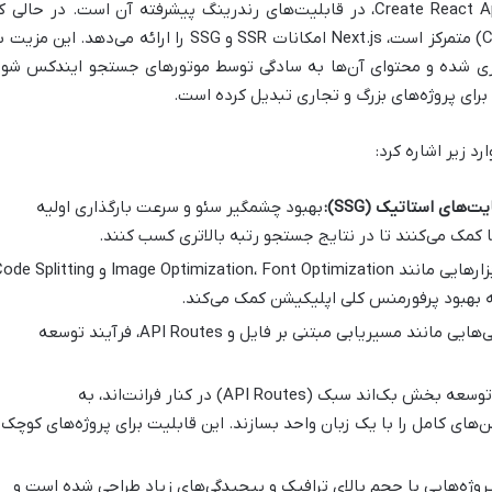
تفاوت اصلی Next.js با React سنتی یا Create React App، در قابلیت‌های رندرینگ پیشرفته آن است. در حالی
React بیشتر بر رندرینگ سمت کلاینت (CSR) متمرکز است، Next.js امکانات SSR و SSG را ارائه می‌دهد. این م
گذاری شده و محتوای آن‌ها به سادگی توسط موتورهای جستجو ایندکس شود
بهبود چشمگیر سئو و سرعت بارگذاری اولیه
کمک می‌کنند تا در نتایج جستجو رتبه بالاتری کسب کنند.
Next.js ابزارهایی مانند Image Optimization، Font Optimization و plitting
ه بهبود پرفورمنس کلی اپلیکیشن کمک می‌کند.
با ویژگی‌هایی مانند مسیریابی مبتنی بر فایل و API Routes، فرآیند توسعه
امکان توسعه بخش بک‌اند سبک (API Routes) در کنار فرانت‌اند، به
های کامل را با یک زبان واحد بسازند. این قابلیت برای پروژه‌های کوچک 
N برای پروژه‌هایی با حجم بالای ترافیک و پیچیدگی‌های زیاد طراحی شده است و