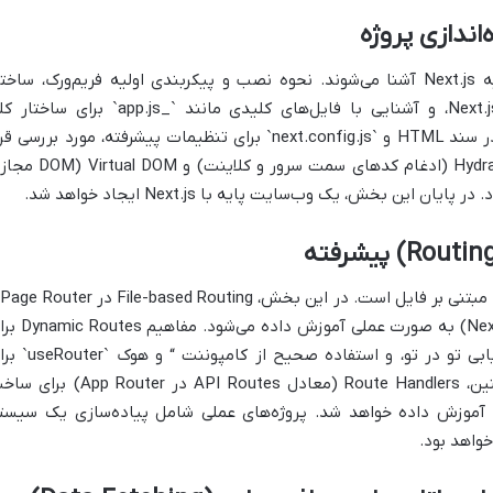
در این بخش، شرکت‌کنندگان با اصول اولیه Next.js آشنا می‌شوند. نحوه نصب و پیکربندی اولیه فریم‌ورک، ساخت
استاندارد فایل و پوشه‌ها در پروژه‌های Next.js، و آشنایی با فایل‌های کلیدی مانند `_app.js` برای س
اپلیکیشن، `_document.js` برای تغییرات در سند HTML و `next.config.js` برای تنظیمات پیشرفته، مورد بررسی 
می‌گیرد. همچنین، مفاهیم مهمی چون Hydration (ادغام کدهای سمت سرور و کلاینت) و
یکی 
App Router (آخرین معماری مسیریابی Next.js) به صورت عملی آموزش داد
صفحات پویا، Nested Routes برای مسیریابی تو در تو، و استفاده صحیح از کام
ناوبری سریع و بهینه بررسی می‌شود. همچنین، Route Handlers (معادل API Routes در pp Router
س آموزش داده خواهد شد. پروژه‌های عملی شامل پیاده‌سازی یک سیست
واهد بود.