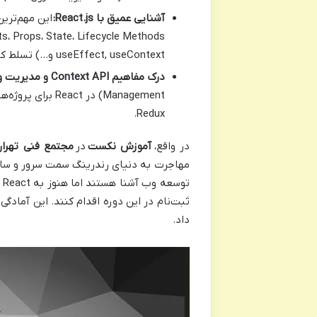
آشنایی عمیق با React.js:
useEffect, useContext و…) تسلط کامل داشته باشند.
درک مفاهیم Context API و مدیریت وضعیت در React:
Redux.
در واقع،
آموزش نکست
در
مجتمع فنی تهرا
مهاجرت به دنیای رندرینگ سمت سرور و ساخ
توسعه وب آشنا هستند اما هنوز به React مسلط نشده‌اند، توصیه می‌شود ابتدا
ثبت‌نام در این دوره اقدام کنند. این آمادگی
داد.