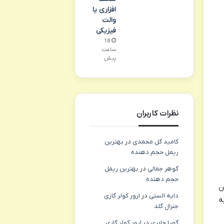
افزاری یا
والت
فیزیکی
18
ساعت
پیش
نظرات کاربران
کامید گل محمدی
در
بهترین
ریمل حجم دهنده
گوهر جمالی
در
بهترین ریمل
حجم دهنده
ین
دایه الستی
در
ارور کولر گازی
ه
جنرال گلد
گویا جابری
در
ارور کولر گازی