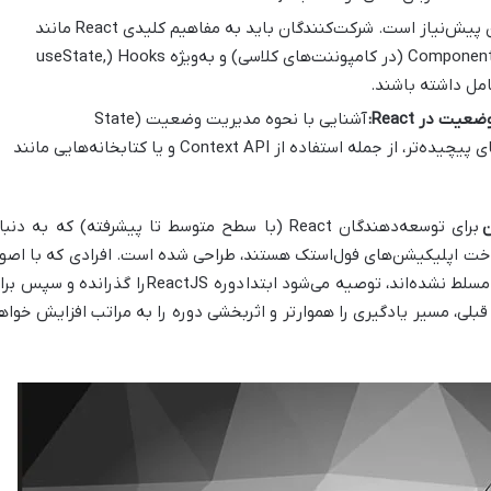
این مهم‌ترین پیش‌نیاز است. شرکت‌کنندگان باید به مفاهیم کلیدی React مانند
Components، Props، State، Lifecycle Methods (در کامپوننت‌های کلاسی) و به‌ویژه Hooks (useState,
آشنایی با نحوه مدیریت وضعیت (State
Management) در React برای پروژه‌های پیچیده‌تر، از جمله استفاده از Context API و یا کتابخانه‌هایی مانند
ن
برای توسعه‌دهندگان React (با سطح متوسط تا پیشرفته) که به دنب
ت اپلیکیشن‌های فول‌استک هستند، طراحی شده است. افرادی که با اصو
دوره ReactJS
را گذرانده و سپس برا
 قبلی، مسیر یادگیری را هموارتر و اثربخشی دوره را به مراتب افزایش خواه