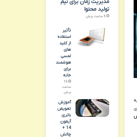
مدیریت زمان برای تیم
تولید محتوا
5 ساعت پیش
تأثیر
استفاده
از کلید
های
لمسی
هوشمند
برای
خانه
15
ساعت
پیش
زار به
آموزش
 سایت‌های
تعویض
باتری
ش
آیفون
14 +
چالش