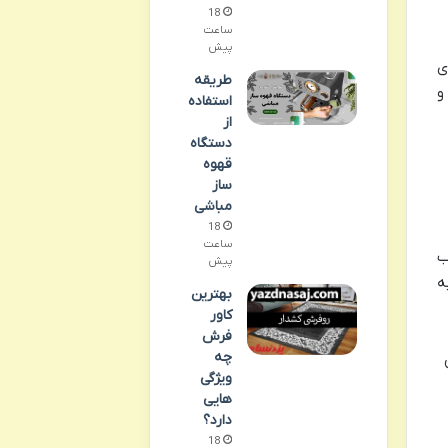
18
ساعت
پیش
شن‌های
طریقه
و
استفاده
از
دستگاه
قهوه
ساز
مباشی
18
ساعت
ب
پیش
ه
بهترین
کاور
فرش
چه
ویژگی
هایی
دارد؟
18