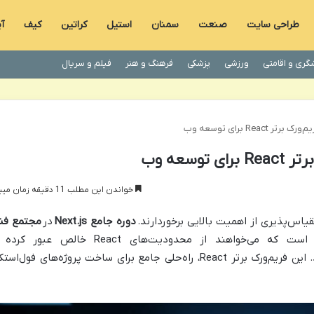
طراحی سایت
صنعت
سمنان
استیل
کراتین
کیف
آ
گری و اقامتی
ورزشی
پزشکی
فرهنگ و هنر
فیلم و سریال
خواندن این مطلب 11 دقیقه زمان میبرد
اس‌پذیری از اهمیت بالایی برخوردارند.
دوره جامع Next.js
در
مجتمع فن
، گام نهایی برای توسعه‌دهندگانی است که می‌خواهند از محدودیت‌های React خالص عبور 
وب‌اپلیکیشن‌هایی مدرن و قدرتمند بسازند. این فریم‌ورک برتر React، راه‌حلی جامع برای ساخت پروژه‌های فول‌اس