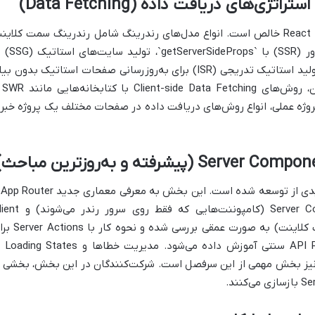
این بخش قلب Next.js و تمایز اصلی آن با React خالص است. انواع مدل‌های رندرینگ شامل رندرینگ سمت کلای
(CSR) و کاربردهای آن، رندرینگ سمت سرور (SSR) با `eProps
`getStaticProps` و `getStaticPaths`، و تولید استاتیک تدریجی (ISR) برای به‌روزرسانی صفحات استاتیک بدون ب
مجدد، به تفصیل بررسی م
 در یک پروژه عملی، انواع روش‌های دریافت داده در صفحات مختلف یک پروژه خبر
با مع
فلسفه آن می‌پردازد. مفاهیم Server Components (کامپوننت‌هایی که فقط روی 
Components (کامپوننت‌های تعاملی سمت کلاینت) به صورت عمقی بررسی شد
ارسال داده به سرور بدون نیاز به  Routes
تفاده از Suspense و Error Boundaries نیز بخش مهمی از این سرفصل است. شرکت‌کنندگان در این بخش، بخشی 