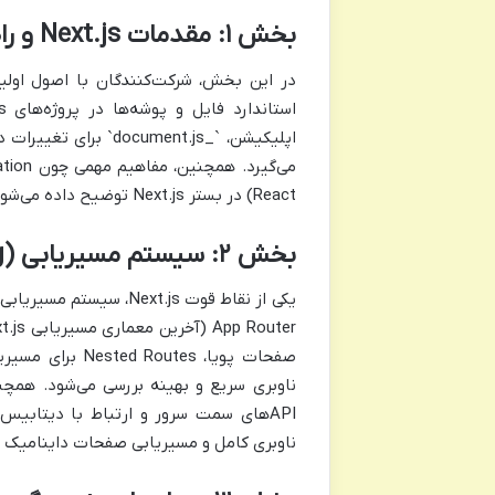
بخش ۱: مقدمات Next.js و راه‌اندازی پروژه
React) در بستر Next.js توضیح داده می‌شود. در پایان این بخش، یک وب‌سایت پایه با Next.js ایجاد خواهد شد.
بخش ۲: سیستم مسیریابی (Routing) پیشرفته
APIهای سمت سرور و ارتباط با دیتابی
ناوبری کامل و مسیریابی صفحات داینامیک خ