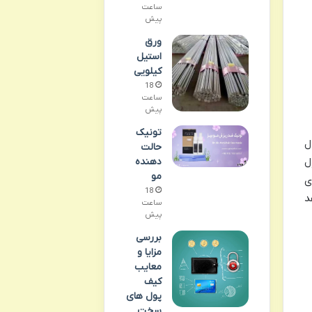
ساعت
پیش
ورق
استیل
کیلویی
18
ساعت
پیش
تونیک
ال
حالت
دهنده
ل
مو
ی
18
د
ساعت
پیش
بررسی
مزایا و
معایب
کیف
پول های
سخت