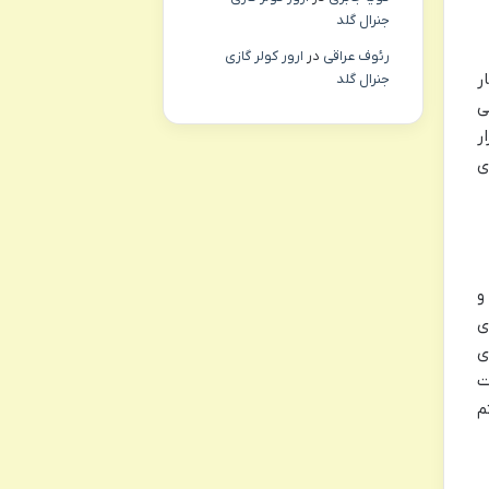
جنرال گلد
رئوف عراقی
در
ارور کولر گازی
ار
جنرال گلد
اختار کلی
قرار
 Virtual DOM (DOM مجازی
از نقاط قوت Next.js، سیستم مسیریابی مبتنی بر فایل است. در این بخش، File-based Routing در Page Router و
ه می‌شود. مفاهیم Dynamic Routes برای
پوننت “ و هوک `useRouter` برای
A) برای ساخت
م