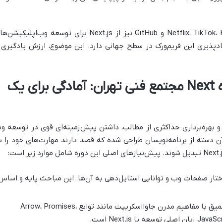
برندهای معتبر جهانی مانند Netflix، TikTok، Hulu، Binance و GitHub نیز از Next.js برای توسعه وب‌اپلیکی
ادپذیری این فریم‌ورک در سطح جهانی دارد. این موضوع، ارزش یادگیری 
پیش‌نیازهای ورود به دوره Next مجتمع فنی تهران: آمادگی برای یک
و بهره‌برداری حداکثری از مطالب، داشتن پیش‌زمینه‌ای قوی در توسعه و
آن دسته از برنامه‌نویسان طراحی شده که قصد دارند مهارت‌های خود را ب
تار صفحات وب و توانایی استایل‌دهی به آن‌ها. این مباحث پایه و اساس
آشنایی عمیق با مفاهیم مدرن جاوااسکریپت مانند توابع Arrow، Promises،