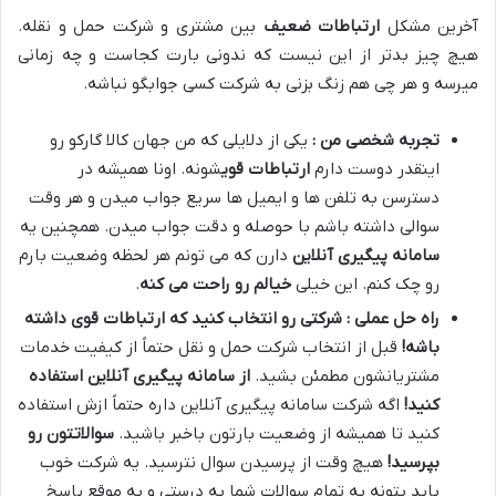
آخرین مشکل
ارتباطات ضعیف
بین مشتری و شرکت حمل و نقله
.
هیچ چیز بدتر از این نیست که ندونی بارت کجاست و چه زمانی
میرسه و هر چی هم زنگ بزنی به شرکت کسی جوابگو نباشه
.
تجربه شخصی من :
یکی از دلایلی که من جهان کالا گارکو رو
اینقدر دوست دارم
ارتباطات قوی
شونه
.
اونا همیشه در
دسترسن به تلفن ها و ایمیل ها سریع جواب میدن و هر وقت
سوالی داشته باشم با حوصله و دقت جواب میدن
.
همچنین یه
سامانه پیگیری آنلاین
دارن که می تونم هر لحظه وضعیت بارم
رو چک کنم
.
این خیلی
خیالم رو راحت می کنه
.
راه حل عملی : شرکتی رو انتخاب کنید که ارتباطات قوی داشته
باشه
!
قبل از انتخاب شرکت حمل و نقل حتماً از کیفیت خدمات
مشتریانشون مطمئن بشید
.
از سامانه پیگیری آنلاین استفاده
کنید
!
اگه شرکت سامانه پیگیری آنلاین داره حتماً ازش استفاده
کنید تا همیشه از وضعیت بارتون باخبر باشید
.
سوالاتتون رو
بپرسید
!
هیچ وقت از پرسیدن سوال نترسید
.
یه شرکت خوب
باید بتونه به تمام سوالات شما به درستی و به موقع پاسخ