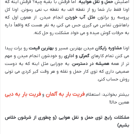
اصلیش
حمل و نقل هواییه
.
اما فرقش با بقیه چیه؟ فرقش اینه که
اونا فقط بار شما رو از نقطه الف به نقطه ب نمی رسونن
.
اونا کل
پروسه رو براتون
مثل آب خوردن
انجام میدن
.
از همون اول که
باهاشون تماس می گیری حس می کنی یه نفر هست که واقعاً داره
به حرفات گوش میده و می خواد مشکلت رو حل کنه
.
اونا
مشاوره رایگان
میدن بهترین مسیر و
بهترین قیمت
رو برات پیدا
می کنن تمام کارهای
گمرکی و اداری
رو خودشون انجام میدن و مهم
تر از همه
همیشه در دسترسن
.
یه جورایی مثل اینه که یه دوست
صمیمی داری که توی کار حمل و نقله و هر وقت گیر کردی می تونی
روش حساب کنی
.
فریت بار به آلمان
فریت بار به دبی
بیشتر بخوانید: استعلام
و
همین حالا!
مشکلات رایج توی حمل و نقل هوایی (و چطوری از شرشون خلاص
بشیم)