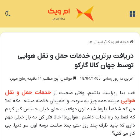
منو
تغی
مجله ام ویک
/
استان ها
دریافت برترین خدمات حمل و نقل هوایی
توسط جهان کالا گارکو
آخرین به روز رسانی: 18/04/1405
خواندن این مطلب 11 دقیقه زمان میبرد
خدمات حمل و نقل
خب بیا روراست باشیم. وقتی صحبت از
هوایی
میشه همه چیز به سرعت و اطمینان خلاصه میشه. مگه نه؟
من که شخصاً بارها شده توی موقعیت های خیلی حساس گیر کردم
که فقط یه راه نجات داشتم : هواپیما
!
حالا فکر کن یه بار خیلی مهم
داری که باید ظرف چند روز حتی چند ساعت برسه اون سر دنیا. چی
کار می کنی؟