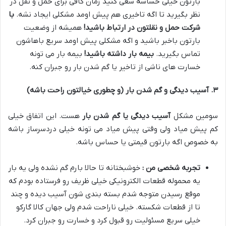
بارتون خیلی حساسه سعی کنید زمان کافی برای حمل و نقل در
نظر بگیرید تا اگه تاخیری هم پیش اومد مشکلی ایجاد نشه
.
با
شرکت حمل و نقلتون در ارتباط باشید
!
همیشه از وضعیت
بارتون باخبر باشید و اگه مشکلی پیش اومد سریع باهاشون
تماس بگیرید
.
بیمه بار داشته باشید
!
بیمه بار می تونه
خسارت های ناشی از تاخیر یا گم شدن بار رو جبران کنه
.
۳
.
آسیب دیدگی و گم شدن بار (و چطوری خیالتون راحت باشه)
سومین مشکل
آسیب دیدگی یا گم شدن بار
هست
.
این اتفاق خیلی
کم پیش میاد ولی وقتی پیش میاد می تونه خیلی دردسرساز باشه
به خصوص اگه بارتون قیمتی یا حساس باشه
.
تجربه شخصی من :
خوشبختانه تا حالا بارم گم نشده ولی یه بار
یه محموله قطعات الکترونیکی خیلی ظریف رو فرستاده بودم که
موقع رسیدن متوجه شدم بسته بندی شون آسیب دیده و چند
تا از قطعات شکسته
.
خیلی ناراحت شدم ولی جهان کالا گارکو
خیلی سریع مسئولیت رو قبول کرد و خسارت رو جبران کرد
.