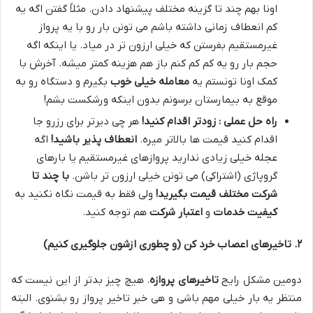
اونا بهم چند تا گزینه مختلف پیشنهاد دادن
.
مثلاً گفتن اگه یه
کم انعطاف زمانی داشته باشم می تونن بار رو با یه پرواز
غیرمستقیم بفرستن که خیلی ارزون تر در میاد
.
یا اینکه اگه
حجم بار رو یه کم کم کنم باز هم هزینه کمتر میشه
.
آخرش با
کمک اونا تونستم یه
معامله خیلی خوب
بگیرم و دستگاه رو به
موقع به بیمارستان برسونم بدون اینکه ورشکست بشم
!
راه حل عملی : زودتر اقدام کنید
!
هر چی دیرتر برای رزرو جا
اقدام کنید قیمت ها بالاتر میره
.
انعطاف پذیر باشید
!
اگه
عجله خیلی زیادی ندارید پروازهای غیرمستقیم یا بارهای
گروپاژی (اشتراکی) می تونن خیلی ارزون تر باشن
.
با چند تا
شرکت مختلف قیمت بگیرید
!
ولی فقط به قیمت نگاه نکنید به
کیفیت خدمات
و
اعتبار شرکت
هم توجه کنید
.
۲
.
تاخیرهای اعصاب خرد کن (و چطوری ازشون جلوگیری کنیم)
دومین مشکل رایج
تاخیرهای پروازه
.
هیچ چیز بدتر از این نیست که
منتظر یه بار خیلی مهم باشی و هی خبر تاخیر پرواز رو بشنوی
.
البته