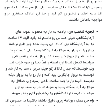
تاخیر پرواز یه چیز اجتناب ناپذیره و دلایل مختلفی داره از شرایط آب
و هوایی گرفته تا مشکلات فنی هواپیما
.
ولی باز هم میشه با یه سری
اقدامات احتمال تاخیر رو کم کرد و حداقل آمادگی بیشتری برای
مواجهه باهاش داشت
.
تجربه شخصی من :
یادمه یه بار یه محموله نمونه های
آزمایشگاهی خیلی حساس رو داشتم که باید ظرف
۲۴
ساعت
به یه آزمایشگاه توی کانادا می رسید
.
همه چیز طبق برنامه
پیش رفت و بار به موقع به فرودگاه رسید
.
ولی درست چند
ساعت قبل از پرواز خبر رسید که پرواز به دلیل نقص فنی
هواپیما کنسل شده
!
اون لحظه واقعاً دنیا رو سرم خراب شد
.
ولی خوشبختانه جهان کالا گارکو خیلی سریع دست به کار شد و
تونست یه پرواز جایگزین پیدا کنه و بار رو با یه پرواز دیگه
بفرسته
.
البته بار با چند ساعت تاخیر رسید ولی حداقل به
موقع به آزمایشگاه رسید و نمونه ها خراب نشد
.
تو اون
موقعیت فهمیدم که
داشتن یه پشتیبان قوی
چقدر مهمه
.
راه حل عملی : برنامه ریزی دقیق داشته باشید
!
به خصوص اگه