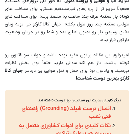
شرایط آب و هوایی و پروسه گمرکی
.
به طور کلی پروازهای مستقیم
معمولاً سریع تر از پروازهای غیرمستقیم هستن
.
برای مسافت های
کوتاه بار ممکنه ظرف چند ساعت به مقصد برسه
.
برای مسافت های
طولانی ممکنه چند روز طول بکشه
.
جهان کالا گارکو می تونه زمان
دقیق رسیدن بار رو بهتون اطلاع بده و شما رو در جریان وضعیت
بارتون قرار بده
.
امیدوارم این مقاله براتون مفید بوده باشه و جواب سوالاتتون رو
گرفته باشید
.
باز هم اگه سوالی دارید حتماً توی بخش نظرات
بپرسید
.
و یادتون نره برای حمل و نقل هوایی بی دردسر
جهان کالا
گارکو بهترین دوست شماست
!
دیگر کاربران سایت این مطالب را نیز دوست داشته اند
اتصال درست شیلد (Grounding) راهنمای
فنی نصب
نکات کلیدی برای ادوات کشاورزی متصل به
سیستم هیدرولیک تراکتور