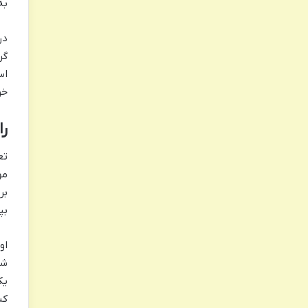
به
در
گر
اس
خو
را
تع
مه
بر
بپ
او
شد
یک
کن