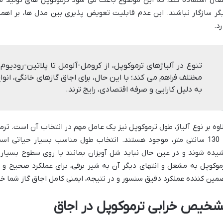
صال استفاده کند، که این موضوع باعث می شود ترموکوپل های تولید ش
گر سازگار نباشند. این عدم قابلیت تعویض پذیری بین مدل ها، بر اهم
رد.
تنوع در آلیاژهای ترموکوپل، از کرومل-آلومل تا پلاتین-رودیوم، 
مختلف فراهم می کند؛ با این حال، برای اجاق گازهای خانگی، ان
به دلیل کارایی و صرفه اقتصادی، رایج ترند.
تا 130 سانتی متر، موجود هستند. انتخاب طول مناسب بسیار حیاتی 
یده شوند و در عین حال نباید شل آویزان بمانند یا روی سطوح بسیار 
موکوپل به مشعل و انتهای دیگر آن به شیر برقی، برای عملکرد صحیح و 
مین کننده عملکرد دقیق سنسور و در نتیجه، ایمنی کامل اجاق گاز شما خو
شخیص خرابی ترموکوپل در اجاق