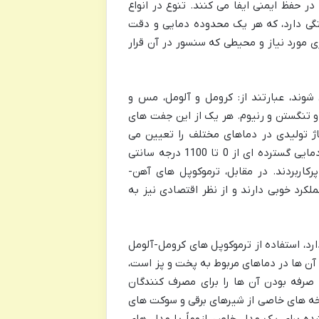
ر حفظ ایمنی ایفا می کنند. تنوع در انواع
ستگی دارد، که هر یک محدوده دمایی و دقت
ی مورد نیاز و محیطی که سنسور در آن قرار
شوند، عبارتند از: کرومل و آلومل، مس و
 و تنگستن و رنیوم. هر یک از این جفت های
اژ تولیدی در دماهای مختلف را تعیین می
کنند. به عنوان مثال، ترموکوپل های کرومل-آلومل (نوع K) برای محدوده دمایی گسترده ای از 0 تا 1100 درجه سانتی
اربردند. در مقابل، ترموکوپل های آهن-
ه دمایی 0 تا 700 درجه سانتی گراد عملکرد خوبی دارند و از نظر اقتصادی نیز به
د، استفاده از ترموکوپل های کرومل-آلومل
 آن ها در دماهای مربوط به پخت و پز است،
 صرفه بودن آن ها را برای مصرف کنندگان
خه های خاصی از شیرهای برقی و سوکت های