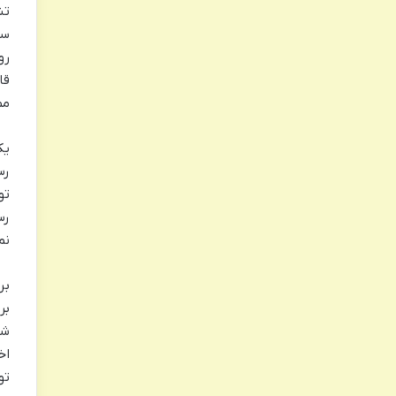
تش
سا
رو
قا
مم
یک
رس
تو
رس
نم
بر
بر
شی
اخ