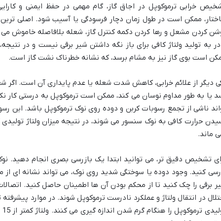
خیص خرابی ترموکوپل در اجاق گاز، گام مهمی در حفظ ایمنی و کارایی
ختار، ممکن است در طول زمان دچار فرسودگی یا آسیب شود. اصلی ترین 
شن کردن مشعل و رها کردن دکمه کنترل گاز، شعله بلافاصله خاموش می ش
در به تولید ولتاژ کافی برای باز نگه داشتن شیر برقی نیست و در نتیجه
کن است بوی گاز نیز به مشام برسد، که نشانه خطرناک نشت گاز است.
ی دیگر از علائم خرابی، کاهش شدت شعله یا عدم پایداری آن است. اگر ش
د یا به طور مداوم نوسان می کند، ممکن است ترموکوپل به درستی کار نکند
اند ناشی از تجمع رسوبات کربن و دوده روی نوک ترموکوپل باشد. این رسو
یدن حرارت کافی به نوک سنسور می شوند، در نتیجه میزان ولتاژ تولیدی 
ی ماند.
ای تشخیص دقیق تر، می توانید ابتدا یک بازرسی بصری انجام دهید. نوک ت
رسی کنید. وجود دوده یا سوختگی شدید روی نوک، می تواند نشانه ای از 
ر برقی را چک کنید تا از محکم بودن آن ها اطمینان حاصل کنید. اتصالا
تلال در انتقال ولتاژ و عملکرد نادرست ترموکوپل شوند. در موارد پیشرفته تر
تول