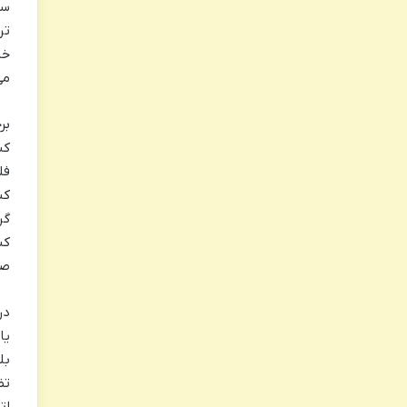
سن
تر
خا
می
بر
کن
فل
گر
صر
در
یا
بل
تض