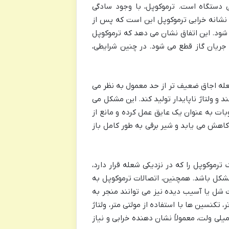
 دستگاه است. ترموکوپل، با وجود سادگی
نشانه خرابی ترموکوپل این است که پس از
ود. این اتفاق نشان می دهد که ترموکوپل
، جریان گاز قطع می شود. در چنین شرایطی،
عله اجاق ضعیف تر از حد معمول به نظر می
 و ولتاژ ناپایدار تولید کند. این مشکل می
بات به عنوان یک عایق عمل کرده و مانع از
کاهش می یابد و شیر برقی به طور کامل باز
رموکوپل را که در نزدیکی شعله قرار دارد،
مشکل باشد. همچنین، اتصالات ترموکوپل به
ت شل یا آسیب دیده نیز می توانند منجر به
، تکنسین ها با استفاده از مولتی متر، ولتاژ
یدی ترموکوپل را هنگام گرم شدن اندازه گیری می کنند. ولتاژ کمتر از 15 میلی ولت، معمولاً نشان دهنده خرابی و نیاز