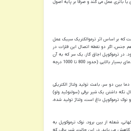
یا باتری عمل می کند و صرفاً بر پایه اصول
است که بر اساس اثر ترموالکتریک سیبک عمل
هم جنس، اگر دو نقطه اتصال این فلزات در
یک نیروی محرکه الکتریکی (EMF) تولید می شود. در ترموکوپل اجاق گاز، یک سر که به آن
نوک داغ گفته می شود، در معرض مستقیم شعله مشعل قرار می گیرد و به دمای بسیار بالایی (حدود 800 تا 1000 درجه
ما بین دو سر، باعث تولید ولتاژ الکتریکی
ال نگه داشتن یک شیر برقی (سولنوئید ولو)
 نوک ترموکوپل داغ است، ولتاژ تولید شده،
انی، شعله از بین برود، نوک ترموکوپل به
کاهش می یابد. در این حالت، شیر برقی که