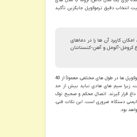
ده برای یک مدل خاص، لزوماً با مدل های
یت انتخاب دقیق ترموکوپل جایگزین تأکید
امکان کاربرد آن ها را در دماهای
واع کرومل-آلومل و آهن-کنستانتان
علاوه بر نوع آلیاژ، طول ترموکوپل نیز یک عامل مهم در انتخاب آن است. ترموکوپل ها در طول های مختلفی، معمولاً از 40
است، زیرا سیم های هادی نباید بیش از حد
داغ قرار گیرند. اتصال محکم و صحیح نوک
ایمنی دستگاه ضروری است. این نکات فنی،
اهد بود.