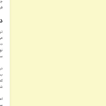
جر
فی
د
تر
می
سا
در
بس
که
شی
ام
سر