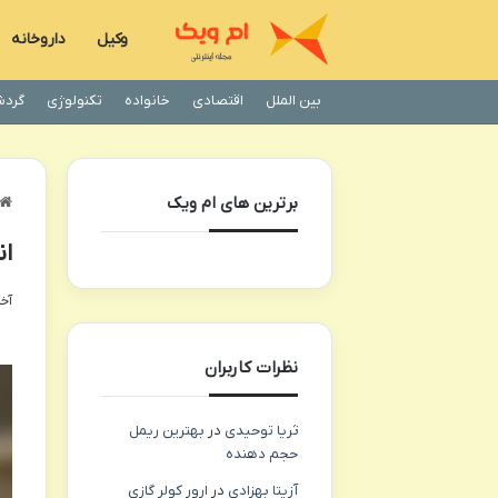
وکیل
داروخانه
بین الملل
اقتصادی
خانواده
تکنولوژی
گردش
برترین های ام ویک
ان
آخری
نظرات کاربران
ثریا توحیدی
در
بهترین ریمل
حجم دهنده
آزیتا بهزادی
در
ارور کولر گازی