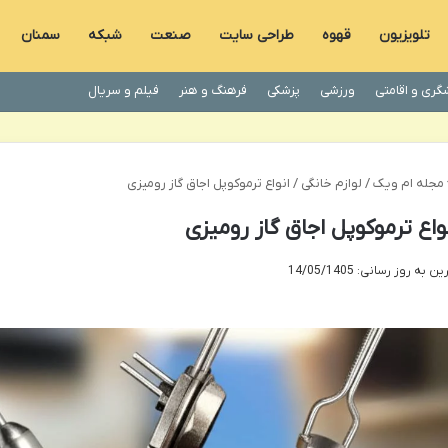
تلویزیون
قهوه
طراحی سایت
صنعت
شبکه
سمنان
گری و اقامتی
ورزشی
پزشکی
فرهنگ و هنر
فیلم و سریال
مجله ام ویک
/
لوازم خانگی
/
انواع ترموکوپل اجاق گاز رومیزی
واع ترموکوپل اجاق گاز رومیزی
ن به روز رسانی: 14/05/1405