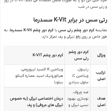
افراد حتی این دو را به صورت مکمل استفاده می کنند: C-Vit در روز
و رتی سس در شب.
رتی سس در برابر K-Vit سسدرما
مقایسه
کرم دور چشم رتی سس
با
کرم دور چشم K-Vit سسدرما
، به
طور خاص بر روی رفع تیرگی و پف تمرکز دارد:
کرم دور چشم
ویژگی
کرم دور چشم K-VIT
رتی سس
رتینول،
ویتامین K اکسید لیپوزومی،
ترکیب
ویتامین C،
هیالورونیک اسید، عصاره گینکو
اصلی
سلول بنیادی
بیلوبا
ضد چروک،
هدف
نوسازی، بهبود
درمان اختصاصی تیرگی (به خصوص
اصلی
نسبی تیرگی و
تیرگی های عروقی) و پف