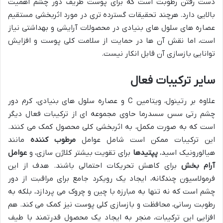
دست رفتن رطوبت است که برای پوست ظریف دور چشم اهمیت
بالایی دارد. هرچند تحقیقات گسترده تری در مورد اثربخشی مستقیم
عصاره های سلول های بنیادی در محصولات آرایشی و بهداشتی نیاز
است، اما نقش آن ها در حمایت از سلامت کلی پوست و افزایش
توانایی بازسازی آن قابل انکار نیست.
سایر ترکیبات فعال
علاوه بر رتینول، ویتامین C و عصاره سلول های بنیادی، کرم دور
چشم رتی سس سسدرما حاوی مجموعه ای از ترکیبات فعال دیگر
است که به صورت مکمل، به اثربخشی کلی محصول کمک می کنند.
این ترکیبات ممکن است شامل عوامل
مرطوب کننده
مانند
هیالورونیک اسید،
پپتیدها
برای تقویت بیشتر کلاژن سازی، و
عوامل
آرام بخش
برای کاهش تحریکات احتمالی باشند. هدف از این
فرمولاسیون چندگانه، ایجاد یک رویکرد جامع برای مراقبت از دور
چشم است که نه تنها به مبارزه با چین و چروک می پردازد، بلکه به
رطوبت رسانی، محافظت و بازسازی کلی پوست نیز کمک می کند. هم
افزایی این ترکیبات، منجر به ایجاد یک محصول قدرتمند با طیف