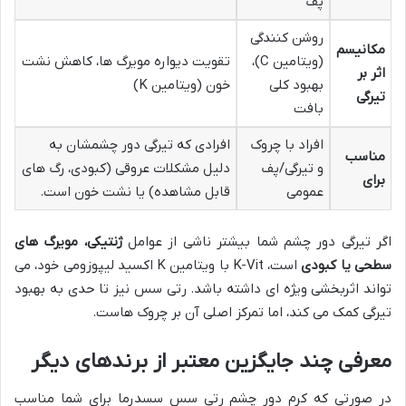
پف
روشن کنندگی
مکانیسم
(ویتامین C)،
تقویت دیواره مویرگ ها، کاهش نشت
اثر بر
بهبود کلی
خون (ویتامین K)
تیرگی
بافت
افراد با چروک
افرادی که تیرگی دور چشمشان به
مناسب
و تیرگی/پف
دلیل مشکلات عروقی (کبودی، رگ های
برای
عمومی
قابل مشاهده) یا نشت خون است.
اگر تیرگی دور چشم شما بیشتر ناشی از عوامل
ژنتیکی، مویرگ های
سطحی یا کبودی
است، K-Vit با ویتامین K اکسید لیپوزومی خود، می
تواند اثربخشی ویژه ای داشته باشد. رتی سس نیز تا حدی به بهبود
تیرگی کمک می کند، اما تمرکز اصلی آن بر چروک هاست.
معرفی چند جایگزین معتبر از برندهای دیگر
در صورتی که کرم دور چشم رتی سس سسدرما برای شما مناسب