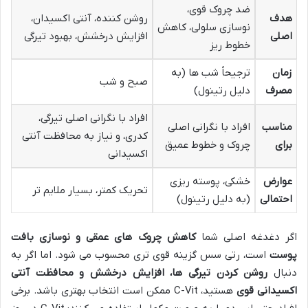
ضد چروک قوی،
هدف
روشن کننده، آنتی اکسیدان،
نوسازی سلولی، کاهش
اصلی
افزایش درخشش، بهبود تیرگی
خطوط ریز
زمان
ترجیحاً شب ها (به
صبح و شب
مصرف
دلیل رتینول)
افراد با نگرانی اصلی تیرگی،
مناسب
افراد با نگرانی اصلی
کدری، و نیاز به محافظت آنتی
برای
چروک و خطوط عمیق
اکسیدانی
عوارض
خشکی، پوسته ریزی
تحریک کمتر، بسیار ملایم تر
احتمالی
(به دلیل رتینول)
اگر دغدغه اصلی شما
کاهش چروک های عمقی و نوسازی بافت
پوست
است، رتی سس گزینه قوی تری محسوب می شود. اما اگر به
دنبال
روشن کردن تیرگی ها، افزایش درخشش و محافظت آنتی
اکسیدانی قوی
هستید، C-Vit ممکن است انتخاب بهتری باشد. برخی