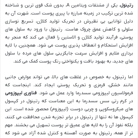
رتینول
، یکی از مشتقات ویتامین A، بدون شک قوی ترین و شناخته
شده ترین ترکیب در زمینه مبارزه با پیری پوست است. شهرت آن به
دلیل توانایی بی نظیرش در تحریک تولید کلاژن، تسریع نوسازی
سلولی و کاهش عمق چروک هاست. رتینول با ورود به سلول های
پوستی، فرآیند تولید کلاژن و الاستین را فعال می کند که منجر به
افزایش استحکام و انعطاف پذیری پوست می شود. همچنین، با لایه
برداری ملایم و افزایش سرعت جایگزینی سلول های مرده با سلول
های جدید، به بهبود بافت و یکنواختی رنگ پوست کمک می کند.
اما رتینول، به خصوص در غلظت های بالا، می تواند عوارض جانبی
مانند خشکی، قرمزی و تحریک پوستی ایجاد کند. اینجاست که
فرمولاسیون لیپوزومی سسدرما وارد عمل می شود.
فناوری لیپوزومی
در کرم رتی سس سسدرما به این معناست که رتینول در کپسول
های میکروسکوپی و چربی دوست (لیپوزوم) محصور شده است. این
کپسول ها نه تنها از رتینول در برابر تجزیه شدن محافظت می کنند،
بلکه نفوذ آن را به لایه های عمیق تر پوست تسهیل می بخشند. مهم
تر از همه، رتینول به صورت آهسته و کنترل شده آزاد می شود که