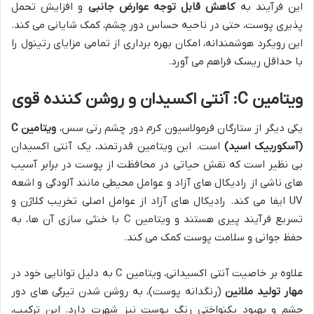
این فرآیند به
کاهش قابل توجه عوارض جانبی
و افزایش تحمل
پذیری پوست، حتی در ناحیه حساس دور چشم، کمک شایانی می کند.
این رویکرد هوشمندانه، امکان بهره برداری از تمامی مزایای رتینول را
با حداقل ریسک فراهم می آورد.
ویتامین C: آنتی اکسیدان و روشن کننده قوی
یکی دیگر از ستارگان فرمولاسیون کرم دور چشم رتی سس،
ویتامین C
(آسکوربیک اسید)
است. این ویتامین قدرتمند، یک آنتی اکسیدان
بی نظیر است که نقش حیاتی در محافظت از پوست در برابر آسیب
های ناشی از رادیکال های آزاد و عوامل محیطی مانند آلودگی و اشعه
UV ایفا می کند. رادیکال های آزاد از عوامل اصلی تخریب کلاژن و
تسریع فرآیند پیری هستند و ویتامین C با خنثی سازی آن ها، به
حفظ جوانی و سلامت پوست کمک می کند.
علاوه بر خاصیت آنتی اکسیدانی، ویتامین C به دلیل توانایی خود در
مهار تولید ملانین
(رنگدانه پوست)، به روشن شدن تیرگی های دور
چشم و بهبود یکنواختی رنگ پوست نیز شهرت دارد. این ترکیب،