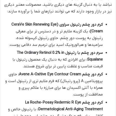
نباشد یا به دنبال گزینه های دیگری باشید، محصولات معتبر دیگری
نیز در بازار وجود دارند که می توانند نیازهای شما را برآورده سازند:
کرم دور چشم رتینول سراوی (CeraVe Skin Renewing Eye
Cream):
یک گزینه ملایم تر و در دسترس تر برای معرفی
رتینول به پوست دور چشم. حاوی رتینول کپسوله شده،
سرامیدها و هیالورونیک اسید برای ترمیم سد دفاعی پوست.
سرم دور چشم با رتینول The Ordinary Retinol 0.2% in
Squalane:
برای افرادی که به دنبال یک محصول رتینول با
قیمت مناسب و غلظت پایین تر برای شروع هستند.
کرم دور چشم Avene A-Oxitive Eye Contour Cream:
حاوی
پروویتامین A (پرو رتینال) که فرم ملایم تری از رتینول است و
همراه با آنتی اکسیدان ها برای مبارزه با علائم پیری و
محافظت از پوست.
کرم دور چشم La Roche-Posay Redermic R Eye
Dermatological Anti-Aging Treatment:
با رتینول خالص و
کافئین، برای رفع چروک و تیرگی دور چشم. این محصول نیز