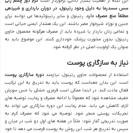
این نکته از اهمیت بسیار بالایی برخوردار است:
کرم دور چشم رتی
سس سسدرما به دلیل وجود رتینول، در دوران بارداری و شیردهی
مطلقاً منع مصرف دارد.
رتینول و سایر رتینوئیدها می توانند برای
جنین و نوزاد شیرخوار مضر باشند. این یک هشدار ایمنی حیاتی است
و تمامی زنان باردار یا شیرده باید از مصرف هرگونه محصول حاوی
رتینول، بدون مشورت پزشک، خودداری کنند. این موضوع باید به
عنوان یک اولویت اصلی در نظر گرفته شود.
نیاز به سازگاری پوست
استفاده از محصولات حاوی رتینول، نیازمند
دوره سازگاری پوست
است. این بدان معناست که پوست باید به تدریج به این ترکیب
فعال عادت کند. در ابتدا ممکن است قرمزی، خشکی یا حس سوزش
خفیف مشاهده شود که معمولاً با ادامه مصرف و رعایت توصیه های
لازم، کاهش می یابد. عدم رعایت این دوره سازگاری می تواند به
تحریکات پوستی منجر شود. توصیه می شود که مصرف کرم به
صورت تدریجی آغاز شود؛ مثلاً در هفته های اول دو شب در میان و
سپس به تدریج هر شب. این روش به پوست فرصت می دهد تا خود