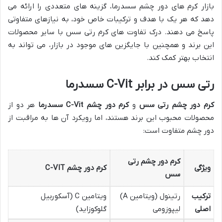
بازار کرم های دور چشم سسدرما، گزینه های متعددی را ارائه می
دهد که هر یک با هدف و ترکیبات خاص خود، به نیازهای متفاوتی
پاسخ می دهند. درک تفاوت های کرم رتی سس با سایر محصولات
این برند و همچنین با جایگزین های موجود در بازار، می تواند به
انتخاب بهتر کمک کند.
رتی سس در برابر C-Vit سسدرما
کرم دور چشم رتی سس
و
کرم دور چشم C-Vit سسدرما
هر دو از
محصولات محبوب این برند هستند، اما رویکرد آن ها به مراقبت از
دور چشم متفاوت است:
کرم دور چشم رتی
ویژگی
کرم دور چشم C-VIT
سس
ترکیب
رتینول (ویتامین A)
ویتامین C (آسکوربیل
اصلی
لیپوزومی
گلوکوزاید)