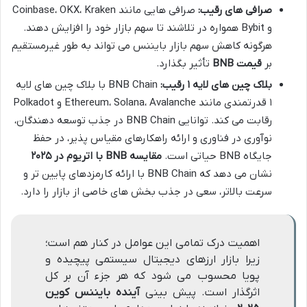
صرافی های رقیب:
صرافی هایی مانند Coinbase، OKX، Kraken
و Bybit همواره در تلاشند تا سهم بازار خود را افزایش دهند.
هرگونه کاهش سهم بازار بایننس می تواند به طور غیرمستقیم
بر
قیمت BNB
تأثیر بگذارد.
بلاک چین های لایه ۱ رقیب:
BNB Chain با بلاک چین های لایه
۱ قدرتمندی مانند Ethereum، Solana، Avalanche و Polkadot
رقابت می کند. توانایی BNB Chain در جذب توسعه دهندگان،
نوآوری در فناوری و ارائه راهکارهای مقیاس پذیر، در حفظ
جایگاه BNB حیاتی است.
مقایسه BNB با اتریوم در ۲۰۲۵
نشان می دهد که BNB Chain با ارائه کارمزدهای پایین تر و
سرعت بالاتر، سعی در جذب بخش های خاصی از بازار را دارد.
اهمیت درک تمامی این عوامل در کنار هم است؛
زیرا بازار ارزهای دیجیتال سیستمی پیچیده و
پویا محسوب می شود که هر جزء آن بر کل
اثرگذار است. پیش بینی
آینده بایننس کوین