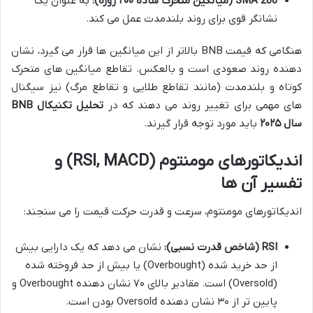
SMA 200 (میانگین متحرک ساده ۲۰۰ روزه):
به عنوان یک
نشانگر قوی برای روند بلندمدت عمل می کند.
هنگامی که قیمت BNB بالاتر از این میانگین ها قرار می گیرد، نشان
دهنده روند صعودی است و بالعکس. تقاطع میانگین های متحرک
کوتاه و بلندمدت (مانند تقاطع طلایی و تقاطع مرگ) نیز سیگنال
های مهمی برای تغییر روند می دهند که در
تحلیل تکنیکال BNB
سال ۲۰۲۵
باید مورد توجه قرار گیرند.
اندیکاتورهای مومنتوم (RSI, MACD) و
تفسیر آن ها
اندیکاتورهای مومنتوم، سرعت و قدرت حرکت قیمت را می سنجند:
RSI (شاخص قدرت نسبی):
نشان می دهد که یک دارایی بیش
از حد خرید شده (Overbought) یا بیش از حد فروخته شده
(Oversold) است. مقادیر بالای ۷۰ نشان دهنده Overbought و
پایین تر از ۳۰ نشان دهنده Oversold بودن است.