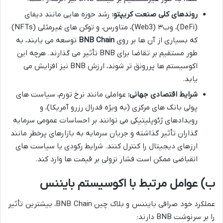
روندهای کلی صنعت کریپتو:
رشد حوزه هایی مانند دیفای
(DeFi)، وب۳ (Web3)، متاورس، و توکن های غیرمثلی (NFTs)
که بسیاری از آن ها بر روی
BNB Chain
توسعه می یابند، به
طور مستقیم بر تقاضا برای BNB تأثیر می گذارند. هرچه این
اکوسیستم ها پررونق تر شوند، ارزش BNB نیز افزایش می
یابد.
شرایط اقتصادی جهانی:
عواملی مانند نرخ تورم، سیاست های
پولی بانک های مرکزی (به ویژه فدرال رزرو آمریکا)، و
رویدادهای ژئوپلیتیکی می توانند بر احساسات عمومی سرمایه
گذاران تأثیر گذاشته و جریان سرمایه به بازارهای پرخطر مانند
ارزهای دیجیتال را کنترل کنند. شرایط رکودی یا سیاست های
انقباضی ممکن است فشار نزولی بر قیمت ها وارد کند.
ب) عوامل مرتبط با اکوسیستم بایننس
عملکرد خود صرافی بایننس و بلاک چین BNB Chain، بیشترین تأثیر
را بر سرنوشت BNB دارند: