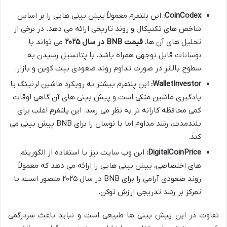
CoinCodex:
این پلتفرم معمولاً پیش بینی هایی را بر اساس
شاخص های تکنیکال و روند تاریخی ارائه می دهد. در برخی از
تحلیل های آن ها،
قیمت BNB در سال ۲۰۲۵
می تواند با
نوسانات قابل توجهی همراه باشد، با پتانسیل رسیدن به
سطوح بالاتر در صورت تداوم روند صعودی بیت کوین و بازار.
WalletInvestor:
این پلتفرم بیشتر به رویکرد ماشین لرنینگ یا
یادگیری ماشین متکی است و پیش بینی های آن گاهی اوقات
کمی محافظه کارانه تر به نظر می رسد. این پلتفرم اغلب برای
بلندمدت، رشد مداوم اما با نوسان را برای BNB پیش بینی می
کند.
DigitalCoinPrice:
این وب سایت نیز با استفاده از الگوریتم
های اختصاصی، پیش بینی هایی را ارائه می دهد که معمولاً
روند صعودی آرامی را برای BNB در سال ۲۰۲۵ متصور است، با
تمرکز بر رشد تدریجی ارزش توکن.
تفاوت در این پیش بینی ها طبیعی است و نباید باعث سردرگمی