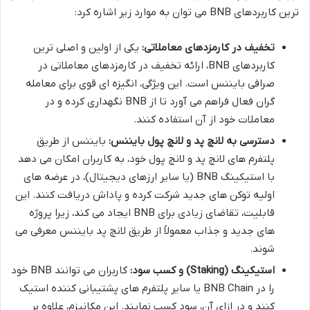
ترین کاربردهای BNB می توان به موارد زیر اشاره کرد:
تخفیف در کارمزدهای معاملاتی:
یکی از اولین و اصلی ترین
کاربردهای BNB، ارائه تخفیف در کارمزدهای معاملاتی در
صرافی بایننس است. این ویژگی، انگیزه ای قوی برای معامله
گران فعال فراهم می آورد تا از BNB نگهداری کرده و در
معاملات خود از آن استفاده کنند.
دسترسی به لانچ پد و لانچ پول بایننس:
بایننس از طریق
پلتفرم های لانچ پد و لانچ پول خود، به کاربران امکان می دهد
با استیکینگ BNB (یا سایر ارزهای دیجیتال)، در عرضه های
اولیه توکن های جدید شرکت کرده و پاداش دریافت کنند. این
قابلیت، تقاضای زیادی برای BNB ایجاد می کند، زیرا پروژه
های جدید و جذاب معمولاً از طریق لانچ پد بایننس معرفی می
شوند.
استیکینگ (Staking) و کسب سود:
کاربران می توانند BNB خود
را در BNB Chain یا سایر پلتفرم های پشتیبانی کننده استیک
کنند و در ازای آن، سود کسب نمایند. این مکانیزم، علاوه بر