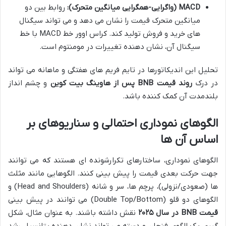
MACD (واگرایی-همگرایی میانگین متحرک):
روابط بین دو
میانگین متحرک قیمت را نشان می دهد و می تواند سیگنال
های خرید و فروش تولید کند. کراس اوور خط MACD با خط
سیگنال آن، نشان دهنده تغییرات در مومنتوم است.
تحلیل این اندیکاتورها در تایم فریم های هفتگی و ماهانه می تواند
در درک
روند قیمت BNB پس از هاوینگ بیت کوین
و چشم انداز
بلندمدت آن کمک کننده باشد.
الگوهای نموداری احتمالی و سناریوهای بر
اساس آن ها
الگوهای نموداری، ساختارهای تکرارشونده ای هستند که می توانند
جهت حرکت بعدی قیمت را پیش بینی کنند. الگوهایی مانند مثلث
ها (صعودی/نزولی)، پرچم ها، سر و شانه (Head and Shoulders) و
الگوهای دو قلو (Double Top/Bottom) می توانند در پیش بینی
قیمت BNB در سال ۲۰۲۵
نقش داشته باشند. به عنوان مثال، شکل
گیری یک الگوی فنجان و دسته می تواند نشان دهنده پتانسیل رشد