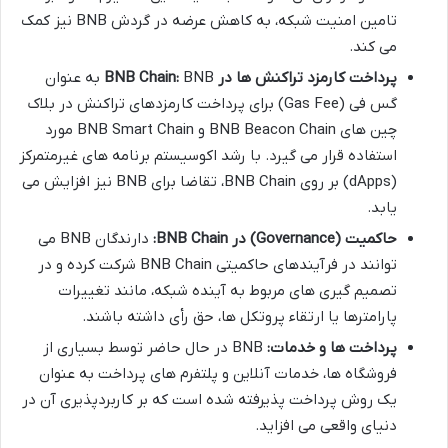
تامین امنیت شبکه، به کاهش عرضه در گردش BNB نیز کمک
می کند.
پرداخت کارمزد تراکنش ها در BNB Chain:
BNB به عنوان
گس فی (Gas Fee) برای پرداخت کارمزدهای تراکنش در بلاک
چین های BNB Beacon Chain و BNB Smart Chain مورد
استفاده قرار می گیرد. با رشد اکوسیستم برنامه های غیرمتمرکز
(dApps) بر روی BNB Chain، تقاضا برای BNB نیز افزایش می
یابد.
حاکمیت (Governance) در BNB Chain:
دارندگان BNB می
توانند در فرآیندهای حاکمیتی BNB Chain شرکت کرده و در
تصمیم گیری های مربوط به آینده شبکه، مانند تغییرات
پارامترها یا ارتقاء پروتکل ها، حق رأی داشته باشند.
پرداخت ها و خدمات:
BNB در حال حاضر توسط بسیاری از
فروشگاه ها، خدمات آنلاین و پلتفرم های پرداخت به عنوان
یک روش پرداخت پذیرفته شده است که بر کاربردپذیری آن در
دنیای واقعی می افزاید.