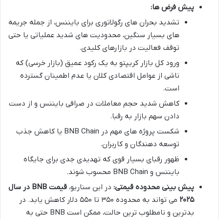
پیش فرض ها:
تشدید بحران های رگولاتوری برای بایننس، از جمله جریمه
های بسیار سنگین، محدودیت های شدید عملیاتی یا حتی
توقف فعالیت در بازارهای کلیدی.
ورود کل بازار کریپتو به یک رکود عمیق (بازار خرسی) که
ناشی از عوامل اقتصادی کلان یا عدم اطمینان گسترده
است.
کاهش شدید حجم معاملات در صرافی بایننس و از دست
دادن سهم بازار به رقبا.
شکست پروژه های مهم در BNB Chain یا کاهش جذب
توسعه دهندگان و کاربران.
ظهور رقبای بسیار قوی که تهدیدی جدی برای جایگاه
بایننس و BNB Chain محسوب شوند.
پیش بینی محدوده قیمتی:
در این سناریو،
قیمت BNB در سال
۲۰۲۵
می تواند به محدوده ۳۵۰ تا ۵۵۰ دلار کاهش یابد. در
بدترین و نامطلوب ترین حالت، ممکن است BNB حتی به