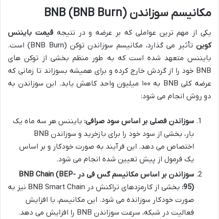
مکانیسم سوزاندن BNB (BNB Burn)
یکی از مهم ترین عواملی که بر عرضه و در نتیجه
قیمت بایننس
کوین
تأثیر می گذارد، مکانیسم سوزاندن توکن (BNB Burn) است.
بایننس متعهد شده است که به طور منظم بخشی از توکن های
BNB خود را از گردش خارج کرده و برای همیشه بسوزاند تا زمانی که
عرضه کلی BNB به ۱۰۰ میلیون واحد کاهش یابد. این سوزاندن به
دو روش انجام می شود:
سوزاندن فصلی بر اساس سود صرافی:
بایننس هر سه ماه یک
بار، بخشی از سود خود را برای بازخرید و سوزاندن BNB
اختصاص می دهد. این فرآیند به صورت خودکار و بر اساس
یک فرمول از پیش تعیین شده انجام می شود.
سوزاندن بر اساس مکانیسم گس فی در BNB Chain (BEP-
95):
بخشی از کارمزدهای تراکنش در BNB Smart Chain نیز به
صورت خودکار سوزانده می شود. این مکانیسم، با افزایش
فعالیت در شبکه، سرعت سوزاندن BNB را افزایش می دهد.