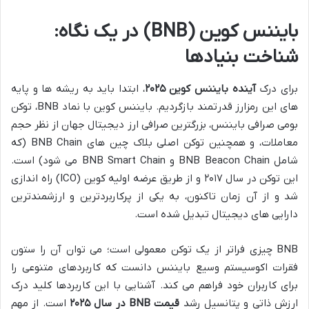
بایننس کوین (BNB) در یک نگاه:
شناخت بنیادها
برای درک
آینده بایننس کوین ۲۰۲۵
، ابتدا باید به ریشه ها و پایه
های این رمزارز قدرتمند بازگردیم. بایننس کوین با نماد BNB، توکن
بومی صرافی بایننس، بزرگترین صرافی ارز دیجیتال جهان از نظر حجم
معاملات، و همچنین توکن اصلی بلاک چین های BNB Chain (که
شامل BNB Beacon Chain و BNB Smart Chain می شود) است.
این توکن در سال ۲۰۱۷ و از طریق عرضه اولیه کوین (ICO) راه اندازی
شد و از آن زمان تاکنون، به یکی از پرکاربردترین و ارزشمندترین
دارایی های دیجیتال تبدیل شده است.
BNB چیزی فراتر از یک توکن معمولی است؛ می توان آن را ستون
فقرات اکوسیستم وسیع بایننس دانست که کاربردهای متنوعی را
برای کاربران خود فراهم می کند. آشنایی با این کاربردها کلید درک
ارزش ذاتی و پتانسیل رشد
قیمت BNB در سال ۲۰۲۵
است. از مهم