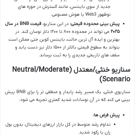
جدید از سوی بایننس، مانند گسترش در حوزه های
نوظهور Web3 یا هوش مصنوعی.
پیش بینی محدوده قیمتی:
در این سناریو،
قیمت BNB در سال
۲۰۲۵
می تواند در محدوده ۸۰۰ تا ۱۲۰۰ دلار نوسان کند. در
بهترین و ایده آل ترین حالت، بایننس کوین حتی ممکن است
بتواند به سطوح قیمتی بالاتر از ۱۵۰۰ دلار نیز دست یابد و
سقف های تاریخی جدیدی را به ثبت برساند.
سناریو خنثی/معتدل (Neutral/Moderate
Scenario)
سناریوی خنثی، یک مسیر رشد پایدار و منطقی تر را برای BNB پیش
بینی می کند که در آن نوسانات شدید کمتری تجربه می شود:
پیش فرض ها:
تداوم رشد متوسط در کل بازار ارزهای دیجیتال، بدون بول
ران یا رکود شدید.