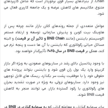
Chain، از بنیادهای بسیار قوی برخوردار است که شامل کاربردهای
متنوع، مکانیسم های کاهش عرضه و یک جامعه کاربری فعال می
شود.
عوامل متعددی، از جمله روندهای کلان بازار مانند چرخه پس از
هاوینگ بیت کوین و پذیرش سازمانی، توسعه و ارتقاء مستمر
اکوسیستم بایننس (مانند
BNB Chain و تاثیر آن بر قیمت
)، و البته
مسائل حیاتی رگولاتوری که بایننس با آن ها دست و پنجه نرم می
کند، همگی بر
قیمت BNB در سال ۲۰۲۵
تأثیرگذار خواهند بود.
با وجود پتانسیل بالای رشد در سناریوهای صعودی، به ویژه اگر بازار
کریپتو وارد یک بول ران قوی شود و بایننس بتواند پرونده های
حقوقی خود را با موفقیت پشت سر بگذارد، ریسک های قابل توجهی
نیز وجود دارد. سناریوهای نزولی، به ویژه در صورت تشدید بحران
های رگولاتوری یا رکود گسترده بازار، می توانند منجر به کاهش
قیمت BNB شوند.
برای سرمایه گذاران و معامله گرانی که به
سرمایه گذاری در BNB در