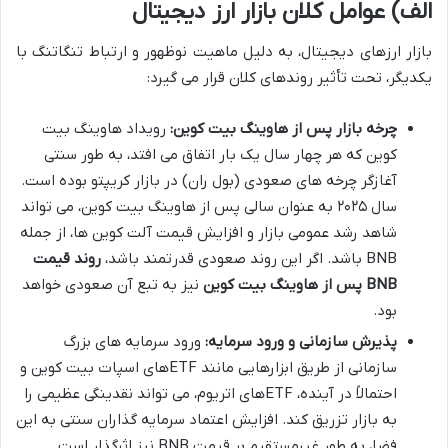
الف) عوامل کلان بازار ارز دیجیتال
بازار ارزهای دیجیتال، به دلیل ماهیت نوظهور و ارتباط تنگاتنگ با
یکدیگر، تحت تأثیر روندهای کلان قرار می گیرد:
چرخه بازار پس از هاوینگ بیت کوین:
رویداد هاوینگ بیت
کوین که هر چهار سال یک بار اتفاق می افتد، به طور سنتی
آغازگر چرخه های صعودی (بول ران) در بازار کریپتو بوده است.
سال ۲۰۲۵ به عنوان سالی پس از هاوینگ بیت کوین، می تواند
شاهد رشد عمومی بازار و افزایش قیمت آلت کوین ها، از جمله
BNB باشد. اگر این روند صعودی قدرتمند باشد،
روند قیمت
BNB پس از هاوینگ بیت کوین
نیز به تبع آن صعودی خواهد
بود.
پذیرش سازمانی و ورود سرمایه:
ورود سرمایه های بزرگ
سازمانی از طریق ابزارهایی مانند ETFهای اسپات بیت کوین و
احتمالاً در آینده، ETFهای اتریوم، می تواند نقدینگی عظیمی را
به بازار تزریق کند. افزایش اعتماد سرمایه گذاران سنتی به این
فضا، به طور غیرمستقیم بر قیمت BNB نیز اثرگذار است.