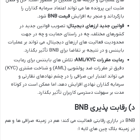
های عملیاتی و جریمه های سنگین تر متصور است. حل و فصل
مثبت این پرونده ها می تواند اعتماد سرمایه گذاران را
بازگرداند و منجر به افزایش
قیمت BNB
شود.
قوانین جدید ارزهای دیجیتال:
تصویب قوانین جدید در
کشورهای مختلف، چه در راستای حمایت و چه در جهت
محدودیت فعالیت های ارزهای دیجیتال، می تواند بر عملیات
بایننس و در نتیجه بر تقاضا برای BNB تأثیر بگذارد.
رعایت مقررات AML/KYC:
تلاش های بایننس برای رعایت
دقیق تر مقررات ضد پولشویی (AML) و شناخت مشتری (KYC)
می تواند اعتبار این صرافی را در چشم نهادهای نظارتی و
سرمایه گذاران نهادی افزایش دهد، اما ممکن است در کوتاه
مدت بر سهولت دسترسی کاربران تأثیر بگذارد.
د) رقابت پذیری BNB
BNB در بازاری رقابتی فعالیت می کند؛ هم در زمینه صرافی ها و هم
در زمینه بلاک چین های لایه ۱: