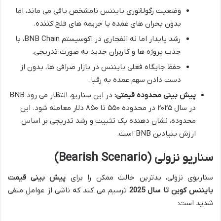
وضعیت رگولاتوری بایننس نامشخص باقی می ماند، اما
بدون بحران های عمده یا جریمه های فلج کننده.
رشد پایدار اما نه انفجاری در اکوسیستم BNB Chain، با
جذب پروژه ها و کاربران جدید به صورت تدریجی.
حفظ جایگاه فعلی بایننس در بازار صرافی ها، بدون از
دست دادن سهم عمده به رقبا.
پیش بینی محدوده قیمتی:
در این سناریو، انتظار می رود BNB
در سال ۲۰۲۵ در محدوده ۵۵۰ تا ۸۵۰ دلار معامله شود. این
محدوده، نشان دهنده یک تثبیت و رشد تدریجی بر اساس
ارزش بنیادین BNB است.
سناریو نزولی (Bearish Scenario)
سناریوی نزولی، بدترین حالت ممکن را برای
پیش بینی قیمت
بایننس کوین تا سال 2025
ترسیم می کند که ناشی از عوامل منفی
شدید است: