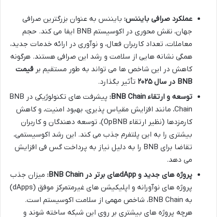
عملکرد صرافی بایننس:
بایننس به عنوان بزرگترین صرافی
جهان، نقش محوری در اکوسیستم BNB ایفا می کند. حجم
معاملات، تعداد کاربران فعال، و نوآوری در ارائه خدمات جدید،
همگی نشانه هایی از سلامت و رشد این صرافی هستند. هرگونه
کاهش در این شاخص ها می تواند به طور مستقیم بر
قیمت
BNB در سال ۲۰۲۵
تأثیر بگذارد.
توسعه و ارتقاء BNB Chain:
پیشرفت های تکنولوژیکی در BNB
Chain، مانند افزایش مقیاس پذیری، بهبود امنیت، و کاهش
کارمزدها (نظیر ارتقاء OpBNB)، توسعه دهندگان و کاربران
بیشتری را به این پلتفرم جذب می کند. این رشد اکوسیستمی،
تقاضا برای BNB را به دلیل نیاز به پرداخت گس فی افزایش
می دهد.
پروژه های جدید و dAppهای برتر در BNB Chain:
میزان جذب
پروژه های نوآورانه و اپلیکیشن های غیرمتمرکز موفق (dApps)
به BNB Chain، شاخص مهمی از سلامت اکوسیستم است.
هرچه پروژه های بیشتری بر روی این شبکه ساخته شوند و