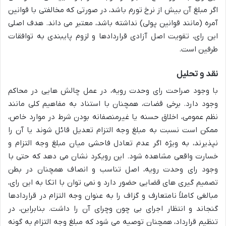
اگر مبلغ آن بیش از نرخ تورم باشد، در صورتی که مخالفتی با قوانین
آمره (مانند قوانین پولی) نداشته باشد، معتبر می داند. هدف اصلی
این رای، تقویت اصل آزادی قراردادها و لزوم پایبندی به توافقات
طرفین است.
نقد و تحلیل
با وجود صراحت رای وحدت رویه، در عمل چالش هایی در محاکم
وجود دارد. برخی قضات، همچنان با استناد به مفاهیم کلی مانند
نظم عمومی، اخلاق حسنه یا غیرمنصفانه بودن شرط در موارد خاص،
ممکن است نسبت به مبلغ وجه التزام تعدیل قائل شوند یا آن را
نپذیرند، به ویژه اگر عدم تعادل فاحشی میان مبلغ وجه التزام و
خسارت واقعی مشاهده شود. این رویکرد نشان می دهد که حتی با
وجود رای وحدت رویه، اصل تناسب و انصاف همچنان در بطن
تصمیم گیری های قضایی حضور دارد و نمی توان با اتکا به این رای،
مبالغی کاملاً نامتعارف و گزاف را به عنوان وجه التزام در قراردادها
گنجاند و انتظار اجرای بی چون وچرای آن را داشت. بنابراین، در
تنظیم قرارداد، همچنان توصیه می شود که مبلغ وجه التزام به گونه