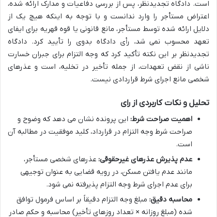
است. دادگاه تجدیدنظر، پس از بررسی دفاعیات و مدارک ارائه شده،
اعتراض مستأجر را وارد ندانست و با توجه به اینکه هیچ یک از
دلایل ارائه شده توسط مستأجر، مانع قانونی یا قوه قهریه برای ایفای
تعهد محسوب نمی شد، رأی دادگاه بدوی را تأیید کرد. دادگاه
تجدیدنظر بر این نکته تأکید کرد که وجه التزام برای جبران خسارت
ناشی از نقض تعهدات، از جمله تأخیر در تخلیه، است و عذرهای
شخصی مانع اجرای شرط قراردادی نیست.
تحلیل و نکات کاربردی از رای
اهمیت صراحت شرط:
این پرونده نشان می دهد که وضوح و
صراحت شرط وجه التزام در قرارداد، کلید موفقیت در مطالبه آن
است.
عدم پذیرش عذرهای غیرحقوقی:
عذرهای شخصی مستأجر،
مانند عدم یافتن مسکن، در رویه قضایی به عنوان توجیهی
برای عدم اجرای شرط وجه التزام پذیرفته نمی شود.
محاسبه دقیق:
مبلغ وجه التزام دقیقاً بر اساس فرمول توافق
شده (مبلغ روزانه × تعداد روزهای تأخیر) محاسبه و حکم صادر