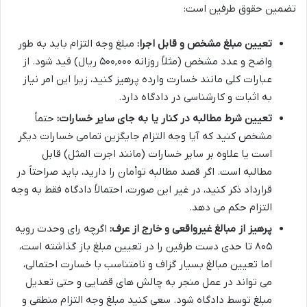
تضمین حقوق طرفین است:
تعیین مبلغ مشخص و قابل اجرا:
مبلغ وجه التزام باید به طور
واضح و عدد مشخص (مثلاً روزانه ۵۰۰,۰۰۰ ریال) قید شود. از
عبارات کلی مانند خسارت وارده پرهیز کنید، زیرا این امر نیاز
به اثبات و کارشناسی در دادگاه دارد.
تعیین شرط مطالبه در کنار یا به جای سایر خسارات:
حتماً
مشخص کنید که آیا وجه التزام جایگزین تمامی خسارات دیگر
است یا علاوه بر سایر خسارات (مانند اجرت المثل) قابل
مطالبه است. اگر قصد مطالبه توأمان را دارید، باید صراحتاً در
قرارداد ذکر کنید، در غیر این صورت، احتمالاً دادگاه فقط به وجه
التزام حکم می دهد.
پرهیز از مبالغ غیرواقعی و خارج از عرف:
اگرچه رای وحدت رویه
۸۰۵ تا حدی دست طرفین را در تعیین مبلغ باز گذاشته است،
اما تعیین مبالغ بسیار گزاف و نامتناسب با خسارت احتمالی،
می تواند در عمل منجر به چالش های قضایی و حتی تعدیل
مبلغ توسط دادگاه شود. سعی کنید مبلغ وجه التزام منطقی و