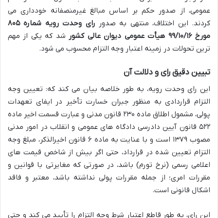
عمومی، از صدور حکم بر اساس مبالغ غیرمنصفانه خودداری می
کردند. این اختلاف، منتهی به صدور
رای وحدت رویه شماره ۸۰۵
مورخ ۹۹/۱۰/۱۶ هیأت عمومی دیوان عالی کشور
شد که یکی از مهم
ترین تحولات در زمینه اعتبار وجه التزام محسوب می شود.
تبیین دقیق رای و دلالت آن
این رای وحدت رویه، به طور خلاصه بیان می کند که: تعیین وجه
التزام قراردادی به منظور جبران خسارت تأخیر در ایفای تعهدات
پولی، مشمول اطلاق ماده ۲۳۰ قانون مدنی و عبارت قسمت اخیر ماده
۵۲۲ قانون آیین دادرسی دادگاه های عمومی و انقلاب در امور مدنی
مصوب ۱۳۷۹ است و با عنایت به ماده ۶ قانون اخیرالذکر، مبلغ وجه
التزام تعیین شده در قرارداد، حتی اگر بیش از شاخص قیمت های
اعلامی رسمی (نرخ تورم) باشد، در صورتی که مغایرتی با قوانین و
مقررات امری؛ از جمله مقررات پولی نداشته باشد، معتبر و فاقد
اشکال قانونی است.
این رای، به طور قاطع اعتبار شرط وجه التزام را تأیید می کند و حتی