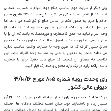
یکی دیگر از شرایط مهم، تناسب مبلغ وجه التزام با خسارت احتمالی
است که از نقض تعهد ناشی می شود. اگرچه ماده ۲۳۰ قانون مدنی
حاکم را ملزم به صدور حکم بر اساس مبلغ توافق شده می داند، اما
در عمل، قضات و محاکم قضایی به این نکته توجه دارند که مبلغ
وجه التزام نباید به حدی نامتعارف و غیرمنصفانه باشد که آن را با
نظم عمومی، اخلاق حسنه یا اصول عدالت در تعارض ببیند. تعیین
مبالغ بسیار گزاف که به هیچ وجه با خسارت واقعی تناسب ندارد،
می تواند منجر به تعدیل یا حتی رد مطالبه وجه التزام شود. این
تناسب به معنای آن نیست که مبلغ باید دقیقاً برابر با خسارت
باشد، بلکه باید در یک بازه معقول و متعارف قرار گیرد.
رای وحدت رویه شماره ۸۰۵ مورخ ۹۹/۱۰/۱۶
دیوان عالی کشور
در گذشته، در خصوص میزان اعتبار وجه التزام در مواردی که مبلغ آن
بسیار زیاد و نامتعارف بود، میان شعب مختلف دادگاه ها اختلاف
نظر وجود داشت. برخی قضات با استناد به اصول عدالت و نظم