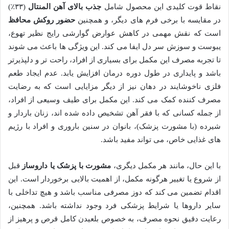
نقاط قوت کلیدی این محصول شامل
جذب بالای آهن المنتال
(۳۳٪)
در مقایسه با برخی فرم های دیگر، و همچنین
حضور روکش محافظ
است که نقش مهمی در کاهش عوارض گوارشی رایج نظیر تهوع،
یبوست و سوزش سر دل ایفا می کند. این ویژگی ها باعث می شوند
تا تجربه مصرف این مکمل برای بسیاری از افراد، راحت تر و دلپذیرتر
باشد و پایداری در طول دوره درمان افزایش یابد. عدم ایجاد طعم
فلزی ناخوشایند در دهان نیز از دیگر مزایایی است که به رضایت
مصرف کننده کمک می کند. این مکمل برای طیف وسیعی از افراد،
از جمله کسانی که با فقر آهن تشخیص داده شده اند، زنان باردار و
شیرده (با مشورت پزشک)، بانوان در سنین باروری و افراد با رژیم
های غذایی خاص، می تواند مفید باشد.
با این حال، مانند هر مکمل دیگری،
مشورت با پزشک یا داروساز
قبل
از شروع یا تغییر هرگونه مکمل، از اهمیت بالایی برخوردار است. این
اقدام تضمین می کند که دوز مصرفی مناسب باشد و هیچ تداخلی با
سایر داروها یا شرایط پزشکی فرد وجود نداشته باشد. همچنین،
رعایت دقیق نحوه مصرف، به خصوص بلعیدن کامل قرص و پرهیز از