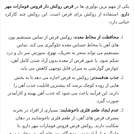
یکی از مهم ترین نوآوری ها در
قرص روکش دار فروس فومارات مهر
دارو
، استفاده از روکش برای قرص است. این روکش چند کارکرد
حیاتی دارد:
محافظت از مخاط معده:
روکش قرص از تماس مستقیم یون
های آهن با مخاط حساس معده جلوگیری می کند. تماس
مستقیم می تواند منجر به تحریک، تهوع، سوزش سر دل و درد
شکم شود. با عبور قرص از معده بدون آزاد شدن کامل آهن،
عوارض گوارشی به میزان قابل توجهی کاهش می یابد.
جذب هدفمندتر:
روکش به قرص اجازه می دهد تا به بخش
هایی از روده کوچک برسد که بیشترین قابلیت جذب آهن را
دارند. این فرآیند باعث می شود که جذب آهن بهینه و کارآمدتر
صورت گیرد.
عدم ایجاد طعم فلزی ناخوشایند:
بسیاری از افراد در تجربه
مصرف قرص های آهن، از طعم فلزی ناخوشایند در دهان
شکایت دارند. روکش قرص فروس فومارات مهر دارو، با
جلوگیری از آزاد شدن زودهنگام یون های آهن در دهان و مری،