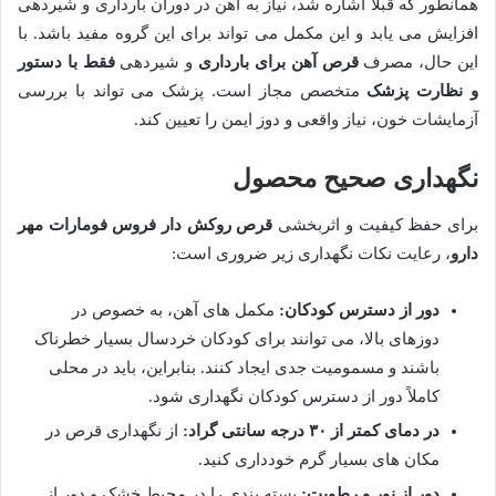
همانطور که قبلاً اشاره شد، نیاز به آهن در دوران بارداری و شیردهی
افزایش می یابد و این مکمل می تواند برای این گروه مفید باشد. با
این حال، مصرف
قرص آهن برای بارداری
و شیردهی
فقط با دستور
و نظارت پزشک
متخصص مجاز است. پزشک می تواند با بررسی
آزمایشات خون، نیاز واقعی و دوز ایمن را تعیین کند.
نگهداری صحیح محصول
برای حفظ کیفیت و اثربخشی
قرص روکش دار فروس فومارات مهر
دارو
، رعایت نکات نگهداری زیر ضروری است:
دور از دسترس کودکان:
مکمل های آهن، به خصوص در
دوزهای بالا، می توانند برای کودکان خردسال بسیار خطرناک
باشند و مسمومیت جدی ایجاد کنند. بنابراین، باید در محلی
کاملاً دور از دسترس کودکان نگهداری شود.
در دمای کمتر از ۳۰ درجه سانتی گراد:
از نگهداری قرص در
مکان های بسیار گرم خودداری کنید.
دور از نور و رطوبت:
بسته بندی را در محیط خشک و دور از