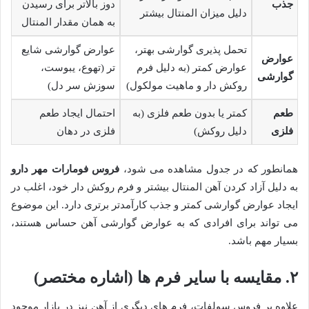
جذب
دوز بالاتر برای رسیدن
دلیل میزان المنتال بیشتر
به همان مقدار المنتال
تحمل پذیری گوارشی بهتر،
عوارض گوارشی شایع
عوارض
عوارض کمتر (به دلیل فرم
تر (تهوع، یبوست،
گوارشی
روکش دار و ماهیت مولکول)
سوزش سر دل)
طعم
کمتر یا بدون طعم فلزی (به
احتمال ایجاد طعم
فلزی
دلیل روکش)
فلزی در دهان
همانطور که در جدول مشاهده می شود،
فروس فومارات مهر دارو
به دلیل آزاد کردن آهن المنتال بیشتر و فرم روکش دار خود، اغلب در
ایجاد عوارض گوارشی کمتر و جذب کارآمدتر برتری دارد. این موضوع
می تواند برای افرادی که به عوارض گوارشی آهن حساس هستند،
بسیار مهم باشد.
۲. مقایسه با سایر فرم ها (اشاره مختصر)
علاوه بر فروس سولفات، فرم های دیگری از آهن نیز در بازار موجود