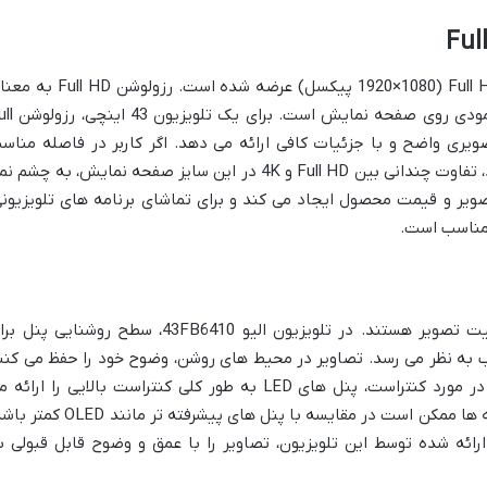
این تلویزیون با سایز 43 اینچ و رزولوشن Full HD (1920×1080 پیکسل) عرضه شده است. رزولوشن
وجود 1920 پیکسل افقی و 1080 پیکسل عمودی روی صفحه نمای
صویری واضح و با جزئیات کافی ارائه می دهد. اگر کاربر در فاصله مناس
(معمولاً 1.5 تا 2.5 متر) از تلویزیون قرار گیرد، تفاوت چندانی بین Full HD و 4K در این سایز صفحه نمایش، به چشم
ویر و قیمت محصول ایجاد می کند و برای تماشای برنامه های تلویزیونی
 مناسب است.
روشنایی و کنتراست دو عامل مهم در کیفیت تصویر هستند. در تلویزیون الیو 43FB6410، سطح روشنایی پن
سب به نظر می رسد. تصاویر در محیط های روشن، وضوح خود را حفظ می کنن
و جزئیات به خوبی قابل مشاهده هستند. در مورد کنتراست، پنل های LED به طور کلی کنتراست بالایی را ارائ
دهند، اما عمق رنگ مشکی و جزئیات در سایه ها ممکن است در مقایسه با پنل های پیشرفته تر مانند
ارائه شده توسط این تلویزیون، تصاویر را با عمق و وضوح قابل قبولی ب