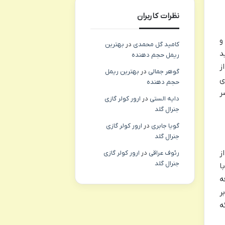
نظرات کاربران
 و
کامید گل محمدی
در
بهترین
د
ریمل حجم دهنده
ز
گوهر جمالی
در
بهترین ریمل
ی
حجم دهنده
ر
دایه الستی
در
ارور کولر گازی
جنرال گلد
گویا جابری
در
ارور کولر گازی
جنرال گلد
 از
رئوف عراقی
در
ارور کولر گازی
جنرال گلد
ا
ه
ر
ه