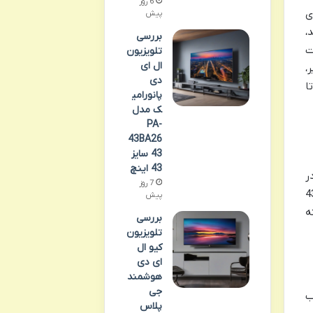
6 روز
وی
پیش
ید،
بررسی
ت
تلویزیون
ال ای
،
دی
ا
پانورامی
ک مدل
PA-
43BA26
43 سایز
43 اینچ
ر
7 روز
ون الیو 43FB6410
پیش
ه
بررسی
تلویزیون
کیو ال
ای دی
هوشمند
جی
اب
پلاس