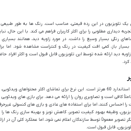
گ در تلویزیون الیو 43FB6410 برای یک تلویزیون در این رده قیمتی، مناسب است. رنگ ها به طور طبیعی
به دیداری مطلوبی را برای اکثر کاربران فراهم می کند. با این حال، نبای
ای رنگی بسیار وسیع را داشت. در مورد زاویه دید، همانند بسیاری ا
ت در زوایای بسیار باز، کمی افت کیفیت در رنگ و کنتراست مشاهده شود. اما برا
ویه دید ارائه شده توسط این تلویزیون قابل قبول است و اکثر افراد حاض
کرد.
ر
نرخ تازه سازی در تلویزیون الیو 43FB6410، استاندارد 60 هرتز است. این نرخ برای تماشای اکثر محتواهای ویدئویی،
املاً کافی است و تصاویری روان را ارائه می دهد. برای بازی های ویدئویی ب
ت را احساس کنند، اما برای استفاده های عادی و بازی های کنسولی غیرحرف
ویزیون، وظیفه بهبود کیفیت تصویر، کاهش نویز و بهینه سازی رنگ ها را ب
 تصویر معمولاً توسط سازندگان اعلام نمی شود، اما عملکرد کلی آن در ارائ