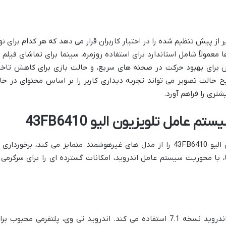
چندین حالت تصویر از پیش تنظیم شده را در اختیار کاربران قرار می دهد که هر کدام برای ن
معمولاً شامل استاندارد برای استفاده روزمره، سینما برای تماشای فیلم ب
ش برای بهبود حرکت در صحنه های سریع، و حالت بازی برای کاهش تاخی
 انتخاب صحیح حالت تصویر می تواند تجربه دیداری کاربر را بر اساس محتوای در حا
ری را فراهم آورد.
امل تلویزیون الیو 43FB6410
یکی از اصلی ترین ویژگی هایی که تلویزیون الیو 43FB6410 را از مدل های غیرهوشمند متمایز می کند، برخورداری
با محوریت سیستم عامل اندروید، امکانات گسترده ای را برای سرگرمی 
تلویزیون الیو 43FB6410 از سیستم عامل اندروید نسخه 7.1 استفاده می کند. اندروید تی وی، پلتفرمی محبوب ب