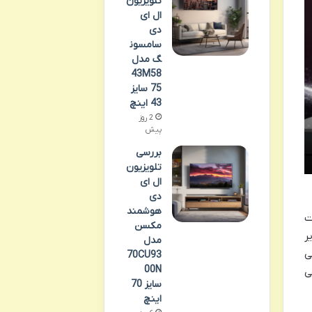
تلویزیون
ال ای
دی
سامسون
گ مدل
43M58
75 سایز
43 اینچ
2 روز
پیش
بررسی
تلویزیون
ال ای
دی
هوشمند
ست
مکسن
یر
مدل
ی
70CU93
00N
ی
سایز 70
اینچ