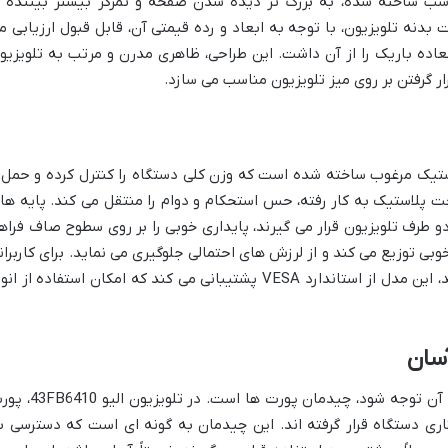
سب ساخته شده، به بزرگ تر دیده شدن صفحه و تمرکز بیشتر بیننده ب
ه تلویزیون، با توجه به ابعاد و رده قیمتی آن، قابل قبول ارزیابی م
لعاده باریک را از آن داشت. این طراحی، ظاهری مدرن و مرتب به تلویزیو
ار گرفتن بر روی میز تلویزیون مناسب می سازد.
یو 43FB6410 عمدتاً از پلاستیک مرغوب ساخته شده است که وزن کلی دستگاه را کنترل کرده و حمل
ت پلاستیک به کار رفته، حس استحکام و دوام را منتقل می کند. پایه ها
دو طرف تلویزیون قرار می گیرند، پایداری خوبی را بر روی سطوح صاف فراه
 خوبی توزیع می کند و از لرزش های احتمالی جلوگیری می نماید. برای کاربران
که قصد نصب تلویزیون بر روی دیوار را دارند، این مدل از استاندارد VESA پشتیبانی می کند که امکان استفاده از ا
سان
یکی از نکاتی که در طراحی تلویزیون باید به آن توجه شود، چیدمان پورت ها است. در 
ی دستگاه قرار گرفته اند. این چیدمان به گونه ای است که دسترسی ب