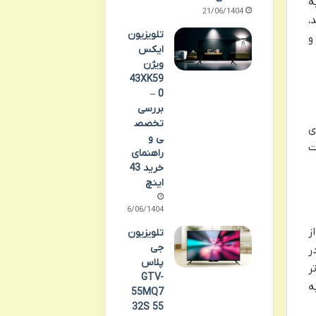
به
21/06/1404
،
تلویزیون
و
ایکس
ویژن
43XK59
0 –
بررسی
تخصص
 تکنولوژی
ی و
ت
راهنمای
خرید 43
اینچ
06/06/1404
فاده از
تلویزیون
جی
ر
پلاس
ر
GTV-
به
55MQ7
32S 55