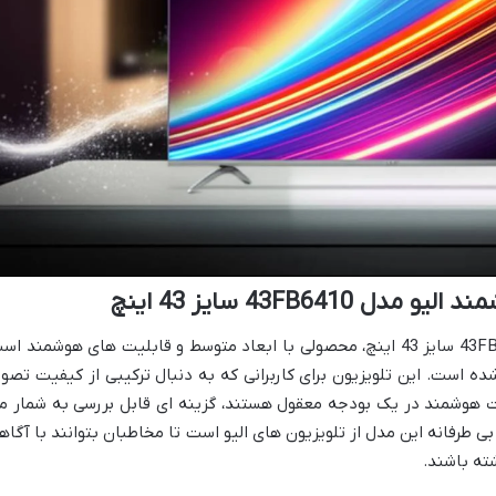
43FB64 سایز 43 اینچ
تلویزیون ال ای دی هوشمند الیو مدل 43FB6410 سایز 43 اینچ، محصولی با ابعاد متوسط و قابلیت های هوشمند ا
Full  به بازار عرضه شده است. این تلویزیون برای کاربرانی که به دنبال ترکیبی از کیفیت تصو
ت هوشمند در یک بودجه معقول هستند، گزینه ای قابل بررسی به شمار م
بی طرفانه این مدل از تلویزیون های الیو است تا مخاطبان بتوانند با آگاه
ته باشند.