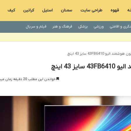
نه
قهوه
طراحی سایت
سمنان
استیل
کراتین
کیف
گری و اقامتی
ورزشی
پزشکی
فرهنگ و هنر
فیلم و سریال
الیو 43FB6410 سایز 43 اینچ
ز 43 اینچ
خواندن این مطلب 20 دقیقه زمان میبرد