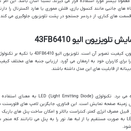
های پرکاربرد مانند HDMI و USB که معمولاً بیشتر مورد استفاده قرار می گیرند، نسبتاً آسان باشد. این امر 
 های جانبی مانند کنسول بازی، فلش مموری یا هارد اکسترنال را دارند
 قسمت های کناری، از دردسر جستجو در پشت تلویزیون جلوگیری می کند 
ویزیون الیو 43FB6410
یکی از مهم ترین فاکتورها در انتخاب تلویزیون، کیفیت تصویر آن است. تلویزیون الیو 43FB6410 با تکیه بر
، تجربه ای بصری را برای کاربران خود به ارمغان می آورد. ارزیابی جنبه های مختلف کیفی
 بینانه از قابلیت های این مدل داشته باشند.
تلویزیون الیو 43FB6410 از پنل LED بهره می برد. تکنولوژی LED (Light Emitting Diode) به معنای است
س زمینه صفحه نمایش است. این فناوری، جایگزین لامپ های فلورسنت د
و مزایایی از قبیل مصرف انرژی کمتر، کنتراست بالاتر و امکان ساخت پنل های باریک ت
را به همراه دارد. در این مدل، دیودهای LED به صورت مستقیم یا از لبه ها، نور را به پنل می تابانند که منجر 
شود.