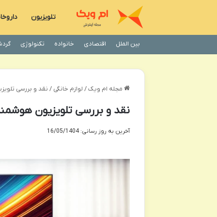
تلویزیون
داروخا
بین الملل
اقتصادی
خانواده
تکنولوژی
گردش
مجله ام ویک
/
لوازم خانگی
/
نقد و بررسی تلویزیون هوشمند 
نقد و بررسی تلویزیون هوشمند الیو 43FB6410 سای
آخرین به روز رسانی: 16/05/1404