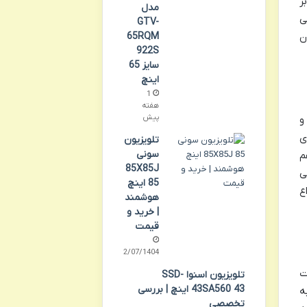
ر
مدل
ی
GTV-
65RQM
ن
922S
سایز 65
اینچ
1
هفته
پیش
 و
ی
تلویزیون
سونی
م
85X85J
ی
85 اینچ
نواع
هوشمند
| خرید و
قیمت
12/07/1404
تلویزیون الیو 43FB6410، پورت
تلویزیون اسنوا SSD-
43SA560 43 اینچ | بررسی
ه
تخصصی