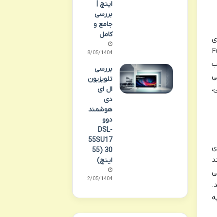
اینچ |
بررسی
جامع و
کامل
 Full HD به معنای
ش است. برای یک تلویزیون 43 اینچی، رزولوشن Full
28/05/1404
ب
بررسی
 نمی
تلویزیون
،
ال ای
دی
هوشمند
دوو
DSL-
55SU17
ل برای
30 (55
د
اینچ)
ه می
22/05/1404
 OLED کمتر باشد.
ه