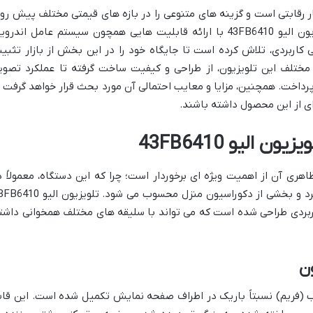
ای هوشمند 43 اینچی، بسیار رقابتی است و گزینه های متنوعی را در بازه های قیمتی مختلف پیش ر
خریداران قرار می دهد. در این میان، تلویزیون الیو 43FB6410 با ارائه قابلیت هایی همچون سیستم عامل اندرو
 کاربردی، تلاش کرده است تا جایگاه خود را در این بخش از بازار تثبی
مختلف این تلویزیون، از طراحی و کیفیت ساخت گرفته تا عملکرد تصویر
اخت. همچنین، مزایا و معایب احتمالی آن مورد بحث قرار خواهد گرفت ت
ه ای از این محصول داشته باشند.
الیو 43FB6410
ری آن از اهمیت ویژه ای برخوردار است؛ چرا که این دستگاه، معمولاً د
مرکز فضای نشیمن یا اتاق خواب قرار می گیرد و بخشی از دکوراسیون منزل محسوب می شود. تلویزی
تی و کاربردی طراحی شده است که می تواند با سلیقه های مختلف همخوانی داشت
ن
یی تلویزیون الیو 43FB6410 با قاب (فریم) نسبتاً باریک در اطراف صفحه نمایش تکمیل شده است. این ق