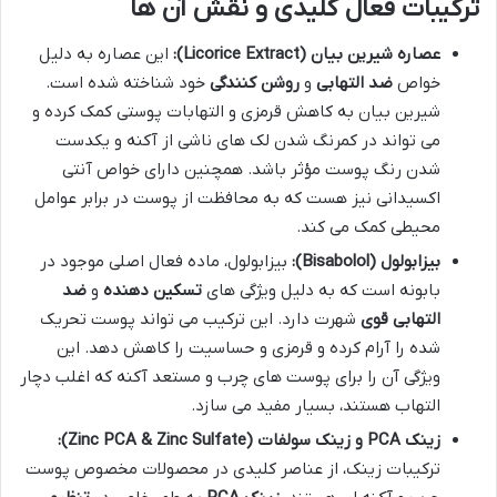
ترکیبات فعال کلیدی و نقش آن ها
عصاره شیرین بیان (Licorice Extract):
این عصاره به دلیل
خواص
ضد التهابی
و
روشن کنندگی
خود شناخته شده است.
شیرین بیان به کاهش قرمزی و التهابات پوستی کمک کرده و
می تواند در کمرنگ شدن لک های ناشی از آکنه و یکدست
شدن رنگ پوست مؤثر باشد. همچنین دارای خواص آنتی
اکسیدانی نیز هست که به محافظت از پوست در برابر عوامل
محیطی کمک می کند.
بیزابولول (Bisabolol):
بیزابولول، ماده فعال اصلی موجود در
بابونه است که به دلیل ویژگی های
تسکین دهنده
و
ضد
التهابی قوی
شهرت دارد. این ترکیب می تواند پوست تحریک
شده را آرام کرده و قرمزی و حساسیت را کاهش دهد. این
ویژگی آن را برای پوست های چرب و مستعد آکنه که اغلب دچار
التهاب هستند، بسیار مفید می سازد.
زینک PCA و زینک سولفات (Zinc PCA & Zinc Sulfate):
ترکیبات زینک، از عناصر کلیدی در محصولات مخصوص پوست