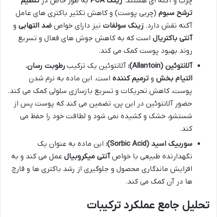
چرب و آکنه ای هستند.
زینک PCA
به طور خاص در
تنظیم
ترشح سبوم
(چربی پوست) و کاهش تکثیر باکتری های عامل
آکنه نقش دارد.
زینک سولفات
نیز دارای خواص
ضد التهابی
و
آنتی باکتریال
است که به کاهش جوش های فعال و تسریع
روند بهبود پوست کمک می کند.
آلانتوئین (Allantoin):
آلانتوئین یک ترکیب
رطوبت رسان
،
التیام بخش
و
ترمیم کننده
است. این ماده به نرم شدن
پوست، کاهش تحریکات و تسریع بازسازی سلولی کمک می کند.
حضور آلانتوئین در این پن، تضمین می کند که پوست پس از
شستشو، خشک و کشیده نمی شود و لطافت خود را حفظ می
کند.
سوربیک اسید (Sorbic Acid):
این ماده به عنوان یک
نگهدارنده طبیعی با خواص
آنتی میکروبیال
عمل می کند و به
افزایش ماندگاری محصول و جلوگیری از رشد باکتری ها و قارچ
ها در آن کمک می کند.
تحلیل جامع عملکرد ترکیبات