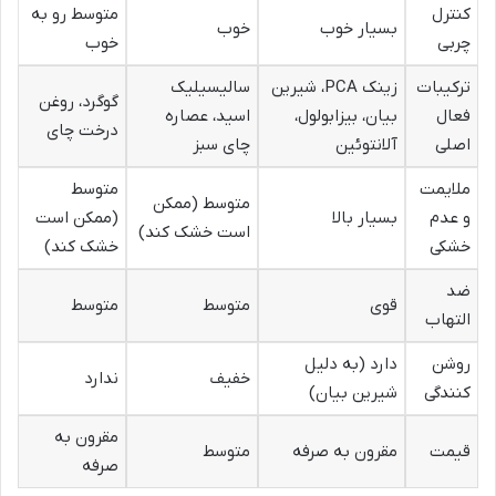
کنترل
متوسط رو به
بسیار خوب
خوب
چربی
خوب
ترکیبات
زینک PCA، شیرین
سالیسیلیک
گوگرد، روغن
فعال
بیان، بیزابولول،
اسید، عصاره
درخت چای
اصلی
آلانتوئین
چای سبز
ملایمت
متوسط
متوسط (ممکن
و عدم
بسیار بالا
(ممکن است
است خشک کند)
خشکی
خشک کند)
ضد
قوی
متوسط
متوسط
التهاب
روشن
دارد (به دلیل
خفیف
ندارد
کنندگی
شیرین بیان)
مقرون به
قیمت
مقرون به صرفه
متوسط
صرفه