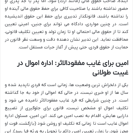
آینده، صاحب حقوق مالی (مانند ارث) شود، اما پدر یا جد پدری او
حضور نداشته باشند یا صلاحیت کافی برای حفظ حقوق مالی آینده او
را نداشته باشند، قانونگذار تدبیری برای حفظ این حقوق اندیشیده
است. در چنین مواردی، دادگاه می تواند برای جنین، امینی تعیین
کند تا از حقوق مالی احتمالی او تا زمان تولد و تعیین تکلیف قانونی،
محافظت نماید. این تدبیر نشان دهنده دقت و وسعت نظر قانون در
حمایت از حقوق فردی، حتی پیش از آغاز حیات مستقل است.
امین برای غایب مفقودالاثر: اداره اموال در
غیبت طولانی
یکی از دلخراش ترین وضعیت ها، زمانی است که فردی ناپدید شده و
سال ها از او خبری نیست، در حالی که اموالی از خود به جا گذاشته
است. در چنین شرایطی که فرد غایب مفقودالاثر نامیده می شود و
تکلیف اموال او مشخص نیست، قانون برای جلوگیری از تضییع
دارایی هایش، اقدام به نصب امین می کند. این امین، مسئول اداره
اموال غایب است تا زمانی که تکلیف او روشن شود (بازگشت، فوت او
محرز شود، یا زمان تعیین امین دائم یا تحویل به ورثه فرا رسد). این