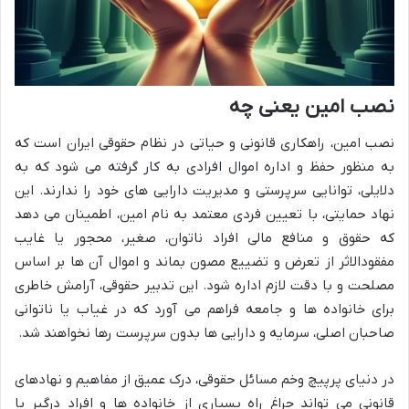
نصب امین یعنی چه
نصب امین، راهکاری قانونی و حیاتی در نظام حقوقی ایران است که
به منظور حفظ و اداره اموال افرادی به کار گرفته می شود که به
دلایلی، توانایی سرپرستی و مدیریت دارایی های خود را ندارند. این
نهاد حمایتی، با تعیین فردی معتمد به نام امین، اطمینان می دهد
که حقوق و منافع مالی افراد ناتوان، صغیر، محجور یا غایب
مفقودالاثر از تعرض و تضییع مصون بماند و اموال آن ها بر اساس
مصلحت و با دقت لازم اداره شود. این تدبیر حقوقی، آرامش خاطری
برای خانواده ها و جامعه فراهم می آورد که در غیاب یا ناتوانی
صاحبان اصلی، سرمایه و دارایی ها بدون سرپرست رها نخواهند شد.
در دنیای پرپیچ وخم مسائل حقوقی، درک عمیق از مفاهیم و نهادهای
قانونی می تواند چراغ راه بسیاری از خانواده ها و افراد درگیر با