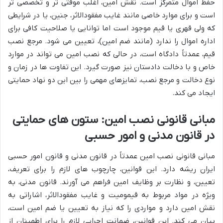
حفظ اموال متمرکز است. نقش امین، اغلب موقتی تر و تخصصی تر
است و برای موارد خاصی مانند غایب مفقودالاثر، جنین، یا در شرایطی
که ولی قهری یا قیم موجود است اما توانایی یا صلاحیت کافی برای
اداره اموال را ندارد (مانند ضم امین)، تعیین می شود. مرجع نصب
قیم، عمدتاً دادگاه است، در حالی که نصب امین می تواند در موارد
خاص و با دخالت دادستان نیز صورت گیرد. این تفاوت ها در زمان و
نوع دخالت و مرجع نصب، تمایزهای مهمی را بین این دو نهاد حمایتی
ایجاد می کند.
مبانی قانونی نصب امین: ستون های حمایتی
در قانون مدنی و امور حسبی
مبانی قانونی نصب امین عمدتاً در قانون مدنی و قانون امور حسبی
ایران ریشه دارد. این قوانین، چارچوب های لازم را برای تعریف،
تعیین، و نظارت بر وظایف امین فراهم می آورند. قانون مدنی، به
ویژه در مواد مربوط به قیمومیت و غایب مفقودالاثر، اشاراتی به
نقش امین دارد و مواردی را که نیاز به تعیین یا ضم امین است،
بیان می کند. این قوانین، ضمانت اجرایی لازم را برای اطمینان از