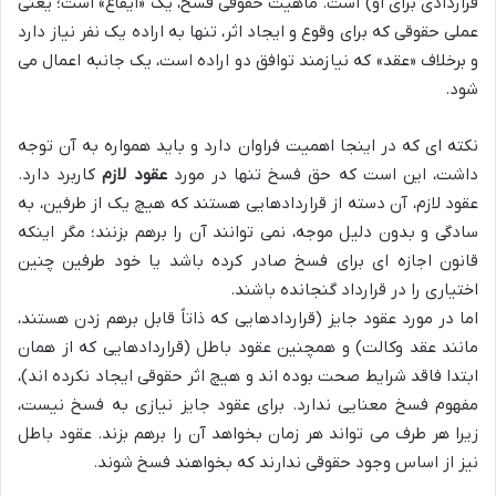
قراردادی برای او) است. ماهیت حقوقی فسخ، یک «ایقاع» است؛ یعنی
عملی حقوقی که برای وقوع و ایجاد اثر، تنها به اراده یک نفر نیاز دارد
و برخلاف «عقد» که نیازمند توافق دو اراده است، یک جانبه اعمال می
شود.
نکته ای که در اینجا اهمیت فراوان دارد و باید همواره به آن توجه
داشت، این است که حق فسخ تنها در مورد
عقود لازم
کاربرد دارد.
عقود لازم، آن دسته از قراردادهایی هستند که هیچ یک از طرفین، به
سادگی و بدون دلیل موجه، نمی توانند آن را برهم بزنند؛ مگر اینکه
قانون اجازه ای برای فسخ صادر کرده باشد یا خود طرفین چنین
اختیاری را در قرارداد گنجانده باشند.
اما در مورد عقود جایز (قراردادهایی که ذاتاً قابل برهم زدن هستند،
مانند عقد وکالت) و همچنین عقود باطل (قراردادهایی که از همان
ابتدا فاقد شرایط صحت بوده اند و هیچ اثر حقوقی ایجاد نکرده اند)،
مفهوم فسخ معنایی ندارد. برای عقود جایز نیازی به فسخ نیست،
زیرا هر طرف می تواند هر زمان بخواهد آن را برهم بزند. عقود باطل
نیز از اساس وجود حقوقی ندارند که بخواهند فسخ شوند.