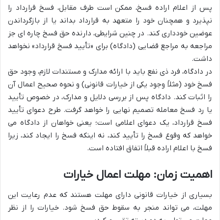
پس از اعلام اراده فسخ، ممکن است طرف مقابل، فسخ قرارداد را
نپذیرد و همچنان خود را متعهد به قرارداد بداند یا از بازگرداندن
عوضین خودداری کند. در چنین شرایطی، دارنده حق فسخ چاره ای جز
مراجعه به مراجع قضایی (دادگاه) برای «تأیید فسخ قرارداد» نخواهد
داشت.
در دادگاه، فرد ذی نفع باید با ارائه مدارک و مستندات لازم، وجود حق
فسخ خود (مثلاً وجود یکی از خیارات قانونی) و نحوه صحیح اعمال آن
را اثبات کند. دادگاه پس از بررسی دلایل و مدارک، در خصوص تأیید
یا رد فسخ معامله تصمیم نهایی را خواهد گرفت. طرح دعوای تأیید
فسخ قرارداد، یک دعوای اعلامی است؛ یعنی خواهان از دادگاه می
خواهد که وقوع فسخ را تأیید کند، نه اینکه فسخ را ایجاد کند، زیرا
فسخ با اعلام اراده قبلاً اتفاق افتاده است.
اهمیت زمان: مهلت اعمال خیارات
بسیاری از خیارات قانونی دارای مهلت هستند که عدم رعایت این
مهلت، می تواند منجر به سقوط حق فسخ شود. خیارات را از نظر