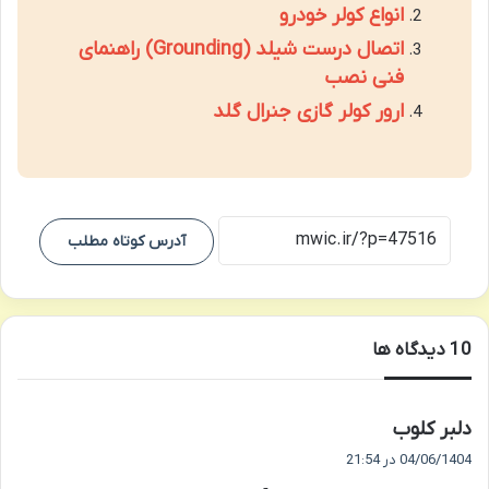
انواع کولر خودرو
اتصال درست شیلد (Grounding) راهنمای
فنی نصب
ارور کولر گازی جنرال گلد
آدرس کوتاه مطلب
‫10 دیدگاه ها
گ
دلبر کلوب
ف
04/06/1404 در 21:54
ت