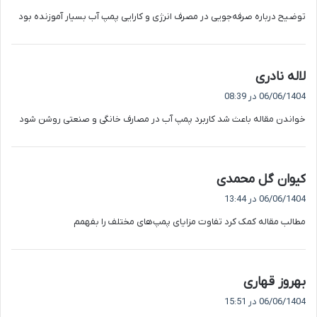
ت
توضیح درباره صرفه‌جویی در مصرف انرژی و کارایی پمپ آب بسیار آموزنده بود
:
گ
لاله نادری
ف
06/06/1404 در 08:39
ت
خواندن مقاله باعث شد کاربرد پمپ آب در مصارف خانگی و صنعتی روشن شود
:
گ
کیوان گل محمدی
ف
06/06/1404 در 13:44
ت
مطالب مقاله کمک کرد تفاوت مزایای پمپ‌های مختلف را بفهمم
:
گ
بهروز قهاری
ف
06/06/1404 در 15:51
ت