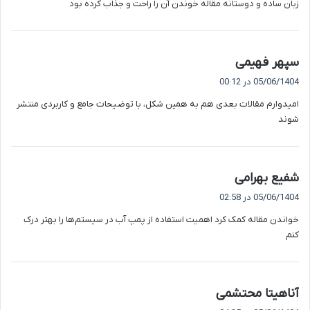
زبان ساده و دوستانه مقاله خوندن آن را راحت و جذاب کرده بود
:
گ
سپهر فهیمی
ف
05/06/1404 در 00:12
ت
امیدوارم مقالات بعدی هم به همین شکل، با توضیحات جامع و کاربردی منتشر
:
شوند
گ
شفیع بهرامی
ف
05/06/1404 در 02:58
ت
خواندن مقاله کمک کرد اهمیت استفاده از پمپ آب در سیستم‌ها را بهتر درک
:
کنم
گ
آناهیتا محتشمی
ف