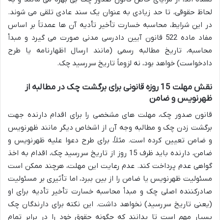
لحاظ حقوقی، تا حد زیادی به عنوان یک سند عادی تلقی می شوند.
در این شرایط، محاسبه خسارت تأخیر تأدیه آن ها عمدتاً بر اساس
مفاد ماده 522 قانون آیین دادرسی مدنی صورت می گیرد و مبدأ
محاسبه، تاریخ مطالبه رسمی (مانند ارسال اظهارنامه یا طرح
دادخواست) خواهد بود، نه لزوماً تاریخ سررسید چک.
نقش مهلت 15 روزه قانونی برای برگشت چک در مطالبه از
ظهرنویس و ضامن
قانون صدور چک، مهلت های مشخصی را برای اقدام دارنده جهت
برگشت زدن چک و مطالبه وجه آن از اشخاص دیگر مانند ظهرنویس
و ضامن تعیین کرده است. مثلاً، برای طرح دعوا علیه ظهرنویس و
ضامن، دارنده باید ظرف 15 روز از تاریخ سررسید چک، اقدام به اخذ
گواهی عدم پرداخت کند. عدم رعایت این مهلت، هرچند ممکن است
مسئولیت ظهرنویس یا ضامن را از بین ببرد، اما تأثیری بر مسئولیت
صادرکننده اصلی چک و مبدأ محاسبه خسارت تأخیر تأدیه برای او
(یعنی تاریخ سررسید) نخواهد داشت. این نکته برای دارندگان چک
بسیار مهم است تا بدانند که چگونه حقوق خود را در برابر تمام