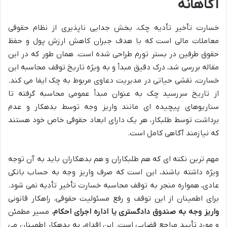
آگاهانه
خسارت تأخیر تأدیه چک، بخش جدایی ناپذیری از نظام حقوقی
معاملات مالی است که با هدف جبران کاهش ارزش پول و حفظ
حقوق طرفین در بستر تورم طراحی شده است. همان طور که در این
مقاله بررسی شد، درک دقیق مبدأ و به ویژه تاریخ توقف محاسبه این
خسارت، نقشی حیاتی در مدیریت دعاوی مربوط به چک ایفا می کند.
از تاریخ سررسید چک به عنوان مبدأ عمومی محاسبه گرفته تا
سناریوهای پیچیده ای مانند واریز وجه توسط بدهکار و عدم
برداشت توسط طلبکار، هر یک دارای ابعاد حقوقی خاص خود هستند
که نیازمند آگاهی کامل است.
مهم ترین نکته ای که هم طلبکاران و هم بدهکاران باید به آن توجه
ویژه داشته باشند، این است که صرف واریز وجه به حساب بانکی
عادی، همواره منجر به توقف محاسبه خسارت تأخیر تأدیه نمی شود.
برای اطمینان از این توقف و رفع مسئولیت حقوقی، راهکار قانونی
واریز وجه به صندوق دادگستری یا اداره اجرای احکام
، مسیر مطمئن
و مورد تأیید مراجع قضایی است. این اقدام، به بدهکار اطمینان می