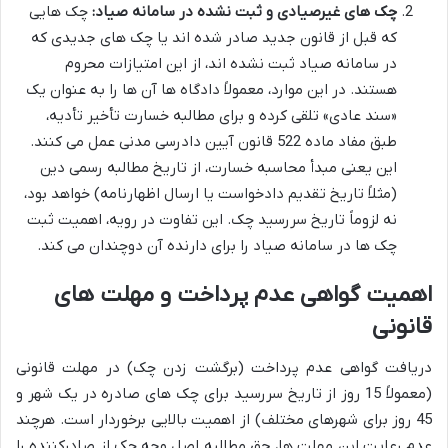
چک های غیرصیادی و ثبت نشده در سامانه صیاد:
چک هایی
که قبل از قانون جدید صادر شده اند یا چک های جدیدی که
در سامانه صیاد ثبت نشده اند، از این امتیازات محروم
هستند. در این موارد، معمولاً دادگاه ها آن ها را به عنوان یک
«سند عادی» تلقی کرده و برای مطالبه خسارت تأخیر تأدیه،
طبق مفاد ماده 522 قانون آیین دادرسی مدنی عمل می کنند.
این یعنی مبدأ محاسبه خسارت، از تاریخ مطالبه رسمی دین
(مثلاً تاریخ تقدیم دادخواست یا ارسال اظهارنامه) خواهد بود،
نه لزوماً تاریخ سررسید چک. این تفاوت در رویه، اهمیت ثبت
چک ها در سامانه صیاد را برای دارنده آن دوچندان می کند.
اهمیت گواهی عدم پرداخت و مهلت های
قانونی
دریافت گواهی عدم پرداخت (برگشت زدن چک) در مهلت قانونی
(معمولاً 15 روز از تاریخ سررسید برای چک های صادره در یک شهر و
45 روز برای شهرهای مختلف) از اهمیت بالایی برخوردار است. هرچند
عدم رعایت این مهلت ها، حق مطالبه اصل وجه چک از صادرکننده را