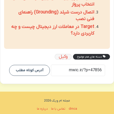
انتخاب پرواز
اتصال درست شیلد (Grounding) راهنمای
فنی نصب
Target در معاملات ارز دیجیتال چیست و چه
کاربردی دارد؟
وکیل
دسته های هم موضوع
آدرس کوتاه مطلب
مجله ام ویک 2026
dmca
تماس با ما
درباره ما