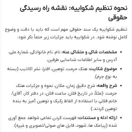
نحوه تنظیم شکواییه: نقشه راه رسیدگی
حقوقی
تنظیم شکواییه یک سند حقوقی مهم است که باید با دقت و وضوح
کامل نوشته شود. در شکواییه باید جزئیات زیر حتماً ذکر شود:
مشخصات شاکی و متشاکی عنه:
نام، نام خانوادگی، شماره ملی،
آدرس و سایر اطلاعات شناسایی طرفین.
موضوع شکایت:
هتک حرمت، توهین، افترا، نشر اکاذیب (بسته
به نوع جرم).
شرح واقعه:
شرح دقیق زمان، مکان، نحوه و جزئیات هتک
حرمت. (مثلاً، در تاریخ فلان، ساعت فلان، در دفتر کار، آقای/
خانم فلانی با استفاده از الفاظ رکیک و توهین آمیز به بنده
توهین کردند.)
ارائه ادله و مستندات:
فهرست کردن تمامی شواهد جمع آوری
شده (پیامک ها، شهود، فایل های صوتی/تصویری و غیره).