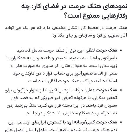
نمودهای هتک حرمت در فضای کار: چه
رفتارهایی ممنوع است؟
هتک حرمت در محیط کار اشکال مختلفی دارد که هر یک می تواند
آثار مخربی بر فرد و سازمان بر جای بگذارد:
هتک حرمت لفظی:
این نوع از هتک حرمت شامل فحاشی،
ناسزاگویی، اهانت مستقیم، تمسخر و طعنه زدن به همکاران یا
زیردستان است. به عنوان مثال، اگر مدیری به صورت مکرر و
علنی از الفاظ تحقیرآمیز برای خطاب قرار دادن کارکنان خود
استفاده کند، مرتکب هتک حرمت لفظی شده است.
هتک حرمت عملی:
حرکات توهین آمیز، ادا و اطوار درآوردن برای
تحقیر دیگران، یا هرگونه تعرض غیر فیزیکی که به قصد خوار
شمردن فرد باشد، در این دسته قرار می گیرد. مثلاً، پوزخند زدن
تمسخرآمیز به هنگام سخنرانی یک همکار در جلسه.
هتک حرمت کتبی/رسانه ای:
با گسترش ابزارهای ارتباطی، این
نوع هتک حرمت نیز شیوع یافته است. شامل ارسال ایمیل های