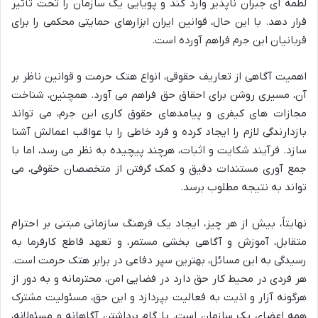
لطمه ای جبران ناپذیر وارد کند و پویایی یک سازمان را تحت تأثیر
قرار دهد. با این حال، قوانین ایران ابزارهای حمایتی محکمی را برای
قربانیان این جرم فراهم آورده است.
اهمیت آگاهی از تعاریف حقوقی، انواع هتک حرمت و قوانین ناظر بر
آن، مسیری روشن برای احقاق حق فراهم می آورد. همچنین، شناخت
مجازات های کیفری و پیامدهای حقوق کاری این جرم، می تواند
بازدارندگی لازم را ایجاد کرده و فرد خاطی را با عواقب اعمالش آشنا
سازد. فرآیند شکایت و اثبات، هرچند پیچیده به نظر می رسد، اما با
جمع آوری مستندات دقیق و کمک گرفتن از متخصصان حقوقی، می
تواند به نتیجه مطلوب برسد.
نهایتاً، بیش از هر چیز، ایجاد یک فرهنگ سازمانی مبتنی بر احترام
متقابل، آموزش و آگاهی بخشی مستمر، و تعهد قاطع کارفرما به
رسیدگی به این مسائل، بهترین سپر دفاعی در برابر هتک حرمت است.
هر فردی در محیط کار حق دارد در فضایی امن، محترمانه و به دور از
هرگونه آزار و اذیت به فعالیت بپردازد و این حق، مسئولیت مشترک
همه اعضای یک سازمان است. با گام برداشتن آگاهانه و مسئولانه،