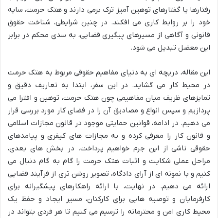
رفتارها یا گفتارهای توهین آمیز ترک برمی دارند و هتک حرمت، سایه
خود را بر روابط کاری می افکند. در چنین شرایطی، شناخت حقوق
قانونی و آگاهی از مسیرهای پیگیری قضایی، به سدی محکم در برابر
این معضل تبدیل می شود.
این مقاله، دریچه ای به دنیای مفاهیم حقوقی مربوط به هتک حرمت
در محیط کار می گشاید. در این سفر، ابتدا به تعاریف دقیق و
تمایزهای ظریف میان مفاهیمی چون هتک حرمت، توهین و افترا می
پردازیم و سپس انواع و مصادیق آن را در فضای کار مورد بررسی قرار
می دهیم. در ادامه، قوانین حمایتی موجود در قانون مجازات اسلامی
و قانون کار را معرفی کرده و به مجازات های کیفری و پیامدهای
حقوقی ناشی از این جرم خواهیم پرداخت. در بخش های بعدی،
مراحل عملی شکایت و اثبات هتک حرمت را گام به گام دنبال می
کنیم و با نمونه ای از آرای دادگاه، تصویر روشن تری از فرآیند قضایی
ارائه می دهیم. در نهایت، با ارائه راهکارهای پیشگیرانه برای
کارفرمایان و توصیه هایی برای کارکنان، مسیر ایجاد و حفظ یک
محیط کاری امن و محترمانه را ترسیم می کنیم تا هر فردی بتواند در