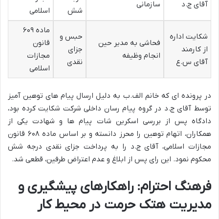
آقای ج.د
سازمانی
شش
اسلامی
ماده ۶۰۹
شکایت اداره
حبس و
فحاشی به مدیر حین
قانون
از کارمند
جزای
انجام وظیفه
مجازات
آقای س.ع
نقدی
اسلامی
در پرونده ای که خانم الف.ب به دلیل ارسال پیام های توهین آمیز
توسط آقای ج.د در گروه پیام رسان داخلی شرکت شکایت کرده بود،
دادگاه پس از بررسی اسکرین شات پیام ها و شهادت یکی از
همکاران، اتهام توهین را محرز دانسته و بر اساس ماده ۶۰۸ قانون
مجازات اسلامی، آقای ج.د را به پرداخت جزای نقدی درجه شش
محکوم نمود. این رای پس از ابلاغ و عدم اعتراض طرفین، قطعی شد.
فرهنگ احترام: راهکارهای پیشگیری و
مدیریت هتک حرمت در محیط کار