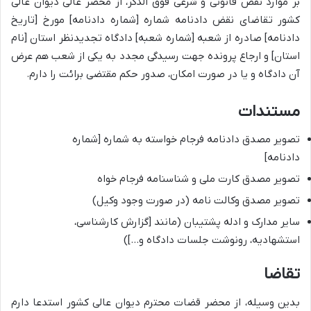
بر موارد نقض قانونی و شرعی فوق الذکر، از محضر عالی دیوان عالی
کشور تقاضای نقض دادنامه شماره [شماره دادنامه] مورخ [تاریخ
دادنامه] صادره از شعبه [شماره شعبه] دادگاه تجدیدنظر استان [نام
استان] و ارجاع پرونده جهت رسیدگی مجدد به یکی از شعب هم عرض
آن دادگاه و یا در صورت امکان، صدور حکم مقتضی برائت را دارم.
مستندات
تصویر مصدق دادنامه فرجام خواسته به شماره [شماره
دادنامه]
تصویر مصدق کارت ملی و شناسنامه فرجام خواه
تصویر مصدق وکالت نامه (در صورت وجود وکیل)
سایر مدارک و ادله پشتیبان (مانند [گزارش کارشناسی،
استشهادیه، رونوشت جلسات دادگاه و…])
تقاضا
بدین وسیله، از محضر قضات محترم دیوان عالی کشور استدعا دارم