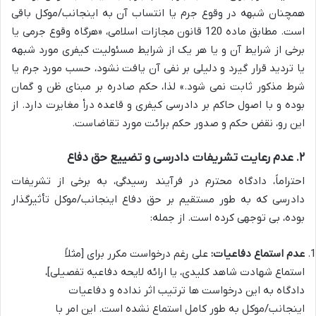
همچنان شبهه در وقوع جرم یا انتساب آن به اینجانب/موکل باقی
است. مطابق ماده 120 قانون مجازات اسلامی، «هرگاه وقوع جرمی یا
برخی از شرایط آن و یا هر یک از شرایط مسئولیت کیفری مورد شبهه
یا تردید قرار گیرد و دلیلی بر نفی آن یافت نشود، حسب مورد جرم یا
شرط مذکور ثابت نمی شود.» لذا، حکم صادره بر مبنای ظن و گمان
بوده و با اصول حاکم بر دادرسی کیفری و قاعده درأ مغایرت دارد. از
این رو، نقض حکم و صدور حکم برائت مورد تقاضاست.
۲. عدم رعایت تشریفات دادرسی و تضییع حق دفاع
احتراماً، دادگاه محترم در فرآیند رسیدگی، به برخی از تشریفات
دادرسی که به طور مستقیم بر حق دفاع اینجانب/موکل تأثیرگذار
بوده، بی توجهی کرده است. از جمله:
عدم استماع دفاعیات:
علی رغم درخواست مکرر برای [مثلاً
استماع شهادت شاهد کلیدی، یا ارائه لایحه دفاعیه تفصیلی]،
دادگاه به این درخواست ها ترتیب اثر نداده و دفاعیات
اینجانب/موکل به طور کامل استماع نشده است. این امر با