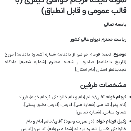
نمونه لایحه فرجام خواهی کیفری (با
قالب عمومی و قابل انطباق)
باسمه تعالی
ریاست محترم دیوان عالی کشور
موضوع:
لایحه فرجام خواهی از دادنامه شماره [شماره دادنامه] مورخ
[تاریخ دادنامه] صادره از شعبه محترم [شماره شعبه] دادگاه
تجدیدنظر استان [نام استان]
مشخصات طرفین
فرجام خواه:
آقای/خانم [نام و نام خانوادگی فرجام خواه]، فرزند
[نام پدر]، کد ملی [شماره ملی]، آدرس: [آدرس دقیق پستی]،
شماره تماس: [شماره تماس]
وکیل فرجام خواه:
(در صورت وجود) آقای/خانم [نام و نام
خانوادگی وکیل]، شماره پروانه [شماره پروانه]، آدرس: [آدرس