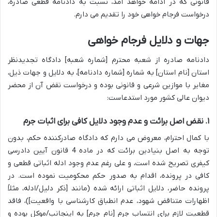
قانونی که در ادامه خواهد آمد، نسبت به دادنامه قطعی صادره،
درخواست فرجام خواهی خود را تقدیم می دارم.
جهات و دلایل فرجام خواهی
دادنامه صادره از شعبه محترم [شماره شعبه] دادگاه تجدیدنظر
استان [نام استان] به شماره [شماره دادنامه]، به دلایل و جهات ذیل،
مغایر با موازین شرعی و قانونی بوده و درخواست نقض آن از محضر
دیوان عالی کشور مورد استدعاست:
۱. نقض اصل برائت و عدم وجود دلایل کافی برای اثبات جرم
با کمال احترام، معروض می دارم که دادگاه صادرکننده حکم، بدون
توجه به اصل بنیادین برائت که در ماده 4 قانون آیین دادرسی
کیفری تصریح شده است، و علی رغم عدم وجود ادله اثباتی قطعی و
کافی در پرونده، اقدام به صدور حکم محکومیت نموده است. در
پرونده حاضر، دلایل اثباتی ارائه شده (مانند [ذکر دلیل/ادله، مثلاً
اظهارات متناقض شهود، عدم انطباق کارشناسی با واقعیت])، فاقد
قطعیت لازم برای انتساب جرم [نام جرم] به اینجانب/موکل بوده و