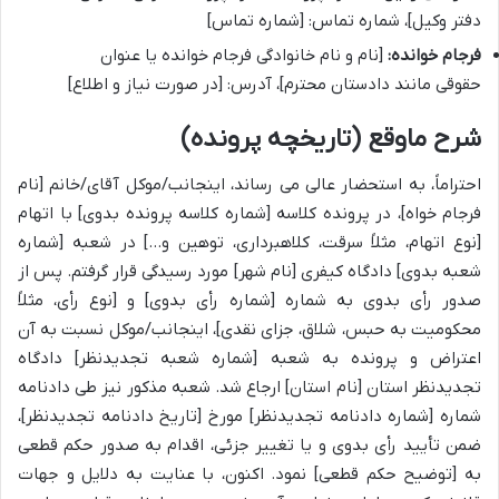
دفتر وکیل]، شماره تماس: [شماره تماس]
فرجام خوانده:
[نام و نام خانوادگی فرجام خوانده یا عنوان
حقوقی مانند دادستان محترم]، آدرس: [در صورت نیاز و اطلاع]
شرح ماوقع (تاریخچه پرونده)
احتراماً، به استحضار عالی می رساند، اینجانب/موکل آقای/خانم [نام
فرجام خواه]، در پرونده کلاسه [شماره کلاسه پرونده بدوی] با اتهام
[نوع اتهام، مثلاً سرقت، کلاهبرداری، توهین و…] در شعبه [شماره
شعبه بدوی] دادگاه کیفری [نام شهر] مورد رسیدگی قرار گرفتم. پس از
صدور رأی بدوی به شماره [شماره رأی بدوی] و [نوع رأی، مثلاً
محکومیت به حبس، شلاق، جزای نقدی]، اینجانب/موکل نسبت به آن
اعتراض و پرونده به شعبه [شماره شعبه تجدیدنظر] دادگاه
تجدیدنظر استان [نام استان] ارجاع شد. شعبه مذکور نیز طی دادنامه
شماره [شماره دادنامه تجدیدنظر] مورخ [تاریخ دادنامه تجدیدنظر]،
ضمن تأیید رأی بدوی و یا تغییر جزئی، اقدام به صدور حکم قطعی
به [توضیح حکم قطعی] نمود. اکنون، با عنایت به دلایل و جهات