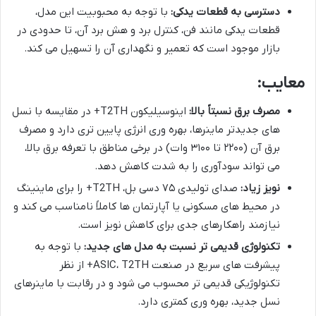
دسترسی به قطعات یدکی:
با توجه به محبوبیت این مدل،
قطعات یدکی مانند فن، کنترل برد و هش برد آن، تا حدودی در
بازار موجود است که تعمیر و نگهداری آن را تسهیل می کند.
معایب:
مصرف برق نسبتاً بالا:
اینوسیلیکون T2TH+ در مقایسه با نسل
های جدیدتر ماینرها، بهره وری انرژی پایین تری دارد و مصرف
برق آن (۲۲۰۰ تا ۳۱۰۰ وات) در برخی مناطق با تعرفه برق بالا،
می تواند سودآوری را به شدت کاهش دهد.
نویز زیاد:
صدای تولیدی ۷۵ دسی بل، T2TH+ را برای ماینینگ
در محیط های مسکونی یا آپارتمان ها کاملاً نامناسب می کند و
نیازمند راهکارهای جدی برای کاهش نویز است.
تکنولوژی قدیمی تر نسبت به مدل های جدید:
با توجه به
پیشرفت های سریع در صنعت ASIC، T2TH+ از نظر
تکنولوژیکی قدیمی تر محسوب می شود و در رقابت با ماینرهای
نسل جدید، بهره وری کمتری دارد.