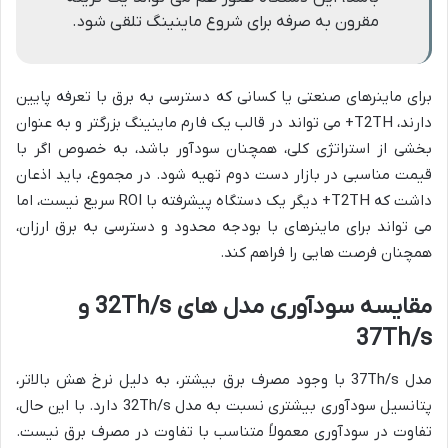
مقرون به صرفه برای شروع ماینینگ تلقی شود.
برای ماینرهای صنعتی یا کسانی که دسترسی به برق با تعرفه پایین
دارند، T2TH+ می تواند در قالب یک فارم ماینینگ بزرگتر و به عنوان
بخشی از استراتژی کلی، همچنان سودآور باشد، به خصوص اگر با
قیمت مناسبی در بازار دست دوم تهیه شود. در مجموع، باید اذعان
داشت که T2TH+ دیگر یک دستگاه پیشرفته با ROI سریع نیست، اما
می تواند برای ماینرهای با بودجه محدود و دسترسی به برق ارزان،
همچنان فرصت هایی را فراهم کند.
مقایسه سودآوری مدل های 32Th/s و
37Th/s
مدل 37Th/s با وجود مصرف برق بیشتر، به دلیل نرخ هش بالاتر،
پتانسیل سودآوری بیشتری نسبت به مدل 32Th/s دارد. با این حال،
تفاوت در سودآوری معمولاً متناسب با تفاوت در مصرف برق نیست.