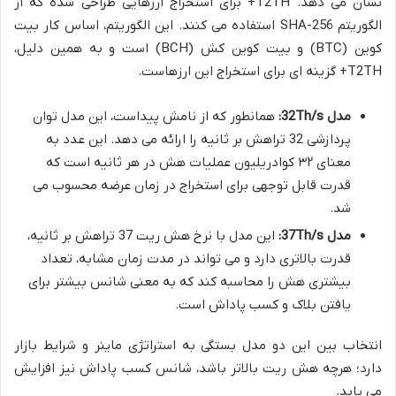
نشان می دهد. T2TH+ برای استخراج ارزهایی طراحی شده که از
الگوریتم SHA-256 استفاده می کنند. این الگوریتم، اساس کار بیت
کوین (BTC) و بیت کوین کش (BCH) است و به همین دلیل،
T2TH+ گزینه ای برای استخراج این ارزهاست.
مدل 32Th/s:
همانطور که از نامش پیداست، این مدل توان
پردازشی 32 تراهش بر ثانیه را ارائه می دهد. این عدد به
معنای ۳۲ کوادریلیون عملیات هش در هر ثانیه است که
قدرت قابل توجهی برای استخراج در زمان عرضه محسوب می
شد.
مدل 37Th/s:
این مدل با نرخ هش ریت 37 تراهش بر ثانیه،
قدرت بالاتری دارد و می تواند در مدت زمان مشابه، تعداد
بیشتری هش را محاسبه کند که به معنی شانس بیشتر برای
یافتن بلاک و کسب پاداش است.
انتخاب بین این دو مدل بستگی به استراتژی ماینر و شرایط بازار
دارد؛ هرچه هش ریت بالاتر باشد، شانس کسب پاداش نیز افزایش
می یابد.