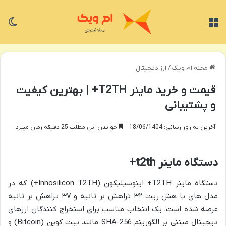
منو
تغی
مجله ام ویک
/
ارز دیجیتال
قیمت و خرید ماینر T2TH+ | بهترین کیفیت
و پشتیبانی
آخرین به روز رسانی: 18/06/1404
خواندن این مطلب 25 دقیقه زمان میبرد
دستگاه ماینر t2th+
دستگاه ماینر T2TH+ اینوسیلیکون (Innosilicon T2TH+) که در
مدل های با هش ریت ۳۲ تراهش بر ثانیه و ۳۷ تراهش بر ثانیه
عرضه شده است، یک انتخاب مناسب برای استخراج کنندگان ارزهای
دیجیتال مبتنی بر الگوریتم SHA-256 مانند بیت کوین (Bitcoin) و