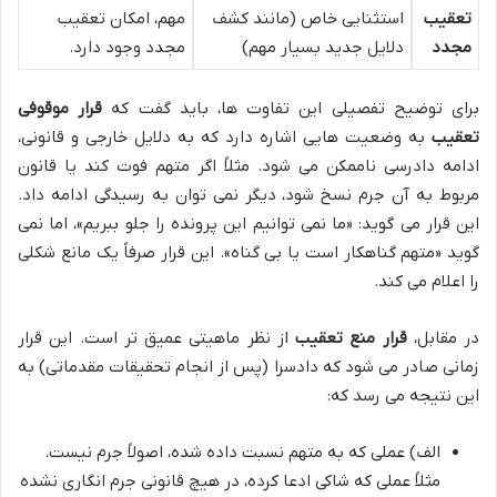
تعقیب
استثنایی خاص (مانند کشف
مهم، امکان تعقیب
مجدد
دلایل جدید بسیار مهم)
مجدد وجود دارد.
برای توضیح تفصیلی این تفاوت ها، باید گفت که
قرار موقوفی
تعقیب
به وضعیت هایی اشاره دارد که به دلایل خارجی و قانونی،
ادامه دادرسی ناممکن می شود. مثلاً اگر متهم فوت کند یا قانون
مربوط به آن جرم نسخ شود، دیگر نمی توان به رسیدگی ادامه داد.
این قرار می گوید: «ما نمی توانیم این پرونده را جلو ببریم»، اما نمی
گوید «متهم گناهکار است یا بی گناه». این قرار صرفاً یک مانع شکلی
را اعلام می کند.
در مقابل،
قرار منع تعقیب
از نظر ماهیتی عمیق تر است. این قرار
زمانی صادر می شود که دادسرا (پس از انجام تحقیقات مقدماتی) به
این نتیجه می رسد که:
الف) عملی که به متهم نسبت داده شده، اصولاً جرم نیست.
مثلاً عملی که شاکی ادعا کرده، در هیچ قانونی جرم انگاری نشده