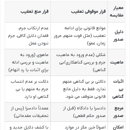
معیار
قرار موقوفی تعقیب
قرار منع تعقیب
مقایسه
موانع قانونی برای ادامه
عدم ارتکاب جرم،
دلیل
تعقیب (مثل فوت متهم، مرور
فقدان دلایل کافی، جرم
صدور
زمان، عفو)
نبودن عمل
شکلی (عدم ورود به ماهیت
ماهوی (ورود به
ماهیت
جرم و بررسی گناهکاری/بی
ماهیت و بررسی ادله
گناهی)
برای اثبات یا رد اتهام)
اثبات
دلالتی بر بی گناهی متهم
دلالت بر عدم انتساب
بی
ندارد، فقط به دلیل مانع
جرم به متهم یا بی
گناهی
قانونی متوقف می شود.
گناهی او دارد.
مرجع
دادسرا یا دادگاه (قبل از
عمدتاً دادسرا (پس از
صدور
صدور حکم قطعی)
تحقیقات مقدماتی)
امکان
اصولاً خیر، مگر در موارد
با کشف دلایل جدید و