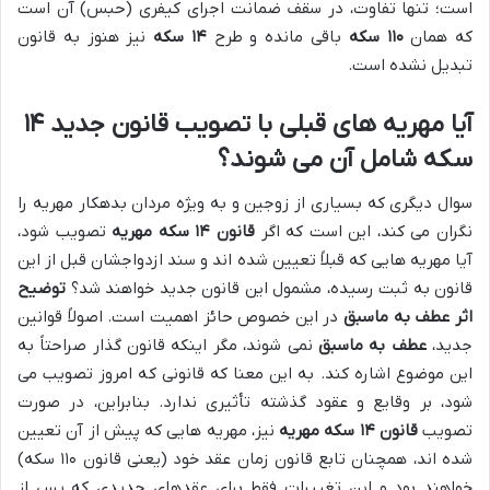
است؛ تنها تفاوت، در سقف ضمانت اجرای کیفری (حبس) آن است
که همان
۱۱۰ سکه
باقی مانده و طرح
۱۴ سکه
نیز هنوز به قانون
تبدیل نشده است.
آیا مهریه های قبلی با تصویب قانون جدید ۱۴
سکه شامل آن می شوند؟
سوال دیگری که بسیاری از زوجین و به ویژه مردان بدهکار مهریه را
نگران می کند، این است که اگر
قانون ۱۴ سکه مهریه
تصویب شود،
آیا مهریه هایی که قبلاً تعیین شده اند و سند ازدواجشان قبل از این
قانون به ثبت رسیده، مشمول این قانون جدید خواهند شد؟
توضیح
اثر عطف به ماسبق
در این خصوص حائز اهمیت است. اصولاً قوانین
جدید،
عطف به ماسبق
نمی شوند، مگر اینکه قانون گذار صراحتاً به
این موضوع اشاره کند. به این معنا که قانونی که امروز تصویب می
شود، بر وقایع و عقود گذشته تأثیری ندارد. بنابراین، در صورت
تصویب
قانون ۱۴ سکه مهریه
نیز، مهریه هایی که پیش از آن تعیین
شده اند، همچنان تابع قانون زمان عقد خود (یعنی قانون ۱۱۰ سکه)
خواهند بود و این تغییرات فقط برای عقدهای جدیدی که پس از