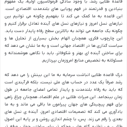
قاعده طلایی رشد، با وجود سادگی فرمولاسیون اولیه، یک مفهوم
بنیادین و قدرتمند در فهم پویایی های بلندمدت اقتصادی است.
این قاعده به ما کمک می کند تا بفهمیم چگونه می توانیم بین
نیازهای نسل امروز و نیازهای نسل های آینده تعادل برقرار کنیم و
چگونه یک جامعه می تواند به بالاترین سطح رفاه پایدار دست یابد.
این چارچوب فکری، همچنان الهام بخش بسیاری از تحلیل ها و
سیاست گذاری ها در اقتصاد جهانی است و به ما نشان می دهد که
برای ساختن آینده ای بهتر و شکوفاتر، باید با نگاهی هوشمندانه و
مسئولانه به تخصیص منابع امروزمان بپردازیم.
درک قاعده طلایی انباشت سرمایه به ما این بینش را می دهد که
رشد صرفاً یک عدد در حساب های ملی نیست، بلکه فرآیندی است
که باید به رفاه بلندمدت و پایدار تمامی اعضای جامعه در طول
زمان بینجامد. این میراث طلایی در علم اقتصاد، همچنان چراغ راهی
برای فهم پیچیدگی های جهان پیرامون ما باقی می ماند و به ما
یادآوری می کند که تصمیمات اقتصادی امروز، آینده ی نسل های
بعدی را رقم می زند. پس، با چشم اندازی روشن و بر پایه این اصول
طلایی، می توانیم گام هایی محکم تر برای ساختن جهانی مرفه تر