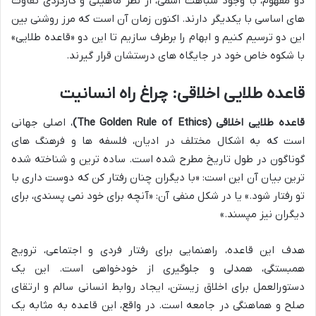
دو مفهوم، با وجود شباهت اسمی، از نظر ماهیتی و کارکردی تفاوت
های اساسی با یکدیگر دارند. اکنون زمان آن است که مرز روشنی بین
این دو ترسیم کنیم و ابهام را برطرف سازیم تا این دو «قاعده طلایی»
با شکوه خاص خود در جایگاه های درستشان قرار گیرند.
قاعده طلایی اخلاقی: چراغ راه انسانیت
قاعده طلایی اخلاقی (The Golden Rule of Ethics)
، اصلی جهانی
است که به اشکال مختلف در ادیان، فلسفه ها و فرهنگ های
گوناگون در طول تاریخ مطرح شده است. ساده ترین و شناخته شده
ترین بیان آن این است: «با دیگران چنان رفتار کن که دوست داری با
تو رفتار شود.» یا در شکل منفی آن: «آنچه برای خود نمی پسندی، برای
دیگران نیز مپسند.»
هدف این قاعده، راهنمایی برای رفتار فردی و اجتماعی، ترویج
همبستگی، همدلی و جلوگیری از خودخواهی است. این یک
دستورالعمل برای اخلاق زیستن، ایجاد روابط انسانی سالم و ارتقای
صلح و هماهنگی در جامعه است. در واقع، این قاعده به مثابه یک