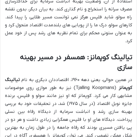
استفاده از آن، وضعیت بهینه انباشت سرمایه برای حداکثرسازی
مصرف سرانه را استخراج و نام گذاری کند. به بیان دیگر، بدون نقشه
راه سولو، شاید فلپس هرگز نمی توانست مسیر طلایی را پیدا کند.
کارهای سولو، درک ما را از پویایی های بلندمدت اقتصاد متحول کرد و
به عنوان ستونی محکم برای تمام نظریه های رشد پس از خود عمل
کرد.
تیالینگ کوپمانز: همسفر در مسیر بهینه
سازی
در همین حوالی، یعنی دهه ۱۹۶۰، اقتصاددان دیگری به نام
تیالینگ
کوپمانز
(Tjalling Koopmans) نیز به طور موازی روی موضوعات
مشابهی کار می کرد. کوپمانز که او نیز مانند سولو و فلپس، برنده
جایزه نوبل اقتصاد (در سال ۱۹۷۵) شد، در تحقیقات خود به بررسی
بهینه سازی رشد و انباشت سرمایه از دیدگاه رفاه بین نسلی
پرداخت. دیدگاه های او با فلپس همگرایی زیادی داشت و هر دو در
پی یافتن مسیری بودند که رفاه جامعه را در طول زمان به بهترین
شکل ممکن تضمین کند. می توان کوپمانز را همسفری آگاه در این