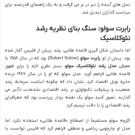
نسل های آینده را نیز در بر می گرفت و به یک راهنمای قدرتمند برای
سیاست گذاران تبدیل شد.
رابرت سولو: سنگ بنای نظریه رشد
نئوکلاسیک
اما داستان شکل گیری قاعده طلایی رشد، پیش از فلپس آغاز شده
بود. پیش از او،
رابرت سولو
(Robert Solow) بود که در سال ۱۹۵۶ با
معرفی
مدل رشد نئوکلاسیک سولو
، بستر نظری لازم را برای ظهور
قاعده طلایی فراهم آورد. مدل سولو، که او را در سال ۱۹۸۷ برنده
جایزه نوبل اقتصاد کرد، نشان داد که چگونه انباشت سرمایه، رشد
جمعیت و پیشرفت تکنولوژی بر رشد اقتصادی بلندمدت تأثیر می
گذارند. تصور کنید سولو یک نقشه بردار زبردست بود که جغرافیای
رشد اقتصادی را با دقت ترسیم کرد.
اگرچه سولو مستقیماً از اصطلاح «قاعده طلایی» استفاده نکرد، اما
مدل او چارچوبی ریاضی و منطقی فراهم کرد که فلپس توانست با