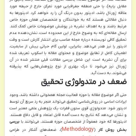
مقابل پایه)، یا حتی منطقه جغرافیایی مورد تمرکز، خارج از حیطه مورد
علاقه ژورنال باشد، ادیتور بدون درنگ آن را رد خواهد کرد. ادیتورها به
دنبال مقالاتی هستند که به خوانندگان و متخصصان همان حوزه خاص
مرتبط باشند و به اهداف نشریه در پوشش موضوعات خاص کمک کنند.
ارسال مقاله‌ای که به وضوح خارج از این محدوده است، نشان‌دهنده عدم
تحقیق کافی نویسنده درباره مجله مناسب برای انتشار کارش است و وقت
ادیتور را نیز هدر می‌دهد. بنابراین، اولین گام حیاتی پیش از سابمیت،
اطمینان کامل از تطابق موضوع و محتوای مقاله با اسکوپ تعریف شده
برای آن نشریه است. این شامل بررسی مقالات قبلی منتشر شده در آن
ژورنال نیز می‌شود تا درک بهتری از نوع پژوهش‌هایی که پذیرفته
می‌شوند، به دست آید.
ضعف در متدولوژی تحقیق
حتی اگر موضوع مقاله با حوزه فعالیت مجله همخوانی داشته باشد، وجود
ایرادات اساسی در روش‌شناسی تحقیق می‌تواند منجر به رد سریع آن توسط
ادیتور شود. متدولوژی قوی ستون فقرات یک پژوهش علمی معتبر است
و نشان می‌دهد که نتایج به دست آمده قابل اعتماد و قابل دفاع هستند.
ادیتورها که خود معمولاً از متخصصان حوزه هستند، می‌توانند با
بررسی
Methodology
بخش روش کار
(
)، ضعف‌های آشکار در طراحی