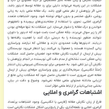
کیفیت نگارش و زبان مقاله تأثیر مستقیمی بر درک محتوای آن دارد و
مشکلات در این زمینه می‌تواند دلیلی برای رد مقاله توسط ادیتور باشد،
حتی اگر پژوهش از نظر علمی قوی باشد. یک مقاله علمی باید به زبانی
روشن، دقیق، مختصر و بدون ابهام نوشته شود. وجود اشتباهات متعدد
گرامری، املایی، نحوی، یا استفاده از جمله‌بندی‌های پیچیده و نامفهوم،
خواندن و درک مقاله را دشوار می‌سازد. این مشکلات نه تنها حرفه‌ای بودن
کار را زیر سوال می‌برند، بلکه ممکن است باعث شوند که ادیتور یا داوران
نتوانند منظور نویسنده را به درستی درک کنند یا اهمیت یافته‌ها را
دریابند. ادیتورها وقت محدودی دارند و مقالاتی که نیازمند ویراستاری
زبانی گسترده هستند را معمولاً رد می‌کنند، زیرا انتظار می‌رود نویسندگان
پیش از ارسال، از کیفیت نگارش مقاله خود اطمینان حاصل کنند. مشکلات
زبانی ممکن است نشانه‌ای از عدم دقت کلی نویسنده در انجام پژوهش یا
نگارش آن نیز تلقی شود. به خصوص برای نویسندگان غیربومی زبان انتشار
(مثلاً انگلیسی)، سرمایه‌گذاری بر روی ویراستاری حرفه‌ای پیش از ارسال
مقاله امری ضروری است تا اطمینان حاصل شود که مشکلات زبانی مانع از
ارزیابی عادلانه محتوای علمی مقاله نمی‌شود. وضوح و دقت در بیان،
بخشی جدایی‌ناپذیر از ارتباط علمی مؤثر است.
اشتباهات گرامری و املایی
فارغ از زبان نگارش مقاله (فارسی یا انگلیسی)، وجود اشتباهات پرتعداد
گرامری، املایی و نقطه‌گذاری، یکی از رایج‌ترین اشکال مشکلات نگارشی است