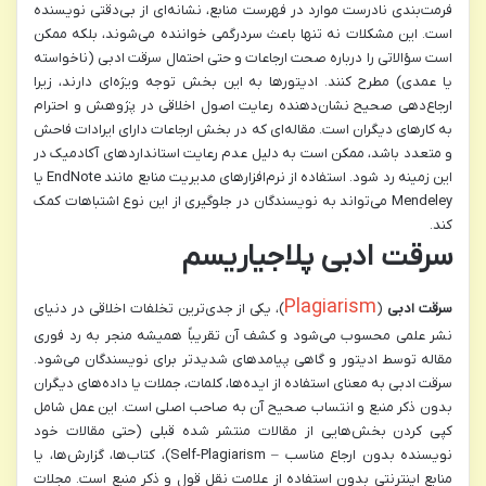
فرمت‌بندی نادرست موارد در فهرست منابع، نشانه‌ای از بی‌دقتی نویسنده
است. این مشکلات نه تنها باعث سردرگمی خواننده می‌شوند، بلکه ممکن
است سؤالاتی را درباره صحت ارجاعات و حتی احتمال سرقت ادبی (ناخواسته
یا عمدی) مطرح کنند. ادیتورها به این بخش توجه ویژه‌ای دارند، زیرا
ارجاع‌دهی صحیح نشان‌دهنده رعایت اصول اخلاقی در پژوهش و احترام
به کارهای دیگران است. مقاله‌ای که در بخش ارجاعات دارای ایرادات فاحش
و متعدد باشد، ممکن است به دلیل عدم رعایت استانداردهای آکادمیک در
این زمینه رد شود. استفاده از نرم‌افزارهای مدیریت منابع مانند EndNote یا
Mendeley می‌تواند به نویسندگان در جلوگیری از این نوع اشتباهات کمک
کند.
سرقت ادبی پلاجیاریسم
Plagiarism
سرقت ادبی
(
)، یکی از جدی‌ترین تخلفات اخلاقی در دنیای
نشر علمی محسوب می‌شود و کشف آن تقریباً همیشه منجر به رد فوری
مقاله توسط ادیتور و گاهی پیامدهای شدیدتر برای نویسندگان می‌شود.
سرقت ادبی به معنای استفاده از ایده‌ها، کلمات، جملات یا داده‌های دیگران
بدون ذکر منبع و انتساب صحیح آن به صاحب اصلی است. این عمل شامل
کپی کردن بخش‌هایی از مقالات منتشر شده قبلی (حتی مقالات خود
نویسنده بدون ارجاع مناسب – Self-Plagiarism)، کتاب‌ها، گزارش‌ها، یا
منابع اینترنتی بدون استفاده از علامت نقل قول و ذکر منبع است. مجلات