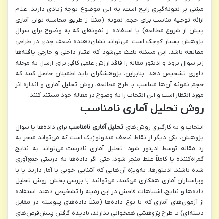
مبتنی بر نمونه‌گیری رایج است، به این موضوع توجه زیادی دارند. عدم
ارائه توجیه مناسب برای حجم نمونه (مثلاً از طریق محاسبه توان آماری
پیش از شروع مطالعه) یا استفاده از نمونه‌ای که به وضوح برای سوال
پژوهش بسیار کوچک است، می‌تواند نشان‌دهنده ضعف جدی در طراحی
مطالعه باشد. این مسئله باعث می‌شود که اعتبار داخلی و خارجی یافته‌ها
زیر سوال برود و ادیتور مقاله را فاقد ارزش علمی کافی برای ارسال به مرحله
داوری تشخیص دهد. بنابراین، پژوهشگران باید اطمینان حاصل کنند که
حجم نمونه آن‌ها متناسب با طرح مطالعه، روش تحلیل آماری و اندازه اثر
مورد انتظار است و این انتخاب را به وضوح در مقاله خود مستند کنند.
روش تحلیل آماری نامناسب
انتخاب و به کارگیری روش‌های
تحلیل آماری نامناسب
برای داده‌ها یا سوال
پژوهش، یکی دیگر از نقاط ضعف متدولوژیک است که می‌تواند منجر به
رد مقاله توسط ادیتور شود. تحلیل آماری نادرست می‌تواند به نتایج
گمراه‌کننده یا کاملاً غلط منجر شود، حتی اگر داده‌ها به درستی جمع‌آوری
شده باشند. ادیتورها، به‌ویژه آن‌هایی که آشنایی خوبی با آمار دارند یا با
ویراستاران آماری همکاری می‌کنند، می‌توانند با بررسی بخش روش تحلیل
داده‌ها و نتایج، اشتباهات فاحش در این زمینه را تشخیص دهند. استفاده
از آزمون‌های آماری که با نوع داده‌ها (مثلاً داده‌های پیوسته در مقابل
دسته‌ای) یا طرح پژوهشی همخوانی ندارند، نادیده گرفتن پیش‌فرض‌های