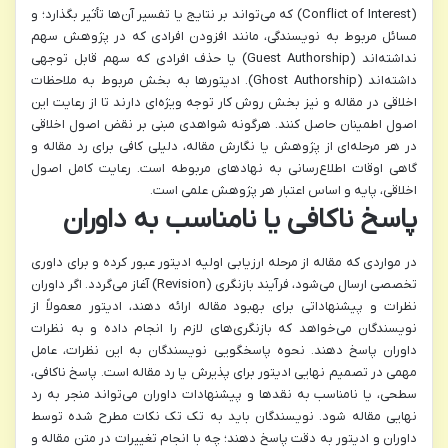
(Conflict of Interest) که می‌تواند بر نتایج یا تفسیر آن‌ها تأثیر بگذارد؛ و
مسائل مربوط به نویسندگی، مانند افزودن افرادی که در پژوهش سهم
نداشته‌اند (Guest Authorship) یا حذف افرادی که سهم قابل توجهی
داشته‌اند (Ghost Authorship). ادیتورها به بخش مربوط به ملاحظات
اخلاقی در مقاله و نیز بخش روش کار توجه ویژه‌ای دارند تا از رعایت این
اصول اطمینان حاصل کنند. هرگونه شواهدی مبنی بر نقض اصول اخلاقی
در هر مرحله‌ای از پژوهش یا نگارش مقاله، دلیلی کافی برای رد مقاله و
گاهی اوقات اطلاع‌رسانی به نهادهای مربوطه است. رعایت کامل اصول
اخلاقی، پایه و اساس اعتبار هر پژوهش علمی است.
پاسخ ناکافی یا نامناسب به داوران
در مواردی که مقاله از مرحله ارزیابی اولیه ادیتور عبور کرده و برای داوری
تخصصی ارسال می‌شود، فرآیند بازنگری (Revision) آغاز می‌گردد. اگر داوران
نظرات و پیشنهاداتی برای بهبود مقاله ارائه دهند، ادیتور معمولاً از
نویسندگان می‌خواهد که بازنگری‌های لازم را انجام داده و به نظرات
داوران پاسخ دهند. نحوه پاسخگویی نویسندگان به این نظرات، عامل
مهمی در تصمیم نهایی ادیتور برای پذیرش یا رد مقاله است. پاسخ ناکافی،
سطحی، یا نامناسب به نقدها و پیشنهادات داوران می‌تواند منجر به رد
نهایی مقاله شود. نویسندگان باید به تک تک نکات مطرح شده توسط
داوران و ادیتور به دقت پاسخ دهند؛ چه با انجام تغییرات در متن مقاله و