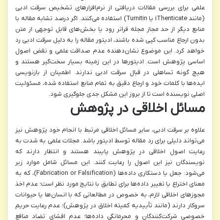
علمی برای بررسی مقالات دریافتی از نرم‌افزارهای تشخیص سرقت ادبی
(مانند iThenticate یا Turnitin) استفاده می‌کنند. اگر درصد تشابه مقاله با
منابع دیگر از حد مجاز مجله فراتر رود یا بخش‌های قابل توجهی از متن
بدون ارجاع مناسب کپی شده باشند، ادیتور مقاله را به دلیل سرقت ادبی رد
خواهد کرد. این موضوع نشان‌دهنده عدم صداقت علمی و نقض اصول
اساسی پژوهش است. ادیتورها در این زمینه بسیار سخت‌گیر هستند و
هیچ گونه تساهلی در قبال سرقت ادبی ندارند. اطمینان از بازنویسی
ایده‌ها با کلمات خود و ارجاع دقیق به تمام منابع استفاده شده، مسئولیت
اصلی نویسنده است تا از بروز این مشکل جدی جلوگیری شود.
مسائل اخلاقی در پژوهش
علاوه بر سرقت ادبی، سایر مسائل اخلاقی مرتبط با انجام خود پژوهش نیز
می‌تواند دلیلی برای رد مقاله توسط ادیتور باشد. مجلات علمی به شدت به
رعایت اصول اخلاقی در پژوهش پایبند هستند و انتظار دارند که
نویسندگان نیز این اصول را رعایت کنند. این مسائل شامل موارد زیر
می‌شود: جعل یا دستکاری داده‌ها (Fabrication or Falsification)، که به
معنای اختراع یا تغییر داده‌ها برای تطابق با نتایج مورد نظر است؛ عدم اخذ
مجوزهای اخلاقی لازم، به خصوص در مطالعاتی که با انسان‌ها یا حیوانات
سروکار دارند (مانند تأییدیه کمیته اخلاق در پژوهش)؛ عدم رعایت حریم
خصوصی شرکت‌کنندگان و محرمانگی داده‌ها؛ عدم افشای تضاد منافع