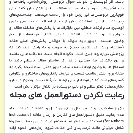
باشد. اگر نویسندگان نتوانند سوال پژوهش، روش‌شناسی، یافته‌ها و
نتیجه‌گیری‌های خود را به صورت شفاف و قابل فهم بیان کنند، حتی
قوی‌ترین پژوهش‌ها نیز ارزش خود را از دست می‌دهند. جمله‌بندی‌های
پیچیده و طولانی، استفاده بیش از حد از اصطلاحات تخصصی بدون
توضیح، عدم ارتباط منطقی بین پاراگراف‌ها یا بخش‌های مختلف مقاله، و
ناتوانی در برجسته کردن یافته‌های کلیدی، همگی نمونه‌هایی از عدم
وضوح هستند. ادیتور باید بتواند با خواندن بخش‌های اصلی مقاله
(مقدمه، روش کار، نتایج، بحث) به سرعت و به راحتی درک کند که
پژوهش درباره چه چیزی است، چگونه انجام شده، چه یافته‌هایی داشته
و این یافته‌ها چه معنایی دارند. اگر ساختار مقاله نامنظم باشد یا
استدلال‌ها به وضوح ارائه نشده باشند، ادیتور ممکن است نتیجه بگیرد که
مقاله برای انتشار مناسب نیست یا نیازمند بازنگری‌های ساختاری و نگارشی
گسترده‌ای است که در مرحله ارزیابی اولیه پذیرفته نیست. وضوح در بیان،
نشان‌دهنده تفکر منظم و توانایی نویسنده در انتقال مؤثر دانش است.
رعایت نکردن دستورالعمل های مجله
یکی از ساده‌ترین و در عین حال رایج‌ترین دلایل رد مقاله در مرحله اولیه،
عدم رعایت دقیق دستورالعمل‌های نگارش و ارسال مقاله (Instructions
for Authors) است که توسط هر مجله منتشر می‌شود. این دستورالعمل‌ها
شامل جزئیاتی مانند فرمت‌بندی کلی مقاله، شیوه ارجاع‌دهی، نحوه ارائه