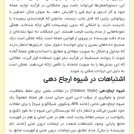
این دستورالعمل‌ها می‌تواند باعث بروز مشکلاتی در فرآیند تولید مجله
شود و کار ادیتور و تیم فنی را افزایش دهد. به عنوان مثال، تصاویر با
رزولوشن پایین که قابل چاپ نیستند، جداولی که فرمت‌بندی پیچیده یا
نادرست دارند، یا اشکالی که بدون توضیحات کافی ارائه شده‌اند، همگی
نمونه‌هایی از عدم رعایت فرمت هستند. این مشکلات نه تنها نشانه‌ای از
عدم دقت نویسنده در پیروی از قوانین مجله است، بلکه ممکن است درک
صحیح داده‌های بصری را برای خواننده دشوار سازد. ادیتورها انتظار دارند
که جداول و اشکال به صورت حرفه‌ای و مطابق با استانداردهای مجله آماده
شوند تا بتوانند مستقیماً در فرآیند نشر مورد استفاده قرار گیرند. مقالاتی
که این بخش‌ها را به صورت شلخته یا ناقص ارائه می‌دهند، ممکن است
به دلیل این ایرادات شکلی رد شوند.
اشتباهات در شیوه ارجاع دهی
شیوه ارجاع‌دهی
(Citation Style) در مقالات علمی برای حفظ شفافیت،
اعتبار و جلوگیری از سرقت ادبی امری حیاتی است. هر مجله معمولاً یک
شیوه ارجاع‌دهی خاص (مانند APA، ونکوور، شیکاگو و غیره) را برای مقالات
خود تعیین می‌کند و انتظار دارد که نویسندگان این شیوه را به طور دقیق و
یکنواخت در سراسر مقاله رعایت کنند، هم در متن اصلی و هم در فهرست
منابع پایانی. وجود اشتباهات متعدد در ارجاعات درون متنی (مانند نام
نویسنده یا سال)، عدم تطابق بین ارجاعات درون متنی و فهرست منابع، یا