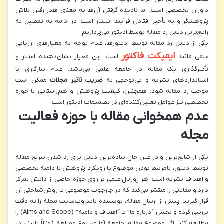
داوران تخصصی است، اما نادیده گرفتن آن‌ها به معنای هدر رفتن تلاش
پژوهشگر و به تأخیر افتادن فرآیند انتشار است. در ادامه به تفصیل به
رایج‌ترین دلایل رد مقاله توسط ادیتور می‌پردازیم.
یکی از دلایل رد مقاله توسط ادیتورها، عدم توجه به معیارهای ارزیابی
ایمپکت فاکتور
علمی مانند
است. این معیار نشان‌دهنده اعتبار و
تأثیرگذاری یک مقاله در جامعه علمی می‌باشد. عدم سازگاری با
استانداردهای نشریه و بی‌توجهی به
ضریب تاثیر مجلات
ممکن است
موجب رد مقاله شود. همچنین، کیفیت پژوهش و هم‌راستایی با حوزه
تخصصی نیز عوامل تعیین‌کننده‌ای در تصمیمات ادیتور است.
عدم همخوانی مقاله با حوزه فعالیت
مجله
یکی از شایع‌ترین و در عین حال ساده‌ترین دلایل برای رد شدن سریع مقاله
توسط ادیتور، نامرتبط بودن موضوع یا رویکرد پژوهش با دامنه تخصصی
و اهداف نشریه است. هر ژورنال علمی بر روی حوزه خاصی از دانش تمرکز
دارد و مقالاتی را منتشر می‌کند که در چارچوب موضوعی یا روش‌شناختی آن
قرار گیرند. پیش از ارسال مقاله، نویسنده باید وب‌سایت مجله را به دقت
بررسی کرده و بخش “درباره ما” یا “اهداف و دامنه” (Aims and Scope) را
مطالعه کند. اگر موضوع مقاله، جامعه آماری، نوع مطالعه (مثلاً بالینی در