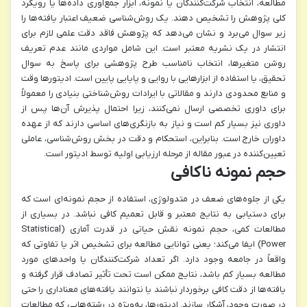
مطالعه، انتخاب شرکت‌کنندگان یا نمونه، ابزار جمع‌آوری داده‌ها یا رویکرد
کلی پژوهش را تشخیص دهند. یک روش‌شناسی ضعیف اعتبار یافته‌ها را
زیر سوال می‌برد و نشان می‌دهد که پژوهش فاقد دقت علمی لازم برای
انتشار در یک نشریه معتبر است. این شامل مواردی مانند عدم تعریف
روشن متغیرها، انتخاب نامناسب طرح پژوهشی برای پاسخ به سوال
تحقیق، یا استفاده از ابزارهایی با روایی و پایایی پایین است. ادیتورها وقت
و منابع محدودی دارند و مقالاتی با ایرادات روش‌شناختی بنیادی را معمولاً
برای داوری تخصصی ارسال نمی‌کنند، زیرا احتمال پذیرش آن‌ها پس از
داوری نیز بسیار کم است و نیاز به بازنگری‌های اساسی دارند که از عهده
داوران خارج است. بنابراین، استحکام و دقت در بخش روش‌شناسی، عاملی
تعیین‌کننده در عبور مقاله از مرحله ارزیابی اولیه توسط ادیتور است.
حجم نمونه ناکافی
یکی از جلوه‌های ضعف در متدولوژی، استفاده از حجم نمونه‌ای است که
برای دستیابی به نتایج معتبر و قابل تعمیم کافی نباشد. در بسیاری از
مطالعات کمی، حجم نمونه نقش حیاتی در قدرت آماری (Statistical
Power) ایفا می‌کند؛ یعنی توانایی مطالعه برای تشخیص اثر یا تفاوتی که
واقعاً در جامعه وجود دارد. اگر تعداد شرکت‌کنندگان یا واحدهای مورد
مطالعه بسیار کم باشد، نتایج ممکن است تحت تأثیر تصادف قرار گرفته و
یافته‌ها از دقت کافی برخوردار نباشند یا نتوانند یافته‌های معناداری را حتی
در صورت وجود، آشکار سازند. ادیتورها، به‌ویژه در رشته‌هایی که مطالعات