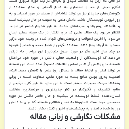
در حالی که ارجاع به مقالات کلیدی و پایه‌ای در یک حوزه ضروری است،
اتکای بیش از حد و انحصاری به منابع قدیمی و عدم استفاده از
پژوهش‌های جدیدتر نیز می‌تواند نشانه‌ای از ضعف در مرور ادبیات و به
روز نبودن نویسندگان باشد. دانش علمی به سرعت در حال پیشرفت است
و یافته‌ها، روش‌ها و نظریه‌های جدید به طور مداوم منتشر می‌شوند.
انتظار می‌رود یک مقاله علمی که برای انتشار در یک مجله معتبر ارسال
می‌شود، با آخرین تحولات و پژوهش‌های انجام شده در زمینه خود درگیر
باشد و به آن‌ها ارجاع دهد. استفاده نکردن از منابع جدید و معتبر (به‌ویژه
در چند سال اخیر، مگر در مورد اصول بنیادین) این پیام را به ادیتور
می‌دهد که نویسندگان از وضعیت فعلی دانش در حوزه خود بی‌اطلاع
هستند یا پژوهش آن‌ها بر اساس اطلاعات منسوخ شده است. این مسئله
می‌تواند اعتبار و ارتباط مقاله با مسائل روز علمی را کاهش دهد. البته،
اهمیت به‌روز بودن منابع بسته به حوزه علمی متفاوت است؛ در برخی
رشته‌ها سرعت تغییرات بیشتر است. با این حال، به طور کلی، ترکیبی از
منابع کلاسیک و تأثیرگذار در کنار جدیدترین و مرتبط‌ترین مقالات،
نشان‌دهنده تسلط نویسنده بر پیشینه و حال حاضر دانش در حوزه
تخصصی خود است. ادیتورها به دنبال مقالاتی هستند که بر پایه دانش
روز بنا شده باشند و به پیشرفت‌های اخیر واکنش نشان دهند.
مشکلات نگارشی و زبانی مقاله