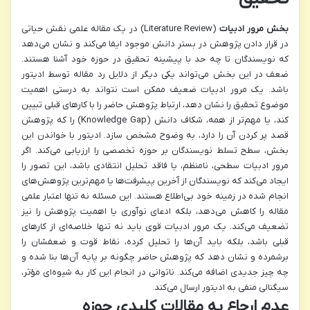
بخش مرور ادبیات
(Literature Review) در یک مقاله علمی نقش حیاتی
در قرار دادن پژوهش در بستر دانش موجود ایفا می‌کند و نشان می‌دهد
که نویسندگان تا چه حد با پیشینه تحقیق در حوزه خود آشنا هستند.
ضعف در این بخش می‌تواند یکی دیگر از دلایل رد مقاله توسط ادیتور
باشد. یک مرور ادبیات ضعیف ممکن است نتواند به درستی اهمیت
موضوع تحقیق را نشان دهد، ارتباط پژوهش حاضر را با کارهای قبلی تبیین
کند، یا مهم‌تر از همه، شکاف دانش (Knowledge Gap) را که پژوهش
قصد پر کردن آن را دارد، به وضوح مشخص سازد. ادیتور با خواندن این
بخش، سطح تسلط نویسندگان بر حوزه تخصصی را ارزیابی می‌کند. اگر
مرور ادبیات سطحی، نامنظم، یا فاقد تحلیل انتقادی باشد، این تصور را
ایجاد می‌کند که نویسندگان از آخرین پیشرفت‌ها یا مهم‌ترین پژوهش‌های
انجام شده در زمینه خود بی‌اطلاع هستند. این مسئله نه تنها اعتبار علمی
مقاله را کاهش می‌دهد، بلکه ادعای نوآوری یا اهمیت پژوهش را نیز
تضعیف می‌کند. یک مرور ادبیات قوی باید نه تنها خلاصه‌ای از کارهای
قبلی باشد، بلکه باید آن‌ها را تحلیل کرده، نقاط قوت و ضعفشان را
برشمرده و نشان دهد که پژوهش حاضر چگونه بر پایه آن‌ها بنا شده و
چه چیز جدیدی اضافه می‌کند. ناتوانی در انجام این کار به شیوه‌ای مؤثر،
سیگنالی منفی به ادیتور ارسال می‌کند.
عدم ارجاع به مقالات کلیدی حوزه