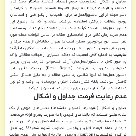
جداول و اشکال، محدودیت حجم (تعداد کلمات)، ساختار بخش‌های
مختلف، و الزامات مربوط به ارسال فایل‌ها هستند. ادیتورها و کارمندان
دفتر مجله از این دستورالعمل‌ها برای اطمیناب از یکنواختی و استاندارد
بودن مقالات دریافتی استفاده می‌کنند. مقاله‌ای که به وضوح این
دستورالعمل‌ها را نادیده گرفته است، نشان‌دهنده عدم دقت نویسنده و
عدم صرف زمان کافی برای آماده‌سازی مقاله بر اساس الزامات مجله مورد
نظر است. این بی‌توجهی ممکن است به عنوان نشانه‌ای از عدم حرفه‌ای
بودن تلقی شود و ادیتور را به این نتیجه برساند که نویسندگان به فرآیند
سابمیت
به اندازه کافی اهمیت نداده‌اند. بسیاری از مجلات مقالاتی را که
به طور کامل با دستورالعمل‌های آن‌ها همخوانی ندارند، بدون بررسی
محتوایی عمیق، رد می‌کنند (Desk Reject). رعایت دقیق این
دستورالعمل‌ها نه تنها شانس رد شدن مقاله را به دلیل مسائل شکلی
کاهش می‌دهد، بلکه نشان‌دهنده احترام نویسنده به وقت و قوانین
مجله است و فرآیند ارزیابی را برای کارکنان مجله تسهیل می‌کند.
عدم رعایت فرمت جداول و اشکال
جداول و اشکال (نمودارها، تصاویر، نقشه‌ها) بخش‌های مهمی از یک
مقاله علمی هستند که یافته‌های کلیدی را به صورت بصری ارائه می‌دهند.
هر مجله دستورالعمل‌های خاصی برای نحوه آماده‌سازی و ارائه این عناصر
دارد؛ از جمله فرمت فایل، رزولوشن تصاویر، شیوه شماره‌گذاری، محل
قرارگیری توضیحات (caption)، و نحوه ارجاع به آن‌ها در متن. عدم رعایت