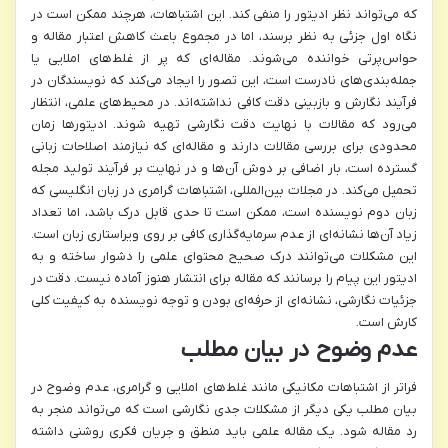
که می‌تواند نظر ادیتور را منفی کند. این اشتباهات، هرچند ممکن است در
نگاه اول جزئی به نظر برسند، اما در مجموع باعث کاهش اعتبار مقاله و
حواس‌پرتی خواننده می‌شوند. مقاله‌ای که پر از غلط‌های املایی یا
جمله‌بندی‌های نادرست است، این تصور را ایجاد می‌کند که نویسندگان در
فرآیند نگارش و بازبینی دقت کافی نداشته‌اند. در محیط‌های علمی، انتظار
می‌رود که مقالات با نهایت دقت نگارشی تهیه شوند. ادیتورها زمان
محدودی برای بررسی مقالات دارند و مقاله‌ای که نیازمند اصلاحات زبانی
گسترده است، بار اضافی بر دوش آن‌ها و در نهایت بر فرآیند تولید مجله
تحمیل می‌کند. در مجلات بین‌المللی، اشتباهات گرامری در زبان انگلیسی که
زبان دوم نویسنده است، ممکن است تا حدی قابل درک باشد، اما تعداد
زیاد آن‌ها نشانه‌ای از عدم سرمایه‌گذاری کافی بر روی ویراستاری زبان است.
این مشکلات می‌توانند درک صحیح محتوای علمی را دشوار ساخته و به
ادیتور این پیام را برسانند که مقاله برای انتشار هنوز آماده نیست. دقت در
جزئیات نگارشی، نشانه‌ای از حرفه‌ای بودن و توجه نویسنده به کیفیت کلی
کارش است.
عدم وضوح در بیان مطلب
فراتر از اشتباهات مکانیکی مانند غلط‌های املایی و گرامری، عدم وضوح در
بیان مطلب یکی دیگر از مشکلات جدی نگارشی است که می‌تواند منجر به
رد مقاله شود. یک مقاله علمی باید منطق و جریان فکری روشنی داشته