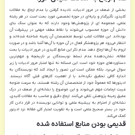
بخشی از ضعف در مرور ادبیات، نادیده گرفتن یا عدم ارجاع به مقالات
کلیدی، تأثیرگذار و پایه‌ای در حوزه تخصصی مورد بحث است. در هر رشته
علمی، مجموعه ای از پژوهش‌ها وجود دارند که به عنوان سنگ بنای
دانش آن حوزه محسوب می‌شوند یا نقاط عطف مهمی در پیشرفت آن
بوده‌اند. این مقالات اغلب توسط متخصصان آن زمینه شناخته شده‌اند و
انتظار می‌رود هر پژوهشگر فعال در آن حوزه با آن‌ها آشنا باشد و در صورت
لزوم به آن‌ها ارجاع دهد. عدم ذکر این منابع کلیدی در مرور ادبیات یا بحث
مقاله، نشان‌دهنده عدم تسلط نویسندگان بر تاریخچه و مهم‌ترین
دستاوردهای حوزه خود است. این مسئله نه تنها اعتبار مرور ادبیات را زیر
سوال می‌برد، بلکه ممکن است این تصور را ایجاد کند که نویسندگان به
اندازه کافی تحقیق نکرده‌اند یا از اهمیت کارهای قبلی آگاه نیستند.
ادیتورها که معمولاً خود از متخصصان آن رشته هستند، به سرعت متوجه
غیبت ارجاعات مهم می‌شوند و این موضوع را نشانه‌ای از ضعف در درک
عمیق زمینه پژوهش تلقی می‌کنند. ارجاع دقیق و مناسب به مقالات کلیدی،
نشانه‌ای از احترام به پیشینه علمی و توانایی نویسنده در قرار دادن کار
خود در بستر صحیح علمی است و به تقویت اعتبار کلی مقاله نزد ادیتور
کمک می‌کند.
قدیمی بودن منابع استفاده شده