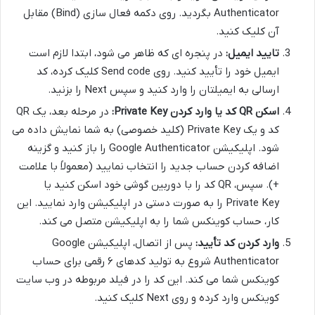
Authenticator بگردید. روی دکمه فعال سازی (Bind) مقابل
آن کلیک کنید.
تایید ایمیل:
در پنجره ای که ظاهر می شود، ابتدا لازم است
ایمیل خود را تأیید کنید. روی Send code کلیک کرده، کد
ارسالی به ایمیلتان را وارد کنید و سپس Next را بزنید.
اسکن QR کد یا وارد کردن Private Key:
در مرحله بعد، یک QR
کد و یک Private Key (کلید خصوصی) به شما نمایش داده می
شود. اپلیکیشن Google Authenticator را باز کنید و گزینه
اضافه کردن حساب جدید را انتخاب نمایید (معمولاً با علامت
+). سپس، QR کد را با دوربین گوشی خود اسکن کنید یا
Private Key را به صورت دستی در اپلیکیشن وارد نمایید. این
کار، حساب کوینکس شما را به اپلیکیشن متصل می کند.
وارد کردن کد تأیید:
پس از اتصال، اپلیکیشن Google
Authenticator شروع به تولید کدهای ۶ رقمی برای حساب
کوینکس شما می کند. این کد را در فیلد مربوطه در وب سایت
کوینکس وارد کرده و روی Next کلیک کنید.