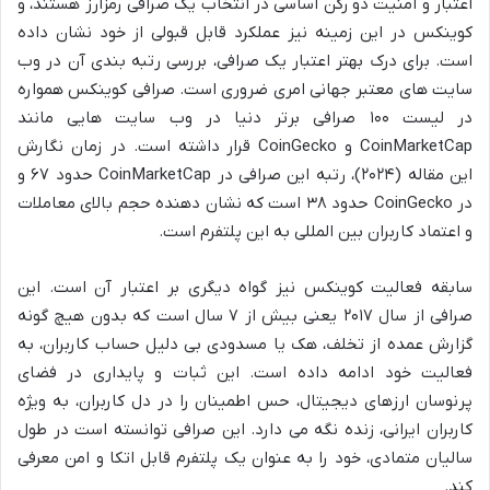
اعتبار و امنیت دو رکن اساسی در انتخاب یک صرافی رمزارز هستند، و
کوینکس در این زمینه نیز عملکرد قابل قبولی از خود نشان داده
است. برای درک بهتر اعتبار یک صرافی، بررسی رتبه بندی آن در وب
سایت های معتبر جهانی امری ضروری است. صرافی کوینکس همواره
در لیست ۱۰۰ صرافی برتر دنیا در وب سایت هایی مانند
CoinMarketCap و CoinGecko قرار داشته است. در زمان نگارش
این مقاله (۲۰۲۴)، رتبه این صرافی در CoinMarketCap حدود ۶۷ و
در CoinGecko حدود ۳۸ است که نشان دهنده حجم بالای معاملات
و اعتماد کاربران بین المللی به این پلتفرم است.
سابقه فعالیت کوینکس نیز گواه دیگری بر اعتبار آن است. این
صرافی از سال ۲۰۱۷ یعنی بیش از ۷ سال است که بدون هیچ گونه
گزارش عمده از تخلف، هک یا مسدودی بی دلیل حساب کاربران، به
فعالیت خود ادامه داده است. این ثبات و پایداری در فضای
پرنوسان ارزهای دیجیتال، حس اطمینان را در دل کاربران، به ویژه
کاربران ایرانی، زنده نگه می دارد. این صرافی توانسته است در طول
سالیان متمادی، خود را به عنوان یک پلتفرم قابل اتکا و امن معرفی
کند.