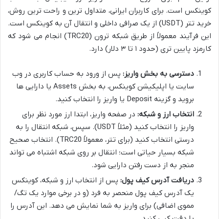
کوینکس است. برای کاربران ایرانی، متداول ترین و راحت ترین روش،
خرید تتر (USDT) از یک صرافی داخلی و انتقال آن به کوینکس است.
این فرآیند معمولاً از طریق شبکه ترون (TRC20) انجام می شود که
کارمزد پایین تری (حدود ۱ تا ۳ دلار) دارد.
دسترسی به بخش واریز:
پس از ورود به حساب کاربری در وب
سایت یا اپلیکیشن کوینکس، به بخش Assets یا دارایی ها
بروید و گزینه Deposit یا واریز را انتخاب کنید.
انتخاب ارز و شبکه:
در صفحه واریز، ابتدا ارز مورد نظر برای
واریز را انتخاب کنید (مثلاً USDT). سپس، شبکه انتقال را به
درستی انتخاب کنید (برای تتر، معمولاً TRC20). انتخاب صحیح
شبکه بسیار حیاتی است؛ انتقال بر روی شبکه اشتباه می تواند
منجر به از دست رفتن دارایی شود.
دریافت آدرس کیف پول:
پس از انتخاب ارز و شبکه، کوینکس
یک آدرس کیف پول منحصر به فرد (و در برخی موارد یک تگ/
مموی اضافی) برای واریز به شما نمایش می دهد. این آدرس را
با دقت کپی کنید.