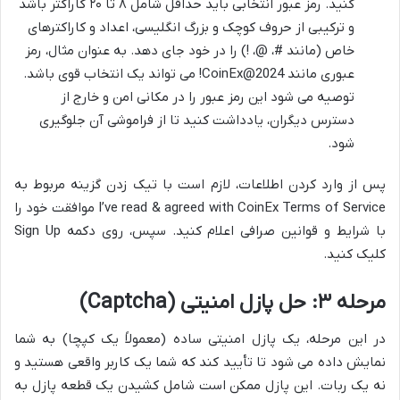
کنید. رمز عبور انتخابی باید حداقل شامل ۸ تا ۲۰ کاراکتر باشد
و ترکیبی از حروف کوچک و بزرگ انگلیسی، اعداد و کاراکترهای
خاص (مانند #، @، !) را در خود جای دهد. به عنوان مثال، رمز
عبوری مانند CoinEx@2024! می تواند یک انتخاب قوی باشد.
توصیه می شود این رمز عبور را در مکانی امن و خارج از
دسترس دیگران، یادداشت کنید تا از فراموشی آن جلوگیری
شود.
پس از وارد کردن اطلاعات، لازم است با تیک زدن گزینه مربوط به
I’ve read & agreed with CoinEx Terms of Service موافقت خود را
با شرایط و قوانین صرافی اعلام کنید. سپس، روی دکمه Sign Up
کلیک کنید.
مرحله ۳: حل پازل امنیتی (Captcha)
در این مرحله، یک پازل امنیتی ساده (معمولاً یک کپچا) به شما
نمایش داده می شود تا تأیید کند که شما یک کاربر واقعی هستید و
نه یک ربات. این پازل ممکن است شامل کشیدن یک قطعه پازل به