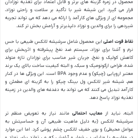
محصول در زمره گزینه های برتر و قابل اعتماد برای تغذیه نوزادان
قرار می گیرد. این شیشه شیر با تأکید بر سلامت و راحتی نوزاد،
مجموعه ای از ویژگی های کارآمد را ارائه می دهد که می تواند تجربه
شیردهی را برای والدین و نوزاد دلپذیرتر و آرامش بخش تر کند.
نقاط قوت اصلی
این محصول شامل سرشیشه لاتکس طبیعی با حس
نرم و آشنا برای نوزاد، سیستم ضد نفخ پیشرفته و اثربخش برای
کاهش کولیک و نفخ، جریان شیر مناسب برای نوزادان تازه متولد
شده، طراحی ارگونومیک و سبک، و البته کیفیت ساخت بالای یک برند
معتبر اروپایی (چیکو) و عدم وجود BPA است. این ویژگی ها در کنار
هم، شیشه شیر لاتکس ول بینگ چیکو را به گزینه ای مطمئن و
کارآمد تبدیل می کنند که می تواند به دغدغه های والدین در زمینه
تغذیه نوزاد پاسخ دهد.
البته، نباید از
معایب احتمالی
مانند نیاز به تعویض منظم تر
سرشیشه لاتکس (به دلیل ماهیت طبیعی آن و حساسیتش به
عوامل محیطی) و بوی خفیف لاتکس چشم پوشی کرد. اما این موارد
در مقایسه با مزایای بی شمار و آرامشی که می تواند برای نوزاد و