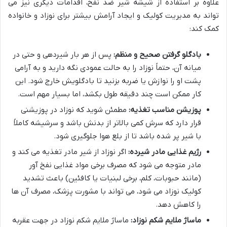
علاوه بر استفاده از شیشه شیر ضد نفخ، اقدامات دیگری نیز می
تواند به مدیریت کولیک و ایجاد آرامش بیشتر برای نوزاد و خانواده
کمک کند:
بادگلو گرفتن صحیح و منظم:
پس از هر بار شیردهی و حتی در
میانه آن، حتماً نوزاد را به حالت عمودی نگه دارید و به آرامی
پشت او را نوازش یا ضربه بزنید تا بادگلویش خارج شود. این
کار ممکن است چند دقیقه طول بکشد، اما بسیار مهم است.
پوزیشن مناسب تغذیه:
مطمئن شوید که نوزاد در پوزیشنی
قرار دارد که سرش کمی بالاتر از بدنش باشد و سرشیشه کاملاً
با شیر پر شده باشد تا از بلع هوا جلوگیری شود.
رژیم غذایی مادر شیرده:
اگر نوزاد از شیر مادر تغذیه می کند و
مادر متوجه می شود که مصرف برخی مواد غذایی نفخ آور
(مانند حبوبات، کلم، برخی لبنیات یا کافئین) باعث تشدید
کولیک نوزاد می شود، می تواند با مشورت پزشک، مصرف آن ها
را کاهش دهد.
ماساژ ملایم شکم نوزاد:
ماساژ ملایم شکم نوزاد در جهت عقربه