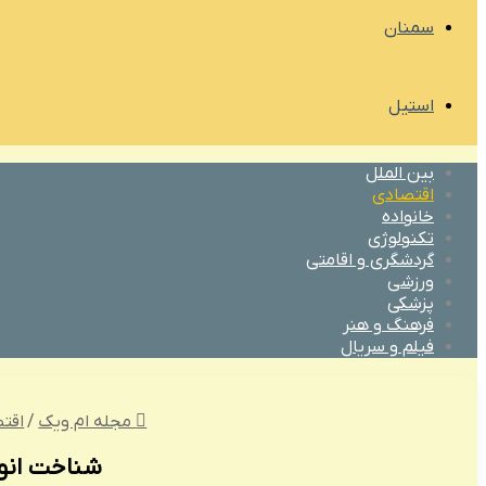
سمنان
استیل
بین الملل
اقتصادی
خانواده
تکنولوژی
گردشگری و اقامتی
ورزشی
پزشکی
فرهنگ و هنر
فیلم و سریال
مجله ام ویک
/
اقت
شناخت انوا